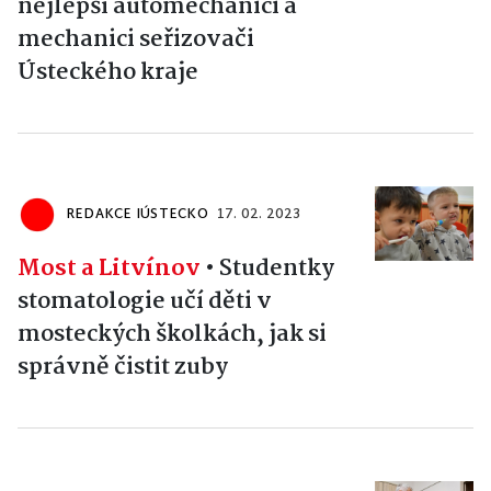
nejlepší automechanici a
mechanici seřizovači
Ústeckého kraje
REDAKCE IÚSTECKO
17. 02. 2023
Most a Litvínov
•
Studentky
stomatologie učí děti v
mosteckých školkách, jak si
správně čistit zuby