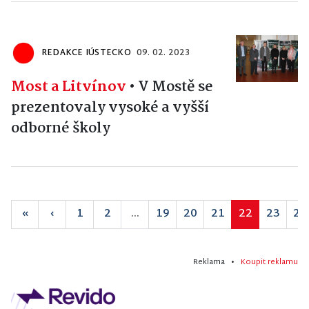
REDAKCE IÚSTECKO
09. 02. 2023
Most a Litvínov
•
V Mostě se
prezentovaly vysoké a vyšší
odborné školy
«
‹
1
2
...
19
20
21
22
23
24
Reklama •
Koupit reklamu