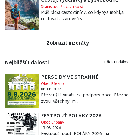
Cestuj, vydělávej a žij svobodně
Stanislava Provazníková
Máš rád/a cestování? A co kdybys mohl/a
cestovat a zároveň v...
Zobrazit inzeráty
Nejbližší události
Přidat událost
PERSEIDY VE STRANNÉ
Obec Březno
08. 08. 2026
Březenští vinaři za podpory obce Březno
zvou všechny m...
FESTPOUŤ POLÁKY 2026
Obec Chbany
15. 08. 2026
Festpouť pouť POLÁKY 2026 na