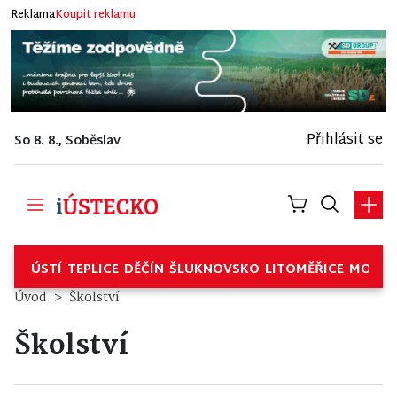
Reklama
Koupit reklamu
Přihlásit se
So 8. 8., Soběslav
ÚSTÍ
TEPLICE
DĚČÍN
ŠLUKNOVSKO
LITOMĚŘICE
MOSTE
Úvod
Školství
Školství