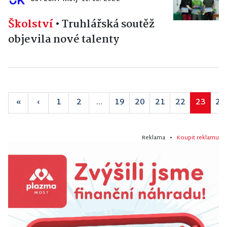
Školství
•
Truhlářská soutěž
objevila nové talenty
«
‹
1
2
...
19
20
21
22
23
24
Reklama •
Koupit reklamu