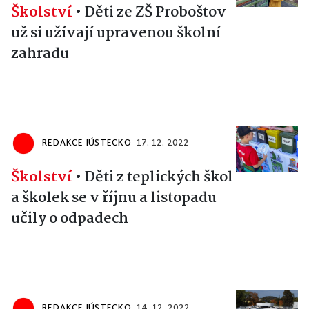
Školství
•
Děti ze ZŠ Proboštov
už si užívají upravenou školní
zahradu
REDAKCE IÚSTECKO
17. 12. 2022
Školství
•
Děti z teplických škol
a školek se v říjnu a listopadu
učily o odpadech
REDAKCE IÚSTECKO
14. 12. 2022