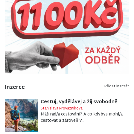
Inzerce
Přidat inzerát
Cestuj, vydělávej a žij svobodně
Stanislava Provazníková
Máš rád/a cestování? A co kdybys mohl/a
cestovat a zároveň v...