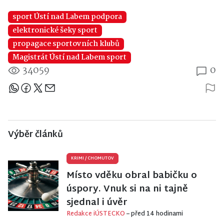
sport Ústí nad Labem podpora
elektronické šeky sport
propagace sportovních klubů
Magistrát Ústí nad Labem sport
34059
0
Sdílejte článek
Výběr článků
KRIMI
/
CHOMUTOV
Místo vděku obral babičku o
úspory. Vnuk si na ni tajně
sjednal i úvěr
Redakce iÚSTECKO
– před 14 hodinami