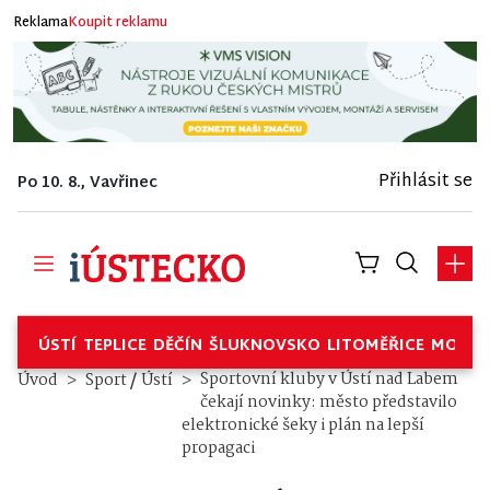
Reklama
Koupit reklamu
Přihlásit se
Po 10. 8., Vavřinec
ÚSTÍ
TEPLICE
DĚČÍN
ŠLUKNOVSKO
LITOMĚŘICE
MOSTE
/
Sportovní kluby v Ústí nad Labem
Úvod
Sport
Ústí
čekají novinky: město představilo
elektronické šeky i plán na lepší
propagaci