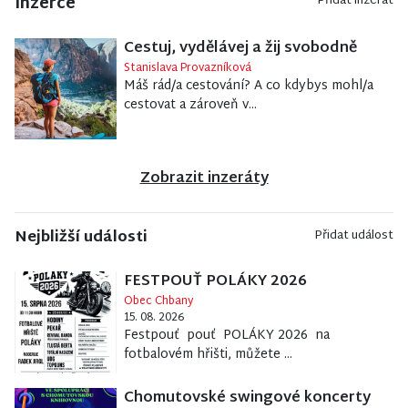
Inzerce
Přidat inzerát
Cestuj, vydělávej a žij svobodně
Stanislava Provazníková
Máš rád/a cestování? A co kdybys mohl/a
cestovat a zároveň v...
Zobrazit inzeráty
Nejbližší události
Přidat událost
FESTPOUŤ POLÁKY 2026
Obec Chbany
15. 08. 2026
Festpouť pouť POLÁKY 2026 na
fotbalovém hřišti, můžete ...
Chomutovské swingové koncerty