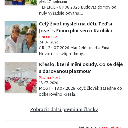
před 17 hodinami
TEPLICE - 09.08.2026 Budovat domov od
nuly vyžaduje odvahu,...
Celý život mysleli na děti. Teď si
Josef s Emou plní sen o Karibiku
FINEMO.CZ
24. 07. 2026
ČR - 24.07.2026 Manželé Josef a Ema
Novotní si svůj rodinný...
Křeslo, které mění osudy. Co se děje
s darovanou plazmou?
Plazma Most
18. 07. 2026
MOST - 18.07.2026 Když člověk zasedne do
odběrového křesla...
Zobrazit další premium články
Reklama •
Koupit reklamu