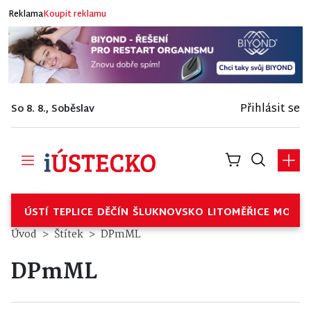
Reklama
Koupit reklamu
Přihlásit se
So 8. 8., Soběslav
ÚSTÍ
TEPLICE
DĚČÍN
ŠLUKNOVSKO
LITOMĚŘICE
MOSTE
Úvod
Štítek
DPmML
DPmML