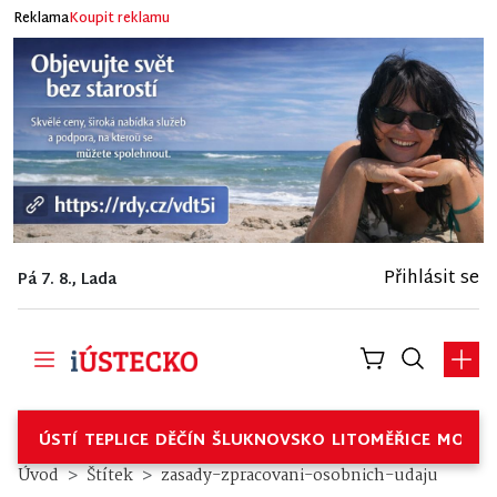
Reklama
Koupit reklamu
Přihlásit se
Pá 7. 8., Lada
ÚSTÍ
TEPLICE
DĚČÍN
ŠLUKNOVSKO
LITOMĚŘICE
MOSTE
Úvod
Štítek
zasady-zpracovani-osobnich-udaju