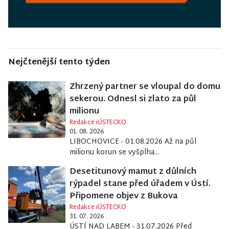
Nejčtenější tento týden
Zhrzený partner se vloupal do domu
sekerou. Odnesl si zlato za půl
milionu
Redakce iÚSTECKO
01. 08. 2026
LIBOCHOVICE - 01.08.2026 Až na půl
milionu korun se vyšplha...
Desetitunový mamut z důlních
rýpadel stane před úřadem v Ústí.
Připomene objev z Bukova
Redakce iÚSTECKO
31. 07. 2026
ÚSTÍ NAD LABEM - 31.07.2026 Před