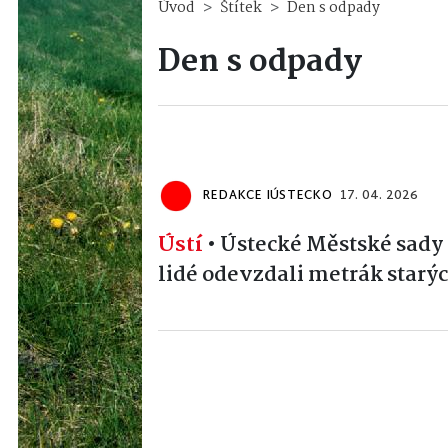
Úvod
Štítek
Den s odpady
Den s odpady
REDAKCE IÚSTECKO
17. 04. 2026
Ústí
•
Ústecké Městské sady 
lidé odevzdali metrák starýc