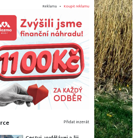
Reklama •
Koupit reklamu
erce
Přidat inzerát