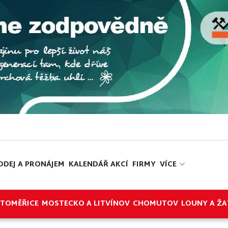
ODEJ A PRONÁJEM
KALENDÁŘ AKCÍ
FIRMY
VÍCE
ITOMĚŘICE
MOSTECKO A LITVÍNOV
CHOMUTOV
LOUNY A ŽA