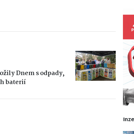
ožily Dnem s odpady,
h baterií
Inz