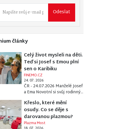
Odeslat
mium články
Celý život mysleli na děti.
Teď si Josef s Emou plní
sen o Karibiku
FINEMO.CZ
24. 07. 2026
ČR - 24.07.2026 Manželé Josef
a Ema Novotní si svůj rodinný...
Křeslo, které mění
osudy. Co se děje s
darovanou plazmou?
Plazma Most
18. 07. 2026