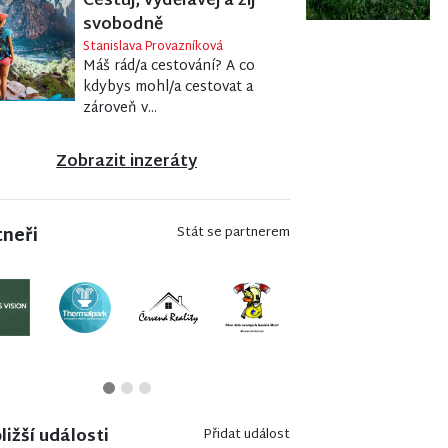
Cestuj, vydělávej a žij
svobodně
Stanislava Provazníková
Máš rád/a cestování? A co
kdybys mohl/a cestovat a
zároveň v...
Zobrazit inzeráty
tneři
Stát se partnerem
ližší události
Přidat událost