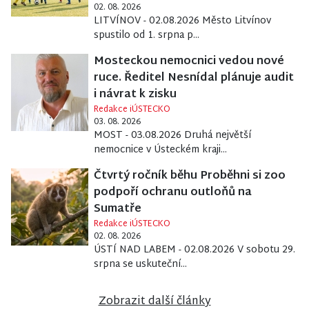
02. 08. 2026
LITVÍNOV - 02.08.2026 Město Litvínov
spustilo od 1. srpna p...
Mosteckou nemocnici vedou nové
ruce. Ředitel Nesnídal plánuje audit
i návrat k zisku
Redakce iÚSTECKO
03. 08. 2026
MOST - 03.08.2026 Druhá největší
nemocnice v Ústeckém kraji...
Čtvrtý ročník běhu Proběhni si zoo
podpoří ochranu outloňů na
Sumatře
Redakce iÚSTECKO
02. 08. 2026
ÚSTÍ NAD LABEM - 02.08.2026 V sobotu 29.
srpna se uskuteční...
Zobrazit další články