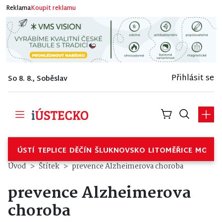
Reklama
Koupit reklamu
Přihlásit se
So 8. 8., Soběslav
ÚSTÍ
TEPLICE
DĚČÍN
ŠLUKNOVSKO
LITOMĚŘICE
MOSTE
Úvod
Štítek
prevence Alzheimerova choroba
prevence Alzheimerova
choroba