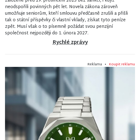
založené před 29. prosincem 2023 bez sankcí, i když
neodspořili povinných pět let. Novela zákona zároveň
umožňuje seniorům, kteří smlouvu předčasně zrušili a přišli
tak o státní příspěvky či vlastní vklady, získat tyto peníze
zpět. Musí však o to písemně požádat svou penzijní
společnost nejpozději do 1. února 2027.
Rychlé zprávy
Reklama •
Koupit reklamu