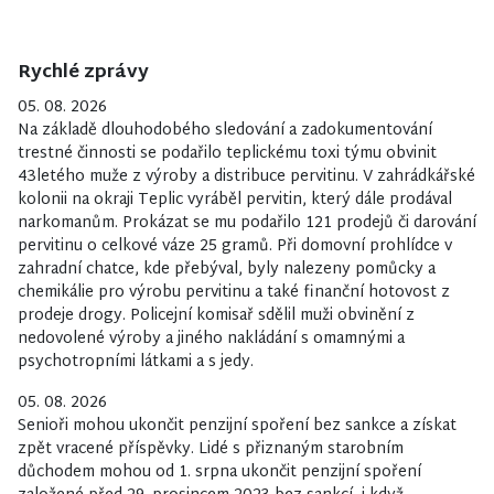
Rychlé zprávy
05. 08. 2026
Na základě dlouhodobého sledování a zadokumentování
trestné činnosti se podařilo teplickému toxi týmu obvinit
43letého muže z výroby a distribuce pervitinu. V zahrádkářské
kolonii na okraji Teplic vyráběl pervitin, který dále prodával
narkomanům. Prokázat se mu podařilo 121 prodejů či darování
pervitinu o celkové váze 25 gramů. Při domovní prohlídce v
zahradní chatce, kde přebýval, byly nalezeny pomůcky a
chemikálie pro výrobu pervitinu a také finanční hotovost z
prodeje drogy. Policejní komisař sdělil muži obvinění z
nedovolené výroby a jiného nakládání s omamnými a
psychotropními látkami a s jedy.
05. 08. 2026
Senioři mohou ukončit penzijní spoření bez sankce a získat
zpět vracené příspěvky. Lidé s přiznaným starobním
důchodem mohou od 1. srpna ukončit penzijní spoření