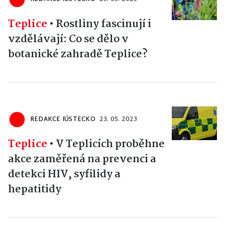
Teplice
•
Rostliny fascinují i
vzdělávají: Co se dělo v
botanické zahradě Teplice?
REDAKCE IÚSTECKO
23. 05. 2023
Teplice
•
V Teplicích proběhne
akce zaměřená na prevenci a
detekci HIV, syfilidy a
hepatitidy