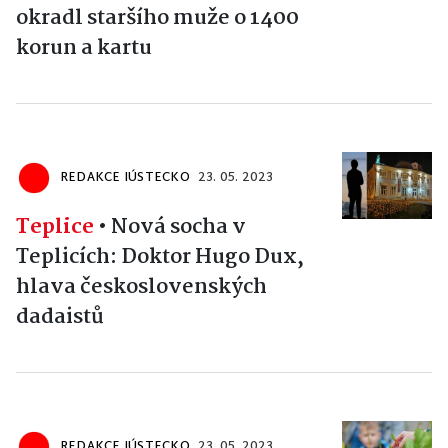
okradl staršího muže o 1400
korun a kartu
REDAKCE IÚSTECKO
23. 05. 2023
Teplice
•
Nová socha v
Teplicích: Doktor Hugo Dux,
hlava československých
dadaistů
REDAKCE IÚSTECKO
23. 05. 2023