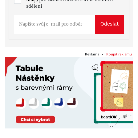
údajů
pro zasílání novinek a obchodních
sdělení
Odeslat
Reklama •
Koupit reklamu