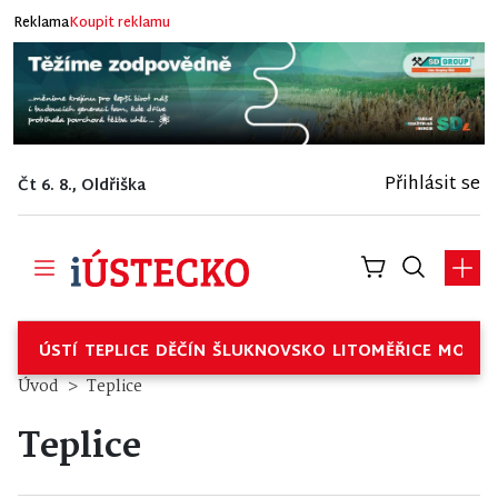
Reklama
Koupit reklamu
Přihlásit se
Čt 6. 8., Oldřiška
ÚSTÍ
TEPLICE
DĚČÍN
ŠLUKNOVSKO
LITOMĚŘICE
MOSTE
Úvod
Teplice
Teplice