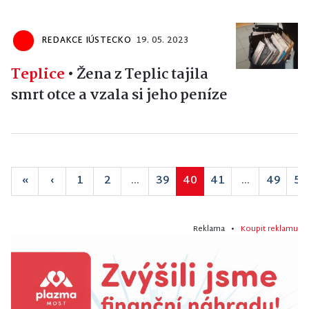
REDAKCE IÚSTECKO
19. 05. 2023
Teplice
•
Žena z Teplic tajila
smrt otce a vzala si jeho peníze
«
‹
1
2
...
39
40
41
...
49
50
Reklama •
Koupit reklamu