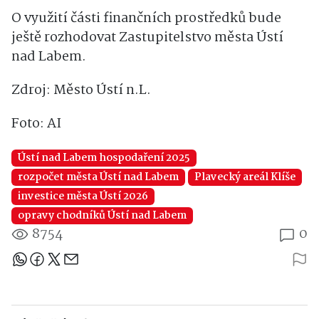
O využití části finančních prostředků bude
ještě rozhodovat Zastupitelstvo města Ústí
nad Labem.
Zdroj: Město Ústí n.L.
Foto: AI
Ústí nad Labem hospodaření 2025
rozpočet města Ústí nad Labem
Plavecký areál Klíše
investice města Ústí 2026
opravy chodníků Ústí nad Labem
8754
0
Sdílejte článek