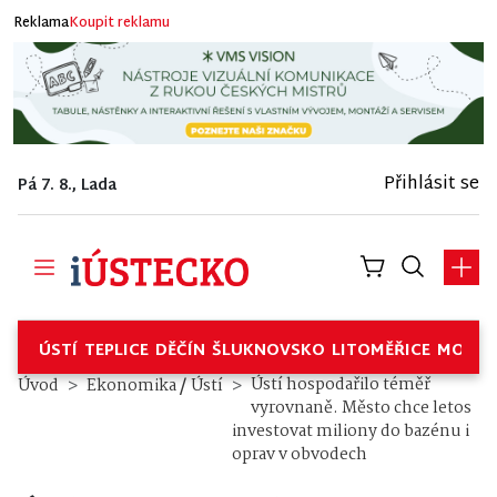
Reklama
Koupit reklamu
Přihlásit se
Pá 7. 8., Lada
ÚSTÍ
TEPLICE
DĚČÍN
ŠLUKNOVSKO
LITOMĚŘICE
MOSTE
/
Ústí hospodařilo téměř
Úvod
Ekonomika
Ústí
vyrovnaně. Město chce letos
investovat miliony do bazénu i
oprav v obvodech