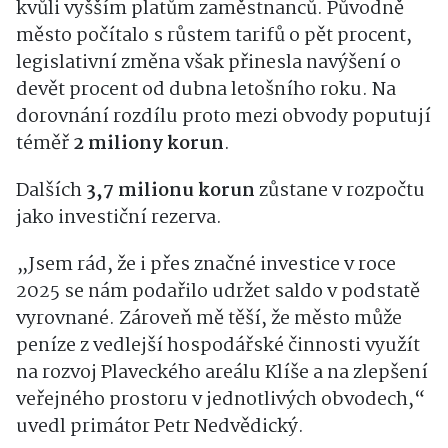
kvůli vyšším platům zaměstnanců. Původně
město počítalo s růstem tarifů o pět procent,
legislativní změna však přinesla navýšení o
devět procent od dubna letošního roku. Na
dorovnání rozdílu proto mezi obvody poputují
téměř
2 miliony korun
.
Dalších
3,7 milionu korun
zůstane v rozpočtu
jako investiční rezerva.
„Jsem rád, že i přes značné investice v roce
2025 se nám podařilo udržet saldo v podstatě
vyrovnané. Zároveň mě těší, že město může
peníze z vedlejší hospodářské činnosti využít
na rozvoj Plaveckého areálu Klíše a na zlepšení
veřejného prostoru v jednotlivých obvodech,“
uvedl primátor Petr Nedvědický.