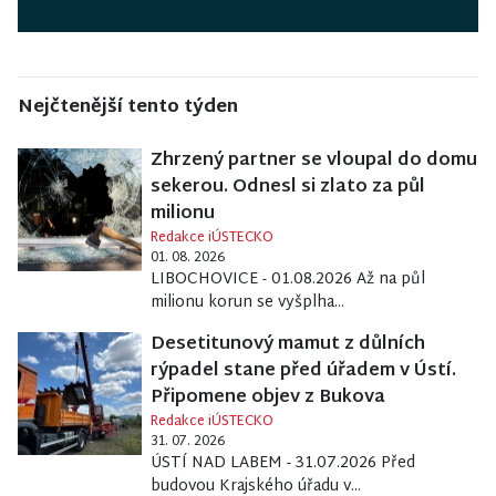
Nejčtenější tento týden
Zhrzený partner se vloupal do domu
sekerou. Odnesl si zlato za půl
milionu
Redakce iÚSTECKO
01. 08. 2026
LIBOCHOVICE - 01.08.2026 Až na půl
milionu korun se vyšplha...
Desetitunový mamut z důlních
rýpadel stane před úřadem v Ústí.
Připomene objev z Bukova
Redakce iÚSTECKO
31. 07. 2026
ÚSTÍ NAD LABEM - 31.07.2026 Před
budovou Krajského úřadu v...