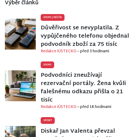
Výběr článků
KRIMI
/
DĚČÍN
Důvěřivost se nevyplatila. Z
vypůjčeného telefonu objednal
podvodník zboží za 75 tisíc
Redakce iÚSTECKO
– před 3 hodinami
KRIMI
Podvodníci zneužívají
rezervační portály. Žena kvůli
falešnému odkazu přišla o 21
tisíc
Redakce iÚSTECKO
– před 18 hodinami
SPORT
Diskař Jan Valenta převzal