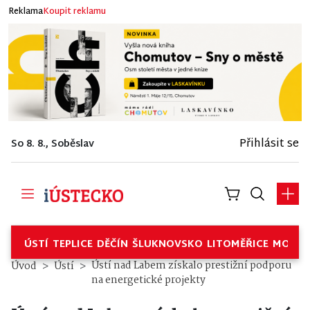
Reklama
Koupit reklamu
Přihlásit se
So 8. 8., Soběslav
ÚSTÍ
TEPLICE
DĚČÍN
ŠLUKNOVSKO
LITOMĚŘICE
MOSTE
Ústí nad Labem získalo prestižní podporu
Úvod
Ústí
na energetické projekty