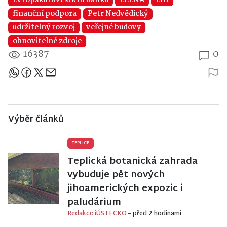
Evropská investiční banka
ELENA
EIB
finanční podpora
Petr Nedvědický
udržitelný rozvoj
veřejné budovy
obnovitelné zdroje
16387
0
Sdílejte článek
Výběr článků
TEPLICE
Teplická botanická zahrada
vybuduje pět nových
jihoamerických expozic i
paludárium
Redakce iÚSTECKO
– před 2 hodinami