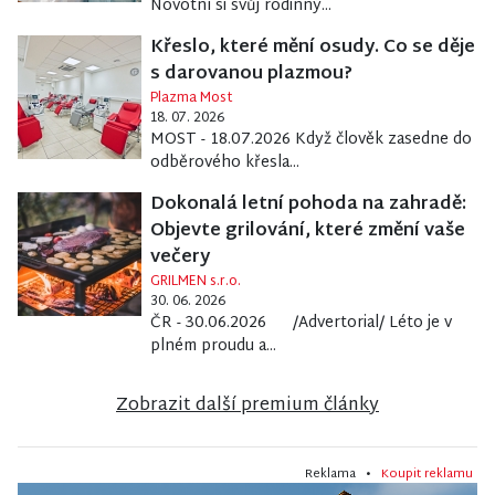
Novotní si svůj rodinný...
Křeslo, které mění osudy. Co se děje
s darovanou plazmou?
Plazma Most
18. 07. 2026
MOST - 18.07.2026 Když člověk zasedne do
odběrového křesla...
Dokonalá letní pohoda na zahradě:
Objevte grilování, které změní vaše
večery
GRILMEN s.r.o.
30. 06. 2026
ČR - 30.06.2026 /Advertorial/ Léto je v
plném proudu a...
Zobrazit další premium články
Reklama •
Koupit reklamu