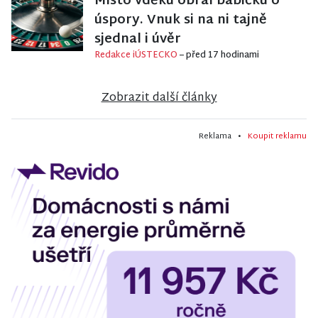
Místo vděku obral babičku o
úspory. Vnuk si na ni tajně
sjednal i úvěr
Redakce iÚSTECKO
– před 17 hodinami
Zobrazit další články
Reklama •
Koupit reklamu