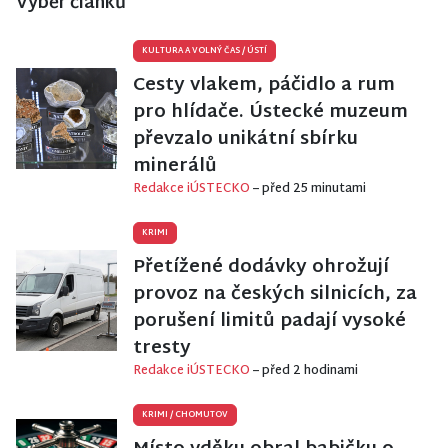
Výběr článků
KULTURA A VOLNÝ ČAS
/
ÚSTÍ
Cesty vlakem, páčidlo a rum
pro hlídače. Ústecké muzeum
převzalo unikátní sbírku
minerálů
Redakce iÚSTECKO
– před 25 minutami
KRIMI
Přetížené dodávky ohrožují
provoz na českých silnicích, za
porušení limitů padají vysoké
tresty
Redakce iÚSTECKO
– před 2 hodinami
KRIMI
/
CHOMUTOV