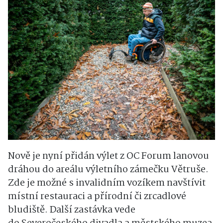
Nově je nyní přidán výlet z OC Forum lanovou
dráhou do areálu výletního zámečku Větruše.
Zde je možné s invalidním vozíkem navštívit
místní restauraci a přírodní či zrcadlové
bludiště. Další zastávka vede