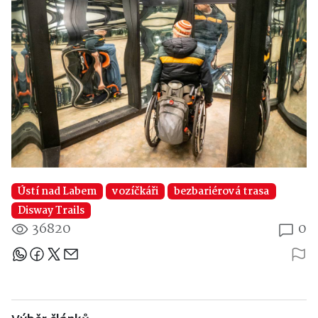
Ústí nad Labem
vozíčkáři
bezbariérová trasa
Disway Trails
36820
0
Sdílejte článek