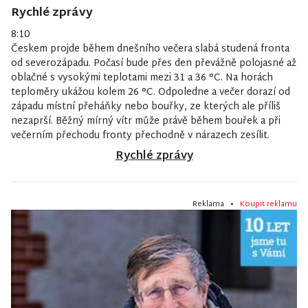
Rychlé zprávy
8:10
Českem projde během dnešního večera slabá studená fronta
od severozápadu. Počasí bude přes den převážně polojasné až
oblačné s vysokými teplotami mezi 31 a 36 °C. Na horách
teploměry ukážou kolem 26 °C. Odpoledne a večer dorazí od
západu místní přeháňky nebo bouřky, ze kterých ale příliš
nezaprší. Běžný mírný vítr může právě během bouřek a při
večerním přechodu fronty přechodně v nárazech zesílit.
Rychlé zprávy
Reklama •
Koupit reklamu