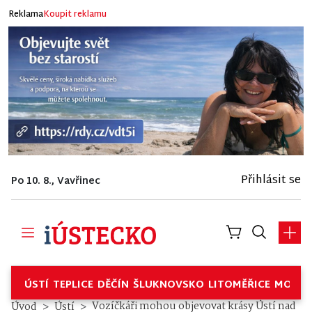
Reklama
Koupit reklamu
Přihlásit se
Po 10. 8., Vavřinec
ÚSTÍ
TEPLICE
DĚČÍN
ŠLUKNOVSKO
LITOMĚŘICE
MOSTE
Vozíčkáři mohou objevovat krásy Ústí nad
Úvod
Ústí