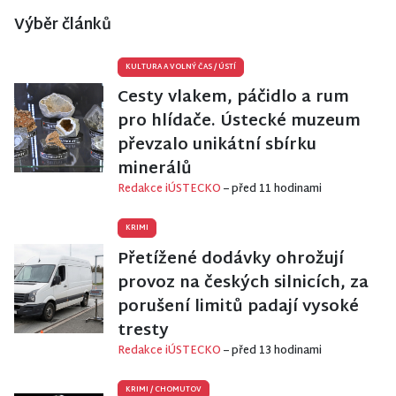
Výběr článků
KULTURA A VOLNÝ ČAS
/
ÚSTÍ
Cesty vlakem, páčidlo a rum
pro hlídače. Ústecké muzeum
převzalo unikátní sbírku
minerálů
Redakce iÚSTECKO
– před 11 hodinami
KRIMI
Přetížené dodávky ohrožují
provoz na českých silnicích, za
porušení limitů padají vysoké
tresty
Redakce iÚSTECKO
– před 13 hodinami
KRIMI
/
CHOMUTOV