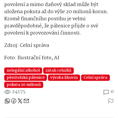
povolení a mimo daňový sklad může být
uložena pokuta až do výše 20 milionů korun.
Kromě finančního postihu je velmi
pravděpodobné, že pálenice přijde o své
povolení k provozování činnosti.
Zdroj: Celní správa
Foto: Ilustrační foto, AI
nelegální alkohol
zátah celníků
pěstitelská pálenice
výroba lihovin
Celní správa
pokuta 20 milionů
24175
0
Sdílejte článek