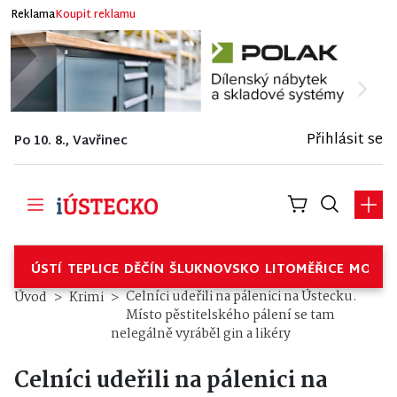
Reklama
Koupit reklamu
Přihlásit se
Po 10. 8., Vavřinec
ÚSTÍ
TEPLICE
DĚČÍN
ŠLUKNOVSKO
LITOMĚŘICE
MOSTE
Celníci udeřili na pálenici na Ústecku.
Úvod
Krimi
Místo pěstitelského pálení se tam
nelegálně vyráběl gin a likéry
Celníci udeřili na pálenici na