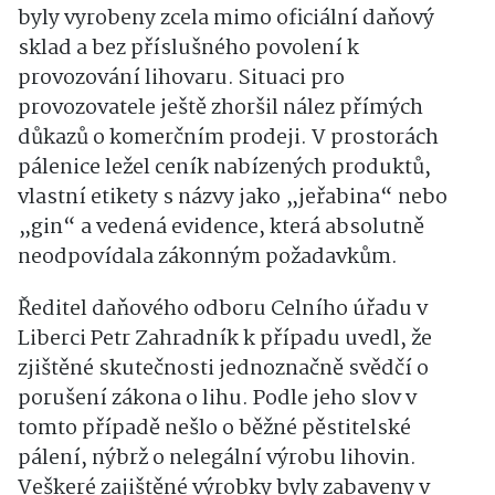
byly vyrobeny zcela mimo oficiální daňový
sklad a bez příslušného povolení k
provozování lihovaru. Situaci pro
provozovatele ještě zhoršil nález přímých
důkazů o komerčním prodeji. V prostorách
pálenice ležel ceník nabízených produktů,
vlastní etikety s názvy jako „jeřabina“ nebo
„gin“ a vedená evidence, která absolutně
neodpovídala zákonným požadavkům.
Ředitel daňového odboru Celního úřadu v
Liberci Petr Zahradník k případu uvedl, že
zjištěné skutečnosti jednoznačně svědčí o
porušení zákona o lihu. Podle jeho slov v
tomto případě nešlo o běžné pěstitelské
pálení, nýbrž o nelegální výrobu lihovin.
Veškeré zajištěné výrobky byly zabaveny v