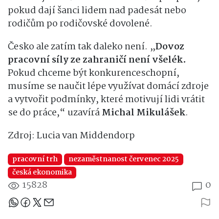
pokud dají šanci lidem nad padesát nebo
rodičům po rodičovské dovolené.
Česko ale zatím tak daleko není. „
Dovoz
pracovní síly ze zahraničí není všelék.
Pokud chceme být konkurenceschopní,
musíme se naučit lépe využívat domácí zdroje
a vytvořit podmínky, které motivují lidi vrátit
se do práce,“ uzavírá
Michal Mikulášek
.
Zdroj: Lucia van Middendorp
pracovní trh
nezaměstnanost červenec 2025
česká ekonomika
15828
0
Sdílejte článek