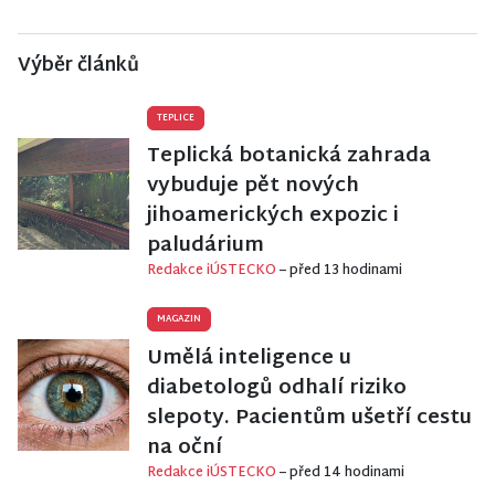
Výběr článků
TEPLICE
Teplická botanická zahrada
vybuduje pět nových
jihoamerických expozic i
paludárium
Redakce iÚSTECKO
– před 13 hodinami
MAGAZIN
Umělá inteligence u
diabetologů odhalí riziko
slepoty. Pacientům ušetří cestu
na oční
Redakce iÚSTECKO
– před 14 hodinami