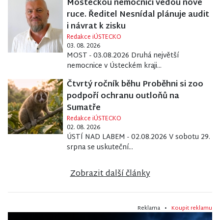
Mosteckou nemocnici vedou nové
ruce. Ředitel Nesnídal plánuje audit
i návrat k zisku
Redakce iÚSTECKO
03. 08. 2026
MOST - 03.08.2026 Druhá největší
nemocnice v Ústeckém kraji...
Čtvrtý ročník běhu Proběhni si zoo
podpoří ochranu outloňů na
Sumatře
Redakce iÚSTECKO
02. 08. 2026
ÚSTÍ NAD LABEM - 02.08.2026 V sobotu 29.
srpna se uskuteční...
Zobrazit další články
Reklama •
Koupit reklamu