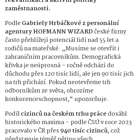
rekvalifikací a aktivní politiky
zaměstnanosti.
Podle
Gabriely Hrbáčkové z personální
agentury HOFMANN WIZARD
české firmy
často přehlížejí potenciál lidí nad 55 let a
rodičů na mateřské. „Musíme se otevřít i
zahraničním pracovníkům. Demografická
křivka je neúprosná – ročně odchází do
důchodu přes 120 tisíc lidí, ale jen 90 tisíc jich
na trh přichází. Pokud neotevřeme trh
odborníkům ze světa, ohrozíme
konkurenceschopnost,“ upozorňuje.
Podíl
cizinců na českém trhu práce
dosáhl
historického maxima – podle ČSÚ v roce 2023
pracovalo v ČR přes
940 tisíc cizinců
, což
představuje téměř pětinu všech