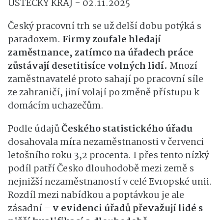
ÚSTECKÝ KRAJ - 02.11.2025
Český pracovní trh se už delší dobu potýká s
paradoxem.
Firmy zoufale hledají
zaměstnance, zatímco na úřadech práce
zůstávají desetitisíce volných lidí.
Mnozí
zaměstnavatelé proto sahají po pracovní síle
ze zahraničí, jiní volají po změně přístupu k
domácím uchazečům.
Podle údajů
Českého statistického úřadu
dosahovala míra nezaměstnanosti v červenci
letošního roku 3,2 procenta. I přes tento nízký
podíl patří Česko dlouhodobě mezi země s
nejnižší nezaměstnaností v celé Evropské unii.
Rozdíl mezi nabídkou a poptávkou je ale
zásadní –
v evidenci úřadů převažují lidé s