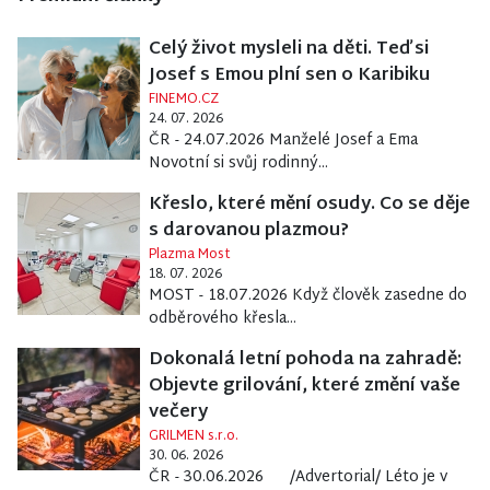
Celý život mysleli na děti. Teď si
Josef s Emou plní sen o Karibiku
FINEMO.CZ
24. 07. 2026
ČR - 24.07.2026 Manželé Josef a Ema
Novotní si svůj rodinný...
Křeslo, které mění osudy. Co se děje
s darovanou plazmou?
Plazma Most
18. 07. 2026
MOST - 18.07.2026 Když člověk zasedne do
odběrového křesla...
Dokonalá letní pohoda na zahradě:
Objevte grilování, které změní vaše
večery
GRILMEN s.r.o.
30. 06. 2026
ČR - 30.06.2026 /Advertorial/ Léto je v