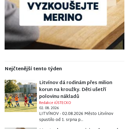
Nejčtenější tento týden
Litvínov dá rodinám přes milion
korun na kroužky. Děti ušetří
polovinu nákladů
Redakce iÚSTECKO
02. 08. 2026
LITVÍNOV - 02.08.2026 Město Litvínov
spustilo od 1. srpna p...