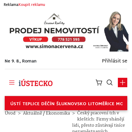
Reklama
Koupit reklamu
Přihlásit se
Ne 9. 8., Roman
ÚSTÍ
TEPLICE
DĚČÍN
ŠLUKNOVSKO
LITOMĚŘICE
MOSTE
/
Český pracovní trh v
Úvod
Aktuálně
Ekonomika
kleštích: Firmy shánějí
lidi, přesto zůstávají tisíce
nezaměstnaných