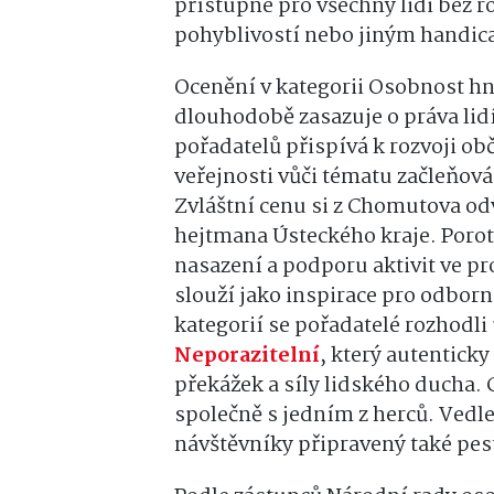
přístupné pro všechny lidi bez ro
pohyblivostí nebo jiným handi
Ocenění v kategorii Osobnost hn
dlouhodobě zasazuje o práva lidí
pořadatelů přispívá k rozvoji obč
veřejnosti vůči tématu začleňov
Zvláštní cenu si z Chomutova od
hejtmana Ústeckého kraje. Porot
nasazení a podporu aktivit ve p
slouží jako inspirace pro odborn
kategorií se pořadatelé rozhodli
Neporazitelní
, který autentick
překážek a síly lidského ducha. 
společně s jedním z herců. Vedl
návštěvníky připravený také pe