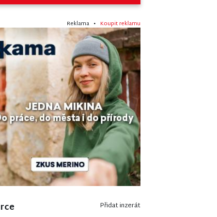
Reklama •
Koupit reklamu
erce
Přidat inzerát