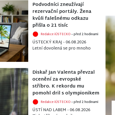
Podvodníci zneužívají
rezervační portály. Žena
kvůli falešnému odkazu
přišla o 21 tisíc
Redakce iÚSTECKO
– před 2 hodinami
ÚSTECKÝ KRAJ - 06.08.2026
Letní dovolená se pro mnoho
lidí stává pastí kvůli
internetovým podvodníkům,
kteří se zaměřují na klien...
Diskař Jan Valenta převzal
ocenění za evropské
stříbro. K rekordu mu
pomohl dril s olympionikem
Redakce iÚSTECKO
– před 2 hodinami
ÚSTÍ NAD LABEM - 06.08.2026