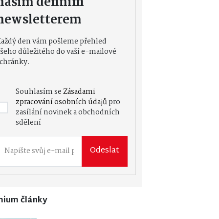
naším denním
newsletterem
Každý den vám pošleme přehled
šeho důležitého do vaší e-mailové
chránky.
Souhlasím se
Zásadami
zpracování osobních údajů
pro
zasílání novinek a obchodních
sdělení
Odeslat
mium články