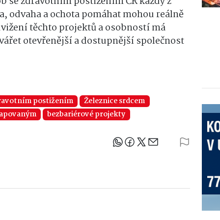
ob se zdravotním postižením ČR každý z
ta, odvaha a ochota pomáhat mohou reálně
dvižení těchto projektů a osobností má
vářet otevřenější a dostupnější společnost
dravotním postižením
Železnice srdcem
capovaným
bezbariérové projekty
Sdílejte článek