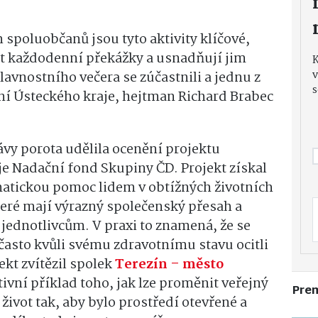
spoluobčanů jsou tyto aktivity klíčové,
t každodenní překážky a usnadňují jim
v
lavnostního večera se zúčastnili a jednu z
s
ení Ústeckého kraje, hejtman Richard Brabec
rávy porota udělila ocenění projektu
uje Nadační fond Skupiny ČD. Projekt získal
atickou pomoc lidem v obtížných životních
které mají výrazný společenský přesah a
ednotlivcům. V praxi to znamená, že se
často kvůli svému zdravotnímu stavu ocitli
ekt zvítězil spolek
Terezín – město
tivní příklad toho, jak lze proměnit veřejný
Pre
ivot tak, aby bylo prostředí otevřené a