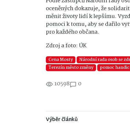
Podle zástupců Národní rady os
oceněných dokazuje, že solidari
měnit životy lidí k lepšímu. Vyz
pomoci k tomu, aby se dařilo vyt
pro každého občana.
Zdroj a foto: ÚK
Cena Mosty
Národní rada osob se z
Terezín město změny
pomoc handi
10598
0
Výběr článků