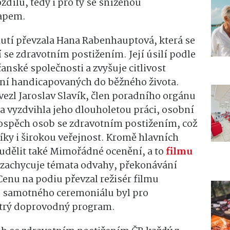
zdílu, tedy i pro ty se sníženou
capem.
utí převzala Hana Rabenhauptová, která se
 se zdravotním postižením. Její úsilí podle
anské společnosti a zvyšuje citlivost
ání handicapovaných do běžného života.
vezl Jaroslav Slavík, člen poradního orgánu
a vyzdvihla jeho dlouholetou práci, osobní
rospěch osob se zdravotním postižením, což
íky i širokou veřejnost. Kromě hlavních
 udělit také Mimořádné ocenění, a to
filmu
y zachycuje témata odvahy, překonávání
Cenu na podiu převzal režisér filmu
e samotného ceremoniálu byl pro
strý doprovodný program.