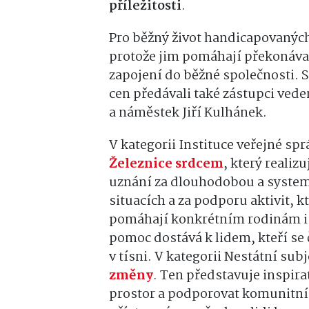
příležitosti
.
Pro běžný život handicapovaných 
protože jim pomáhají překonáva
zapojení do běžné společnosti. S
cen předávali také zástupci ved
a náměstek Jiří Kulhánek.
V kategorii Instituce veřejné sp
Železnice srdcem
, který realiz
uznání za dlouhodobou a system
situacích a za podporu aktivit, 
pomáhají konkrétním rodinám i j
pomoc dostává k lidem, kteří se 
v tísni. V kategorii Nestátní subj
změny
. Ten představuje inspira
prostor a podporovat komunitní ž