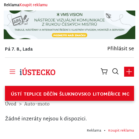
Reklama
Koupit reklamu
Přihlásit se
Pá 7. 8., Lada
ÚSTÍ
TEPLICE
DĚČÍN
ŠLUKNOVSKO
LITOMĚŘICE
MOSTE
Úvod
Auto-moto
Žádné inzeráty nejsou k dispozici.
Reklama •
Koupit reklamu