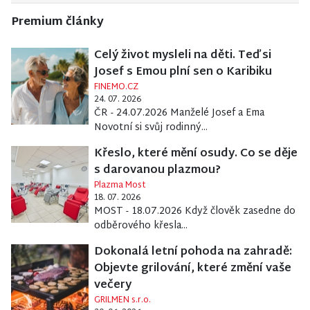
Premium články
Celý život mysleli na děti. Teď si
Josef s Emou plní sen o Karibiku
FINEMO.CZ
24. 07. 2026
ČR - 24.07.2026 Manželé Josef a Ema
Novotní si svůj rodinný...
Křeslo, které mění osudy. Co se děje
s darovanou plazmou?
Plazma Most
18. 07. 2026
MOST - 18.07.2026 Když člověk zasedne do
odběrového křesla...
Dokonalá letní pohoda na zahradě:
Objevte grilování, které změní vaše
večery
GRILMEN s.r.o.