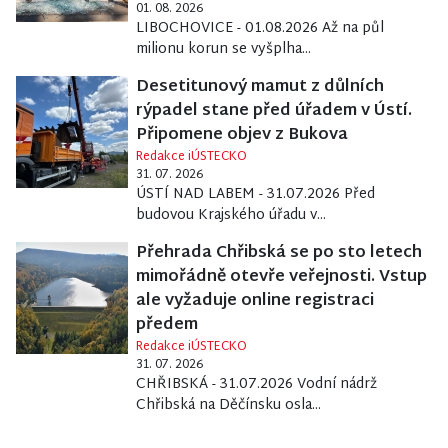
01. 08. 2026
LIBOCHOVICE - 01.08.2026 Až na půl
milionu korun se vyšplha...
Desetitunový mamut z důlních
rýpadel stane před úřadem v Ústí.
Připomene objev z Bukova
Redakce iÚSTECKO
31. 07. 2026
ÚSTÍ NAD LABEM - 31.07.2026 Před
budovou Krajského úřadu v...
Přehrada Chřibská se po sto letech
mimořádně otevře veřejnosti. Vstup
ale vyžaduje online registraci
předem
Redakce iÚSTECKO
31. 07. 2026
CHŘIBSKÁ - 31.07.2026 Vodní nádrž
Chřibská na Děčínsku osla...