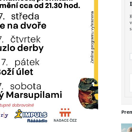
v
s
Pre