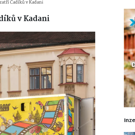
atří Čadíků v Kadani
díků v Kadani
Inz