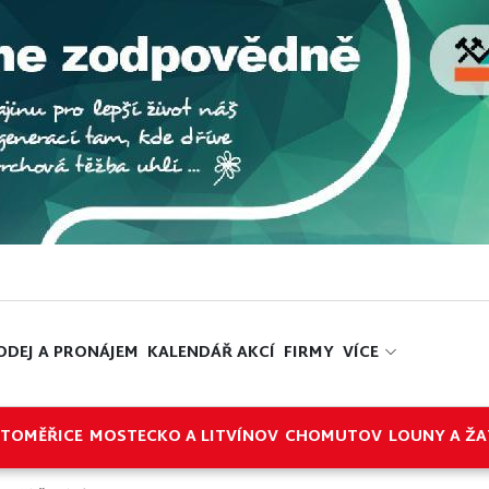
ODEJ A PRONÁJEM
KALENDÁŘ AKCÍ
FIRMY
VÍCE
ITOMĚŘICE
MOSTECKO A LITVÍNOV
CHOMUTOV
LOUNY A ŽA