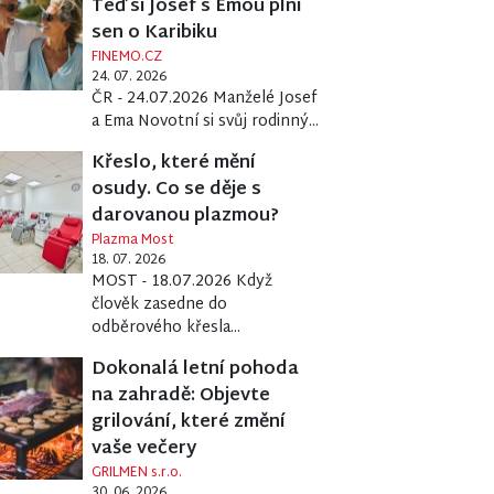
Teď si Josef s Emou plní
sen o Karibiku
FINEMO.CZ
24. 07. 2026
ČR - 24.07.2026 Manželé Josef
a Ema Novotní si svůj rodinný...
Křeslo, které mění
osudy. Co se děje s
darovanou plazmou?
Plazma Most
18. 07. 2026
MOST - 18.07.2026 Když
člověk zasedne do
odběrového křesla...
Dokonalá letní pohoda
na zahradě: Objevte
grilování, které změní
vaše večery
GRILMEN s.r.o.
30. 06. 2026