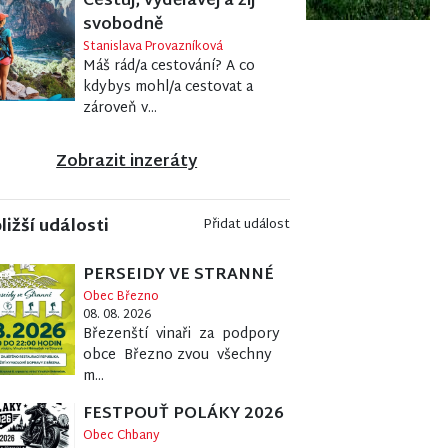
Cestuj, vydělávej a žij
svobodně
Stanislava Provazníková
Máš rád/a cestování? A co
kdybys mohl/a cestovat a
zároveň v...
Zobrazit inzeráty
ližší události
Přidat událost
PERSEIDY VE STRANNÉ
Obec Březno
08. 08. 2026
Březenští vinaři za podpory
obce Březno zvou všechny
m...
FESTPOUŤ POLÁKY 2026
Obec Chbany