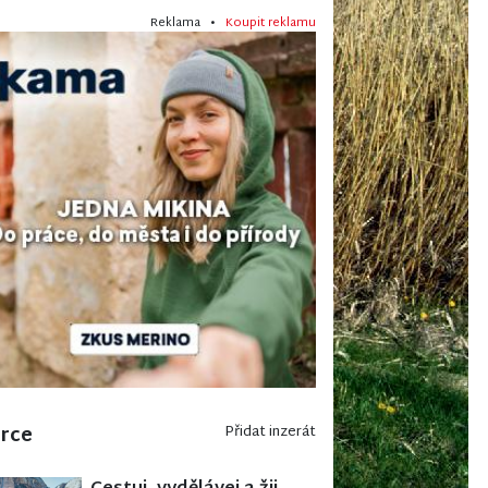
Reklama •
Koupit reklamu
erce
Přidat inzerát