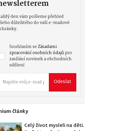
newsletterem
Každý den vám pošleme přehled
šeho důležitého do vaší e-mailové
chránky.
Souhlasím se
Zásadami
zpracování osobních údajů
pro
zasílání novinek a obchodních
sdělení
Odeslat
mium články
Celý život mysleli na děti.