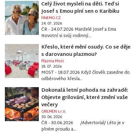
Celý život mysleli na děti. Teď si
Josef s Emou plní sen o Karibiku
FINEMO.CZ
24. 07. 2026
ČR - 24.07.2026 Manželé Josef a Ema
Novotní si svůj rodinný...
Křeslo, které mění osudy. Co se děje
s darovanou plazmou?
Plazma Most
18. 07. 2026
MOST - 18.07.2026 Když člověk zasedne do
odběrového křesla...
Dokonalá letní pohoda na zahradě:
Objevte grilování, které změní vaše
večery
GRILMEN s.r.o.
30. 06. 2026
ČR - 30.06.2026 /Advertorial/ Léto je v
plném proudu a...