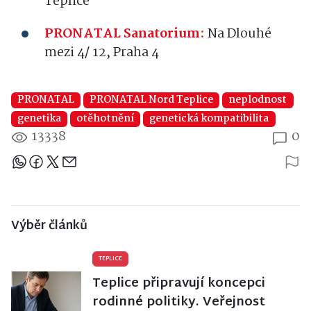
Teplice
PRONATAL Sanatorium
:
Na Dlouhé
mezi 4/ 12, Praha 4
PRONATAL
PRONATAL Nord Teplice
neplodnost
genetika
otěhotnění
genetická kompatibilita
13338
0
Sdílejte článek
Výběr článků
TEPLICE
Teplice připravují koncepci
rodinné politiky. Veřejnost