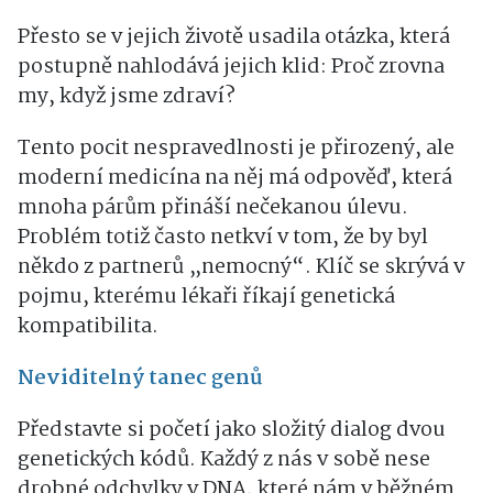
Přesto se v jejich životě usadila otázka, která
postupně nahlodává jejich klid: Proč zrovna
my, když jsme zdraví?
Tento pocit nespravedlnosti je přirozený, ale
moderní medicína na něj má odpověď, která
mnoha párům přináší nečekanou úlevu.
Problém totiž často netkví v tom, že by byl
někdo z partnerů „nemocný“. Klíč se skrývá v
pojmu, kterému lékaři říkají genetická
kompatibilita.
Neviditelný tanec genů
Představte si početí jako složitý dialog dvou
genetických kódů. Každý z nás v sobě nese
drobné odchylky v DNA, které nám v běžném