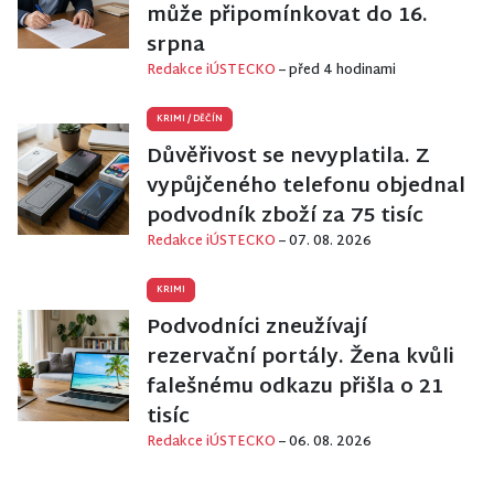
může připomínkovat do 16.
srpna
Redakce iÚSTECKO
– před 4 hodinami
KRIMI
/
DĚČÍN
Důvěřivost se nevyplatila. Z
vypůjčeného telefonu objednal
podvodník zboží za 75 tisíc
Redakce iÚSTECKO
– 07. 08. 2026
KRIMI
Podvodníci zneužívají
rezervační portály. Žena kvůli
falešnému odkazu přišla o 21
tisíc
Redakce iÚSTECKO
– 06. 08. 2026