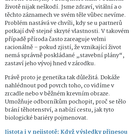
životě nijak neškodí. Jsme zdraví, vitální a o
těchto záznamech ve svém těle vůbec nevíme.
Problém nastává ve chvíli, kdy se u partnerů
potkají dvě stejné skryté vlastnosti. V takovém
případě příroda často zareaguje velmi
racionálně – pokud zjistí, že vznikající život
nemá správně poskládané „stavební plány“,
zastaví jeho vývoj hned v zárodku.
Právě proto je genetika tak důležitá. Dokáže
nahlédnout pod povrch toho, co vidíme v
zrcadle nebo v běžném krevním obraze.
Umožňuje odborníkům pochopit, proč se tělo
brání těhotenství, a nabízí cestu, jak tyto
biologické bariéry pojmenovat.
Jistota i v nejistotě: Když výsledky přinesou