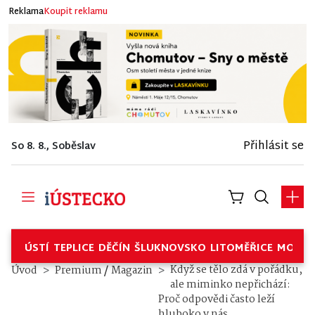
Reklama
Koupit reklamu
Přihlásit se
So 8. 8., Soběslav
ÚSTÍ
TEPLICE
DĚČÍN
ŠLUKNOVSKO
LITOMĚŘICE
MOSTE
/
Když se tělo zdá v pořádku,
Úvod
Premium
Magazin
ale miminko nepřichází:
Proč odpovědi často leží
hluboko v nás