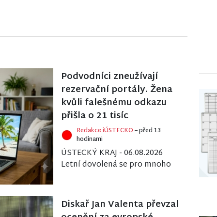
Podvodníci zneužívají
rezervační portály. Žena
kvůli falešnému odkazu
přišla o 21 tisíc
Redakce iÚSTECKO
– před 13
hodinami
ÚSTECKÝ KRAJ - 06.08.2026
Letní dovolená se pro mnoho
lidí stává pastí kvůli
internetovým podvodníkům,
kteří se zaměřují na klien...
Diskař Jan Valenta převzal