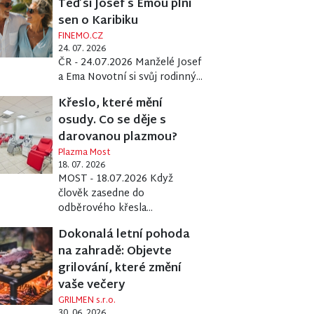
Teď si Josef s Emou plní
sen o Karibiku
FINEMO.CZ
24. 07. 2026
ČR - 24.07.2026 Manželé Josef
a Ema Novotní si svůj rodinný...
Křeslo, které mění
osudy. Co se děje s
darovanou plazmou?
Plazma Most
18. 07. 2026
MOST - 18.07.2026 Když
člověk zasedne do
odběrového křesla...
Dokonalá letní pohoda
na zahradě: Objevte
grilování, které změní
vaše večery
GRILMEN s.r.o.
30. 06. 2026