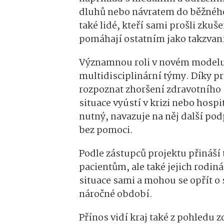
dluhů nebo návratem do běžného 
také lidé, kteří sami prošli zk
pomáhají ostatním jako takzvaní
Významnou roli v novém modelu 
multidisciplinární týmy. Díky p
rozpoznat zhoršení zdravotního 
situace vyústí v krizi nebo hospi
nutný, navazuje na něj další po
bez pomoci.
Podle zástupců projektu přináš
pacientům, ale také jejich rodiná
situace sami a mohou se opřít o 
náročné období.
Přínos vidí kraj také z pohledu 