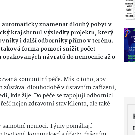
 automaticky znamenat dlouhý pobyt v
ký kraj shrnul výsledky projektu, který
covníky i další odborníky přímo v terénu.
 taková forma pomoci snížit počet
 a opakovaných návratů do nemocnic až o
kzvaná komunitní péče. Místo toho, aby
zůstával dlouhodobě v ústavním zařízení,
í, kde žije. Do péče se zapojují odborníci
řeší nejen zdravotní stav klienta, ale také
by samotné nemoci. Týmy pomáhají
m bydlení, komunikací s úřady, řešením