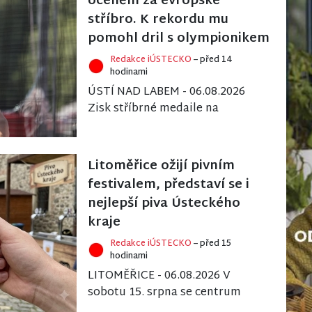
ocenění za evropské
stříbro. K rekordu mu
pomohl dril s olympionikem
Redakce iÚSTECKO
– před 14
hodinami
ÚSTÍ NAD LABEM - 06.08.2026
Zisk stříbrné medaile na
červencovém mistrovství
Evropy dorostu a překonání
národního rekordu vynesly...
Litoměřice ožijí pivním
festivalem, představí se i
nejlepší piva Ústeckého
kraje
Redakce iÚSTECKO
– před 15
hodinami
LITOMĚŘICE - 06.08.2026 V
sobotu 15. srpna se centrum
Litoměřic stane dějištěm 36.