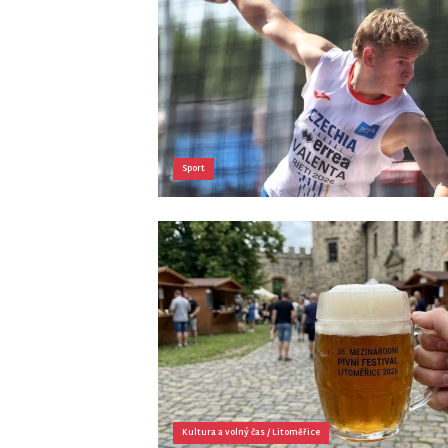
Sport
Kultura a volný čas
/
Litoměřice