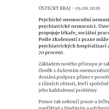
ÚSTECKÝ KRAJ - 03.06.2026
Psychické onemocnění nemusí
psychiatrické nemocnici. Ústec
propojuje lékaře, sociální pra
Podle zkušeností z praxe může
psychiatrických hospitalizací
70 procent.
Základem nového přístupu je ta
člověk s duševním onemocněním 
dostává podporu přímo v prostřed
z různých oblastí, kteří společně 
jeho každodenní problémy.
Pomoc tak nekončí pouze u léč
například s hledáním a udržení