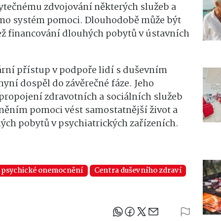
bytečnému zdvojování některých služeb a
imo systém pomoci. Dlouhodobě může být
ež financování dlouhých pobytů v ústavních
ární přístup v podpoře lidí s duševním
yní dospěl do závěrečné fáze. Jeho
 propojení zdravotních a sociálních služeb
ěním pomoci vést samostatnější život a
ých pobytů v psychiatrických zařízeních.
psychické onemocnění
Centra duševního zdraví
Sdílejte článek