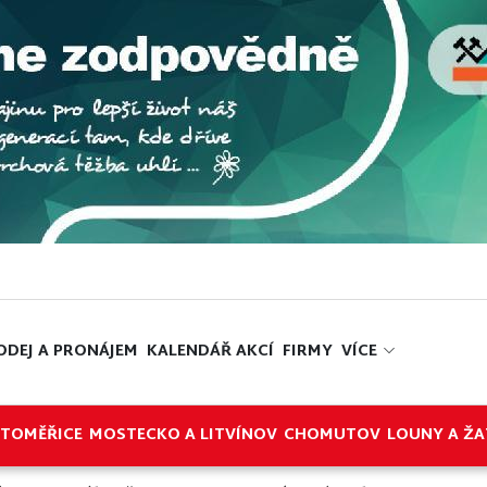
ODEJ A PRONÁJEM
KALENDÁŘ AKCÍ
FIRMY
VÍCE
ITOMĚŘICE
MOSTECKO A LITVÍNOV
CHOMUTOV
LOUNY A ŽA