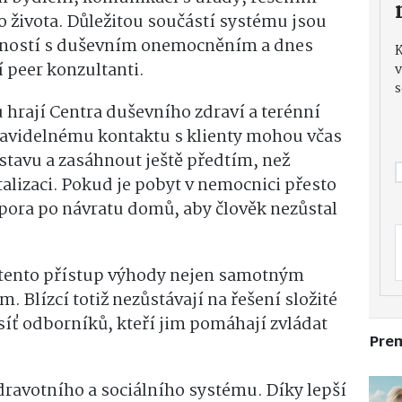
života. Důležitou součástí systému jsou
ušeností s duševním onemocněním a dnes
 peer konzultanti.
v
s
hrají Centra duševního zdraví a terénní
ravidelnému kontaktu s klienty mohou včas
stavu a zasáhnout ještě předtím, než
talizaci. Pokud je pobyt v nemocnici přesto
dpora po návratu domů, aby člověk nezůstal
í tento přístup výhody nejen samotným
m. Blízcí totiž nezůstávají na řešení složité
síť odborníků, kteří jim pomáhají zvládat
Pre
zdravotního a sociálního systému. Díky lepší