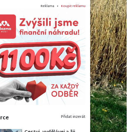
Reklama •
Koupit reklamu
erce
Přidat inzerát