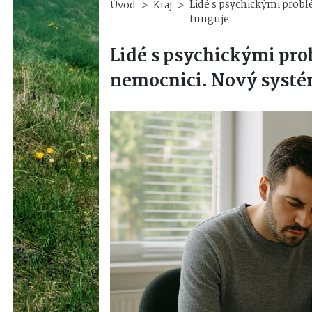
Lidé s psychickými probl
Úvod
Kraj
funguje
Lidé s psychickými pr
nemocnici. Nový systém