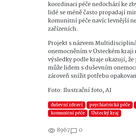
koordinaci péče nedochází ke z
lidé se méně často propadají m
komunitní péče navíc levnější n
zařízeních.
Projekt s názvem Multidisciplin
onemocněním v Ústeckém kraji n
výsledky podle kraje ukazují, že
může lidem s duševním onemocn
zároveň snížit potřebu opakovan
Foto: Ilustrační foto, AI
duševní zdraví
psychiatrická péče
komunitní péče
Ústecký kraj
8967
0