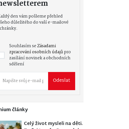
newsletterem
Každý den vám pošleme přehled
šeho důležitého do vaší e-mailové
chránky.
Souhlasím se
Zásadami
zpracování osobních údajů
pro
zasílání novinek a obchodních
sdělení
Odeslat
mium články
Celý život mysleli na děti.