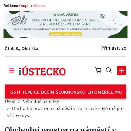
Reklama
Koupit reklamu
Přihlásit se
Čt 6. 8., Oldřiška
ÚSTÍ
TEPLICE
DĚČÍN
ŠLUKNOVSKO
LITOMĚŘICE
MOSTE
Obchodní prostor na náměstí v
Úvod
Výhodné nabídky
Obchodní prostor na náměstí v Duchcově – 156 m² pro
váš byznys
Obchodní prostor na náměstí v