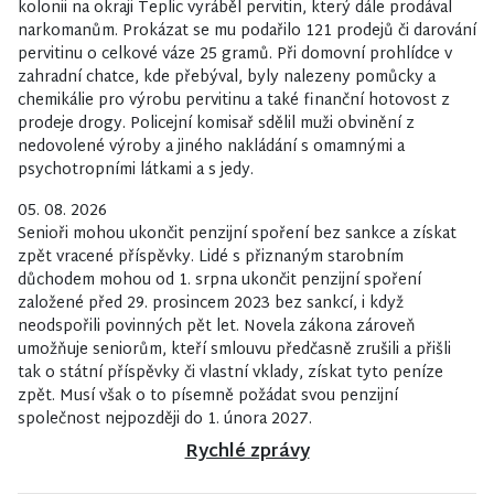
kolonii na okraji Teplic vyráběl pervitin, který dále prodával
narkomanům. Prokázat se mu podařilo 121 prodejů či darování
pervitinu o celkové váze 25 gramů. Při domovní prohlídce v
zahradní chatce, kde přebýval, byly nalezeny pomůcky a
chemikálie pro výrobu pervitinu a také finanční hotovost z
prodeje drogy. Policejní komisař sdělil muži obvinění z
nedovolené výroby a jiného nakládání s omamnými a
psychotropními látkami a s jedy.
05. 08. 2026
Senioři mohou ukončit penzijní spoření bez sankce a získat
zpět vracené příspěvky. Lidé s přiznaným starobním
důchodem mohou od 1. srpna ukončit penzijní spoření
založené před 29. prosincem 2023 bez sankcí, i když
neodspořili povinných pět let. Novela zákona zároveň
umožňuje seniorům, kteří smlouvu předčasně zrušili a přišli
tak o státní příspěvky či vlastní vklady, získat tyto peníze
zpět. Musí však o to písemně požádat svou penzijní
společnost nejpozději do 1. února 2027.
Rychlé zprávy