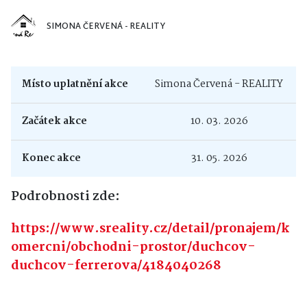
SIMONA ČERVENÁ - REALITY
Místo uplatnění akce
Simona Červená - REALITY
Začátek akce
10. 03. 2026
Konec akce
31. 05. 2026
Podrobnosti zde:
https://www.sreality.cz/detail/pronajem/k
omercni/obchodni-prostor/duchcov-
duchcov-ferrerova/4184040268