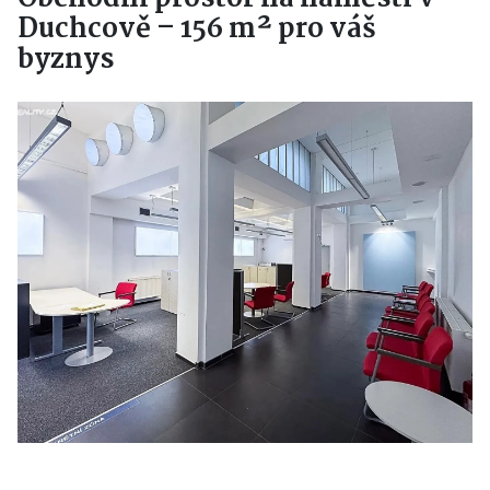
Duchcově – 156 m² pro váš
byznys