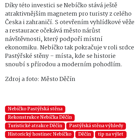
Díky této investici se Nebíčko stává ještě
atraktivnějším magnetem pro turisty z celého
Česka i zahraničí. S otevřením vyhlídkové věže
a restaurace očekává město nárůst
návštěvnosti, který podpoří místní
ekonomiku. Nebíčko tak pokračuje v roli srdce
Pastýřské stěny – místa, kde se historie
snoubí s přírodou a moderním pohodlím.
Zdroj a foto: Město Děčín
Nebíčko Pastýřská stěna
Rekonstrukce Nebíčka Děčín
Turistické atrakce Děčín
Pastýřská stěna výhledy
Historický hostinec Nebíčko
Děčín
tip na výlet