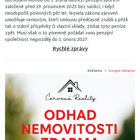
důchodem mohou od 1. srpna ukončit penzijní spoření
založené před 29. prosincem 2023 bez sankcí, i když
neodspořili povinných pět let. Novela zákona zároveň
umožňuje seniorům, kteří smlouvu předčasně zrušili a přišli
tak o státní příspěvky či vlastní vklady, získat tyto peníze
zpět. Musí však o to písemně požádat svou penzijní
společnost nejpozději do 1. února 2027.
Rychlé zprávy
Reklama •
Koupit reklamu