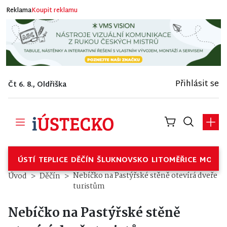
Reklama
Koupit reklamu
Přihlásit se
Čt 6. 8., Oldřiška
ÚSTÍ
TEPLICE
DĚČÍN
ŠLUKNOVSKO
LITOMĚŘICE
MOSTE
Nebíčko na Pastýřské stěně otevírá dveře
Úvod
Děčín
turistům
Nebíčko na Pastýřské stěně