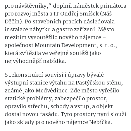
pro návštěvníky,“ doplnil náměstek primátora
pro rozvoj města a IT Ondřej Smíšek (Náš
Děčín). Po stavebních pracích následovala
instalace nábytku a gastro zařízení. Město
mezitím vysoutěžilo nového nájemce –
společnost Mountain Development, s. r. o.,
která zvítězila ve veřejné soutěži jako
nejvýhodnější nabídka.
S rekonstrukcí souvisí i úpravy bývalé
výstupní stanice výtahu na Pastýřskou stěnu,
známé jako Medvědinec. Zde město vyřešilo
statické problémy, zabezpečilo prostor,
opravilo střechu, schody a vstup, a objekt
dostal novou fasádu. Tyto prostory nyní slouží
jako sklady pro nového nájemce Nebíčka.