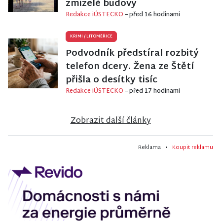
zmizelé budovy
Redakce iÚSTECKO
– před 16 hodinami
KRIMI
/
LITOMĚŘICE
Podvodník předstíral rozbitý
telefon dcery. Žena ze Štětí
přišla o desítky tisíc
Redakce iÚSTECKO
– před 17 hodinami
Zobrazit další články
Reklama •
Koupit reklamu