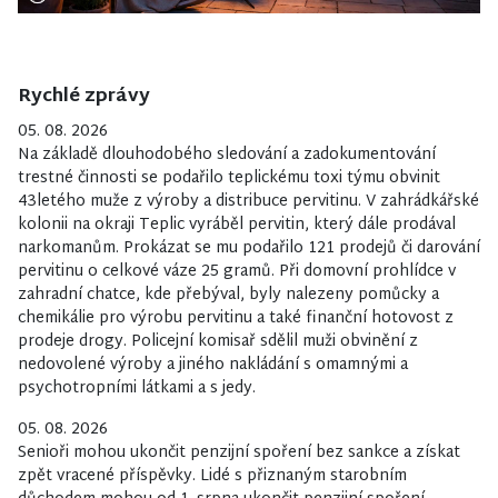
Rychlé zprávy
05. 08. 2026
Na základě dlouhodobého sledování a zadokumentování
trestné činnosti se podařilo teplickému toxi týmu obvinit
43letého muže z výroby a distribuce pervitinu. V zahrádkářské
kolonii na okraji Teplic vyráběl pervitin, který dále prodával
narkomanům. Prokázat se mu podařilo 121 prodejů či darování
pervitinu o celkové váze 25 gramů. Při domovní prohlídce v
zahradní chatce, kde přebýval, byly nalezeny pomůcky a
chemikálie pro výrobu pervitinu a také finanční hotovost z
prodeje drogy. Policejní komisař sdělil muži obvinění z
nedovolené výroby a jiného nakládání s omamnými a
psychotropními látkami a s jedy.
05. 08. 2026
Senioři mohou ukončit penzijní spoření bez sankce a získat
zpět vracené příspěvky. Lidé s přiznaným starobním