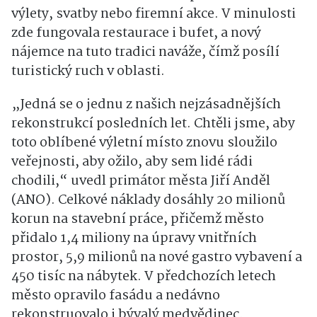
výlety, svatby nebo firemní akce. V minulosti
zde fungovala restaurace i bufet, a nový
nájemce na tuto tradici naváže, čímž posílí
turistický ruch v oblasti.
„Jedná se o jednu z našich nejzásadnějších
rekonstrukcí posledních let. Chtěli jsme, aby
toto oblíbené výletní místo znovu sloužilo
veřejnosti, aby ožilo, aby sem lidé rádi
chodili,“ uvedl primátor města Jiří Anděl
(ANO). Celkové náklady dosáhly 20 milionů
korun na stavební práce, přičemž město
přidalo 1,4 miliony na úpravy vnitřních
prostor, 5,9 milionů na nové gastro vybavení a
450 tisíc na nábytek. V předchozích letech
město opravilo fasádu a nedávno
rekonstruovalo i bývalý medvědinec.