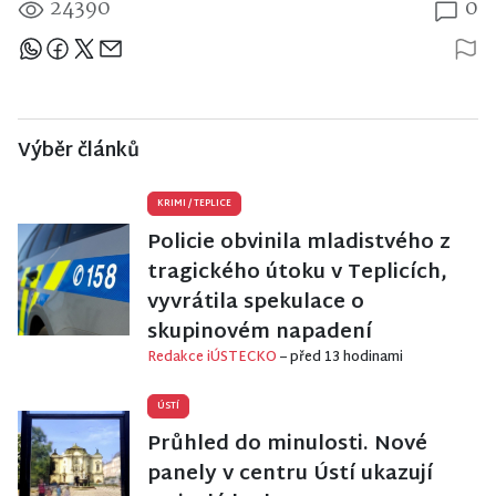
24390
0
Sdílejte článek
Výběr článků
KRIMI
/
TEPLICE
Policie obvinila mladistvého z
tragického útoku v Teplicích,
vyvrátila spekulace o
skupinovém napadení
Redakce iÚSTECKO
– před 13 hodinami
ÚSTÍ
Průhled do minulosti. Nové
panely v centru Ústí ukazují