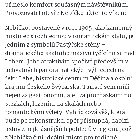
přineslo komfort současným návštěvníkům.
Provozovatel otevře Nebíčko už tento víkend.
Nebíčko, postavené v roce 1905 jako kamenný
hostinec s rozhlednou v romantickém stylu, je
jedním z symbolů Pastýřské stěny –
dramatického skalního masivu tyčícího se nad
Labem. Jeho atraktivita spočívá především v
úchvatných panoramatických výhledech na
řeku Labe, historické centrum Děčína a okolní
krajinu Českého Švýcarska. Turisté sem míří
nejen za gastronomií, ale i za procházkami po
stezkách, lezením na skalách nebo
romantickými výlety. Vyhlídková věž, která
bude po rekonstrukci opět přístupná, nabízí
jedny z nejkrásnějších pohledů v regionu, což
z Nebíčka činí ideální místo pro rodinné