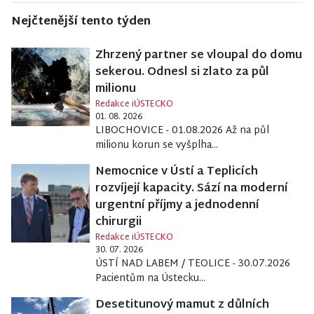
Nejčtenější tento týden
Zhrzený partner se vloupal do domu
sekerou. Odnesl si zlato za půl
milionu
Redakce iÚSTECKO
01. 08. 2026
LIBOCHOVICE - 01.08.2026 Až na půl
milionu korun se vyšplha...
Nemocnice v Ústí a Teplicích
rozvíjejí kapacity. Sází na moderní
urgentní příjmy a jednodenní
chirurgii
Redakce iÚSTECKO
30. 07. 2026
ÚSTÍ NAD LABEM / TEOLICE - 30.07.2026
Pacientům na Ústecku...
Desetitunový mamut z důlních