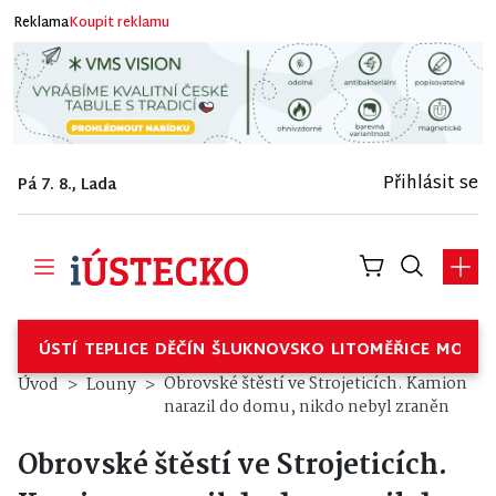
Reklama
Koupit reklamu
Přihlásit se
Pá 7. 8., Lada
ÚSTÍ
TEPLICE
DĚČÍN
ŠLUKNOVSKO
LITOMĚŘICE
MOSTE
Obrovské štěstí ve Strojeticích. Kamion
Úvod
Louny
narazil do domu, nikdo nebyl zraněn
Obrovské štěstí ve Strojeticích.