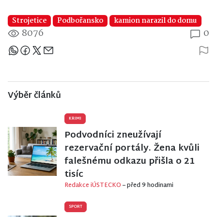
Strojetice
Podbořansko
kamion narazil do domu
8076
0
Sdílejte článek
Výběr článků
KRIMI
Podvodníci zneužívají
rezervační portály. Žena kvůli
falešnému odkazu přišla o 21
tisíc
Redakce iÚSTECKO
– před 9 hodinami
SPORT