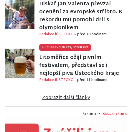
Diskař Jan Valenta převzal
ocenění za evropské stříbro. K
rekordu mu pomohl dril s
olympionikem
Redakce iÚSTECKO
– před 10 hodinami
KULTURA A VOLNÝ ČAS
/
LITOMĚŘICE
Litoměřice ožijí pivním
festivalem, představí se i
nejlepší piva Ústeckého kraje
Redakce iÚSTECKO
– před 11 hodinami
Zobrazit další články
Reklama •
Koupit reklamu