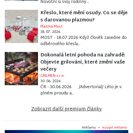
Novotní si svůj rodinný...
Křeslo, které mění osudy. Co se děje
s darovanou plazmou?
Plazma Most
18. 07. 2026
MOST - 18.07.2026 Když člověk zasedne do
odběrového křesla...
Dokonalá letní pohoda na zahradě:
Objevte grilování, které změní vaše
večery
GRILMEN s.r.o.
30. 06. 2026
ČR - 30.06.2026 /Advertorial/ Léto je v
plném proudu a...
Zobrazit další premium články
Reklama •
Koupit reklamu