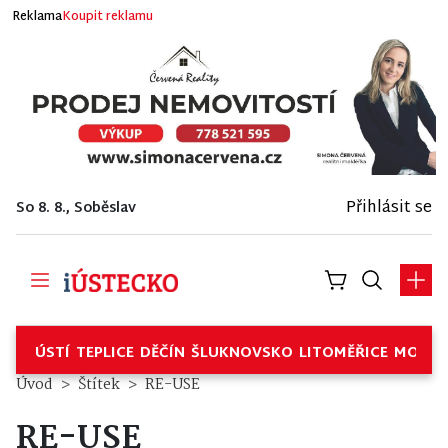
Reklama
Koupit reklamu
Přihlásit se
So 8. 8., Soběslav
ÚSTÍ
TEPLICE
DĚČÍN
ŠLUKNOVSKO
LITOMĚŘICE
MOSTE
Úvod
Štítek
RE-USE
RE-USE