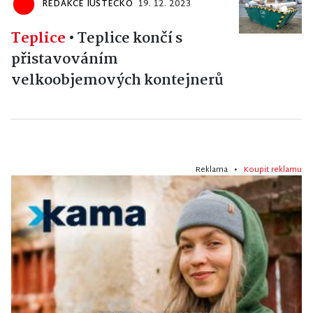
REDAKCE IÚSTECKO
19. 12. 2023
Teplice
•
Teplice končí s
přistavováním
velkoobjemových kontejnerů
Reklama •
Koupit reklamu