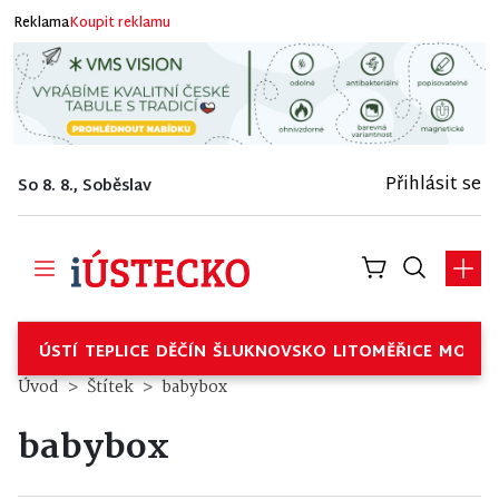
Reklama
Koupit reklamu
Přihlásit se
So 8. 8., Soběslav
ÚSTÍ
TEPLICE
DĚČÍN
ŠLUKNOVSKO
LITOMĚŘICE
MOSTE
Úvod
Štítek
babybox
babybox