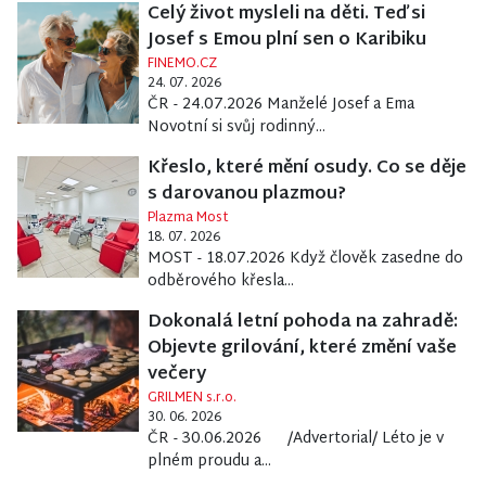
Celý život mysleli na děti. Teď si
Josef s Emou plní sen o Karibiku
FINEMO.CZ
24. 07. 2026
ČR - 24.07.2026 Manželé Josef a Ema
Novotní si svůj rodinný...
Křeslo, které mění osudy. Co se děje
s darovanou plazmou?
Plazma Most
18. 07. 2026
MOST - 18.07.2026 Když člověk zasedne do
odběrového křesla...
Dokonalá letní pohoda na zahradě:
Objevte grilování, které změní vaše
večery
GRILMEN s.r.o.
30. 06. 2026
ČR - 30.06.2026 /Advertorial/ Léto je v
plném proudu a...