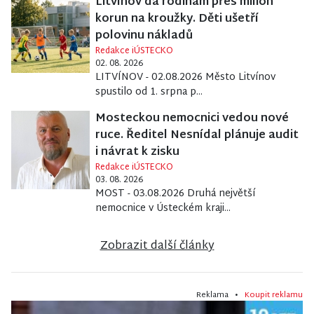
Litvínov dá rodinám přes milion
korun na kroužky. Děti ušetří
polovinu nákladů
Redakce iÚSTECKO
02. 08. 2026
LITVÍNOV - 02.08.2026 Město Litvínov
spustilo od 1. srpna p...
Mosteckou nemocnici vedou nové
ruce. Ředitel Nesnídal plánuje audit
i návrat k zisku
Redakce iÚSTECKO
03. 08. 2026
MOST - 03.08.2026 Druhá největší
nemocnice v Ústeckém kraji...
Zobrazit další články
Reklama •
Koupit reklamu