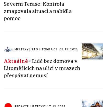
Severní Terase: Kontrola
zmapovala situaci a nabídla
pomoc
MĚSTSKÝ ÚŘAD LITOMĚŘICE
06. 12. 2023
Aktuálně
•
Lidé bez domova v
Litoměřicích na ulici v mrazech
přespávat nemusí
REDAKCE IÚSTECKO
17. 12. 2022