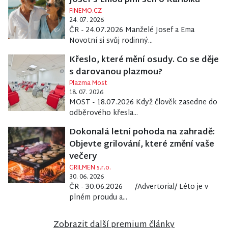
Josef s Emou plní sen o Karibiku
FINEMO.CZ
24. 07. 2026
ČR - 24.07.2026 Manželé Josef a Ema
Novotní si svůj rodinný...
Křeslo, které mění osudy. Co se děje
s darovanou plazmou?
Plazma Most
18. 07. 2026
MOST - 18.07.2026 Když člověk zasedne do
odběrového křesla...
Dokonalá letní pohoda na zahradě:
Objevte grilování, které změní vaše
večery
GRILMEN s.r.o.
30. 06. 2026
ČR - 30.06.2026 /Advertorial/ Léto je v
plném proudu a...
Zobrazit další premium články