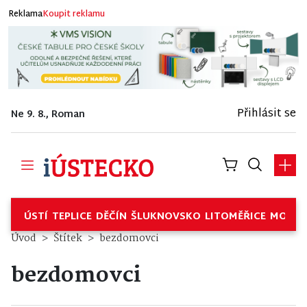
Reklama
Koupit reklamu
Přihlásit se
Ne 9. 8., Roman
ÚSTÍ
TEPLICE
DĚČÍN
ŠLUKNOVSKO
LITOMĚŘICE
MOSTE
Úvod
Štítek
bezdomovci
bezdomovci