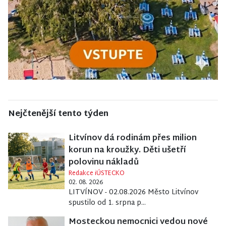
Nejčtenější tento týden
Litvínov dá rodinám přes milion
korun na kroužky. Děti ušetří
polovinu nákladů
Redakce iÚSTECKO
02. 08. 2026
LITVÍNOV - 02.08.2026 Město Litvínov
spustilo od 1. srpna p...
Mosteckou nemocnici vedou nové