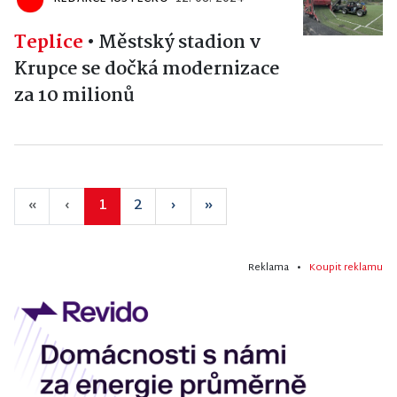
Teplice
•
Městský stadion v
Krupce se dočká modernizace
za 10 milionů
«
‹
1
2
›
»
Reklama •
Koupit reklamu