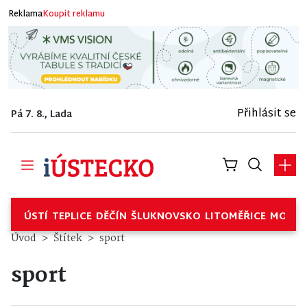
Reklama
Koupit reklamu
Přihlásit se
Pá 7. 8., Lada
ÚSTÍ
TEPLICE
DĚČÍN
ŠLUKNOVSKO
LITOMĚŘICE
MOSTE
Úvod
Štítek
sport
sport