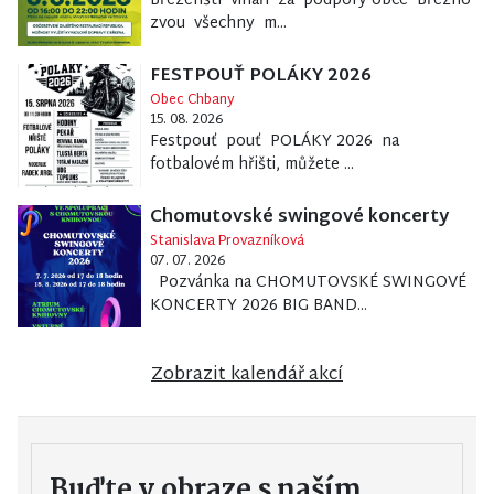
Březenští vinaři za podpory obce Březno
zvou všechny m...
FESTPOUŤ POLÁKY 2026
Obec Chbany
15. 08. 2026
Festpouť pouť POLÁKY 2026 na
fotbalovém hřišti, můžete ...
Chomutovské swingové koncerty
Stanislava Provazníková
07. 07. 2026
Pozvánka na CHOMUTOVSKÉ SWINGOVÉ
KONCERTY 2026 BIG BAND...
Zobrazit kalendář akcí
Buďte v obraze s naším