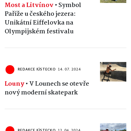
Most a Litvínov
•
Symbol
Paříže u českého jezera:
Unikátní Eiffelovka na
Olympijském festivalu
REDAKCE IÚSTECKO
14. 07. 2024
Louny
•
V Lounech se otevře
nový moderní skatepark
REDAKCE IÚSTECKO
12. 06. 2024