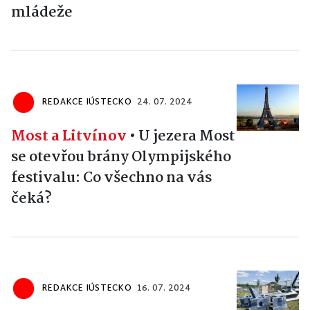
mládeže
REDAKCE IÚSTECKO
24. 07. 2024
Most a Litvínov
•
U jezera Most
se otevřou brány Olympijského
festivalu: Co všechno na vás
čeká?
REDAKCE IÚSTECKO
16. 07. 2024