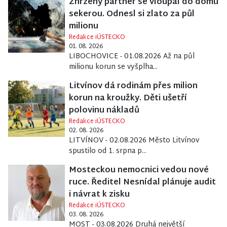
Zhrzený partner se vloupal do domu
sekerou. Odnesl si zlato za půl
milionu
Redakce iÚSTECKO
01. 08. 2026
LIBOCHOVICE - 01.08.2026 Až na půl
milionu korun se vyšplha...
Litvínov dá rodinám přes milion
korun na kroužky. Děti ušetří
polovinu nákladů
Redakce iÚSTECKO
02. 08. 2026
LITVÍNOV - 02.08.2026 Město Litvínov
spustilo od 1. srpna p...
Mosteckou nemocnici vedou nové
ruce. Ředitel Nesnídal plánuje audit
i návrat k zisku
Redakce iÚSTECKO
03. 08. 2026
MOST - 03.08.2026 Druhá největší