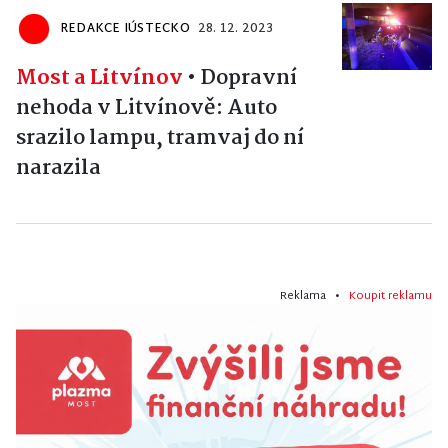
REDAKCE IÚSTECKO
28. 12. 2023
Most a Litvínov
•
Dopravní
nehoda v Litvínově: Auto
srazilo lampu, tramvaj do ní
narazila
Reklama •
Koupit reklamu