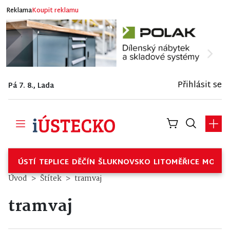
Reklama
Koupit reklamu
Přihlásit se
Pá 7. 8., Lada
ÚSTÍ
TEPLICE
DĚČÍN
ŠLUKNOVSKO
LITOMĚŘICE
MOSTE
Úvod
Štítek
tramvaj
tramvaj