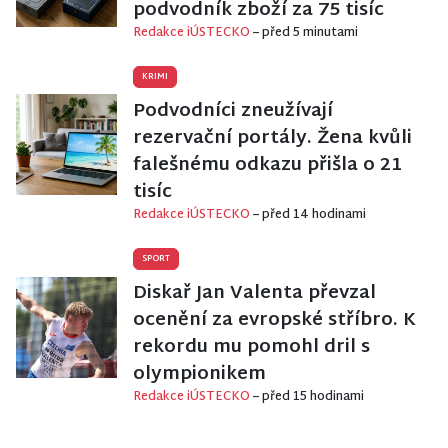
podvodník zboží za 75 tisíc
Redakce iÚSTECKO
– před 5 minutami
KRIMI
Podvodníci zneužívají
rezervační portály. Žena kvůli
falešnému odkazu přišla o 21
tisíc
Redakce iÚSTECKO
– před 14 hodinami
SPORT
Diskař Jan Valenta převzal
ocenění za evropské stříbro. K
rekordu mu pomohl dril s
olympionikem
Redakce iÚSTECKO
– před 15 hodinami