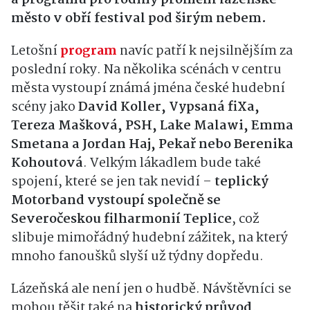
a programu pro rodiny promění lázeňské
město v obří festival pod širým nebem.
Letošní
program
navíc patří k nejsilnějším za
poslední roky. Na několika scénách v centru
města vystoupí známá jména české hudební
scény jako
David Koller, Vypsaná fiXa,
Tereza Mašková, PSH, Lake Malawi, Emma
Smetana a Jordan Haj, Pekař nebo Berenika
Kohoutová
. Velkým lákadlem bude také
spojení, které se jen tak nevidí –
teplický
Motorband vystoupí společně se
Severočeskou filharmonií Teplice
, což
slibuje mimořádný hudební zážitek, na který
mnoho fanoušků slyší už týdny dopředu.
Lázeňská ale není jen o hudbě. Návštěvníci se
mohou těšit také na
historický průvod,