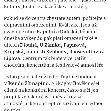
ukazují návštěvníkům v plné síle – jako město
kultury, historie a lázeňské atmosféry.
Pokud se do centra chystáte autem, počítejte s
dopravními omezeními. Kvůli akci jsou už
uzavřené ulice
Kapelní a Dubská
, během
dneška a víkendu pak platí omezení také v
ulicích
Dlouhá, U Zámku, Papírová,
Krupská, náměstí Svobody, Rooseveltova a
Lípová
. Centrum tak bude více patřit
chodcům, koncertům a festivalové atmosféře.
Jedno je ale jisté už teď –
Teplice budou o
víkendu žít naplno.
A i kdyby člověk nešel
cíleně na konkrétní koncert, často stačí jen
projít lázeňskou částí města a nasát
atmosféru, kterou Teplice zažívají jen jednou
do roka.