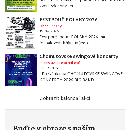
Březenští vinaři za podpory obce Březno
zvou všechny m...
FESTPOUŤ POLÁKY 2026
Obec Chbany
15. 08. 2026
Festpouť pouť POLÁKY 2026 na
fotbalovém hřišti, můžete ...
Chomutovské swingové koncerty
Stanislava Provazníková
07. 07. 2026
Pozvánka na CHOMUTOVSKÉ SWINGOVÉ
KONCERTY 2026 BIG BAND...
Zobrazit kalendář akcí
Buďte v obraze s naším