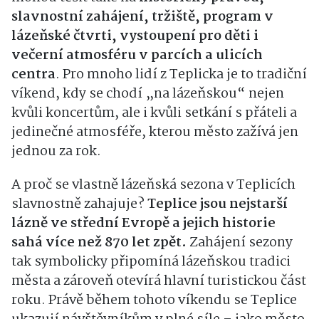
slavnostní zahájení, tržiště, program v
lázeňské čtvrti, vystoupení pro děti i
večerní atmosféru v parcích a ulicích
centra
. Pro mnoho lidí z Teplicka je to tradiční
víkend, kdy se chodí „na lázeňskou“ nejen
kvůli koncertům, ale i kvůli setkání s přáteli a
jedinečné atmosféře, kterou město zažívá jen
jednou za rok.
A proč se vlastně lázeňská sezona v Teplicích
slavnostně zahajuje?
Teplice jsou nejstarší
lázně ve střední Evropě a jejich historie
sahá více než 870 let zpět.
Zahájení sezony
tak symbolicky připomíná lázeňskou tradici
města a zároveň otevírá hlavní turistickou část
roku. Právě během tohoto víkendu se Teplice