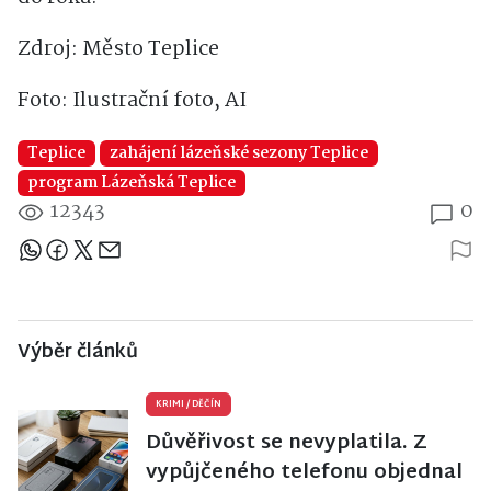
Zdroj: Město Teplice
Foto: Ilustrační foto, AI
Teplice
zahájení lázeňské sezony Teplice
program Lázeňská Teplice
12343
0
Sdílejte článek
Výběr článků
KRIMI
/
DĚČÍN
Důvěřivost se nevyplatila. Z
vypůjčeného telefonu objednal