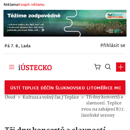
Reklama
Koupit reklamu
Přihlásit se
Pá 7. 8., Lada
ÚSTÍ
TEPLICE
DĚČÍN
ŠLUKNOVSKO
LITOMĚŘICE
MOSTE
/
Tři dny koncertů a
Úvod
Kultura a volný čas
Teplice
slavností. Teplice
zvou na zahájení 872.
lázeňské sezony