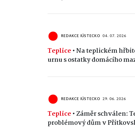
REDAKCE IÚSTECKO
04. 07. 2026
Teplice
•
Na teplickém hřbit
urnu s ostatky domácího ma
REDAKCE IÚSTECKO
29. 06. 2026
Teplice
•
Záměr schválen: Te
problémový dům v Přítkovsk