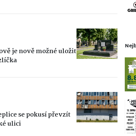
Nejb
ově je nově možné uložit
zlíčka
plice se pokusí převzít
é ulici