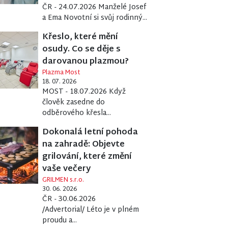
ČR - 24.07.2026 Manželé Josef
a Ema Novotní si svůj rodinný...
Křeslo, které mění
osudy. Co se děje s
darovanou plazmou?
Plazma Most
18. 07. 2026
MOST - 18.07.2026 Když
člověk zasedne do
odběrového křesla...
Dokonalá letní pohoda
na zahradě: Objevte
grilování, které změní
vaše večery
GRILMEN s.r.o.
30. 06. 2026
ČR - 30.06.2026
/Advertorial/ Léto je v plném
proudu a...