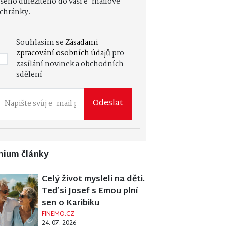
šeho důležitého do vaší e-mailové
chránky.
Souhlasím se
Zásadami
zpracování osobních údajů
pro
zasílání novinek a obchodních
sdělení
Odeslat
mium články
Celý život mysleli na děti.
Teď si Josef s Emou plní
sen o Karibiku
FINEMO.CZ
24. 07. 2026