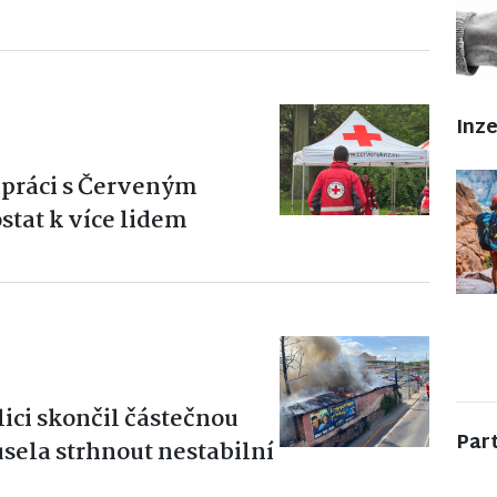
Inz
lupráci s Červeným
stat k více lidem
ici skončil částečnou
Par
sela strhnout nestabilní