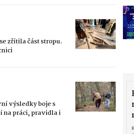
e zřítila část stropu.
nici
vní výsledky boje s
na práci, pravidla i