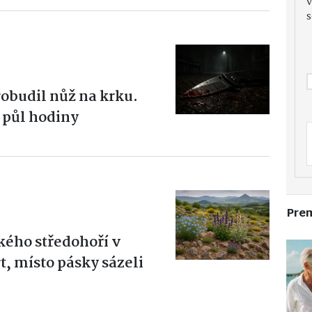
v
s
budil nůž na krku.
 půl hodiny
Pre
kého středohoří v
rt, místo pásky sázeli