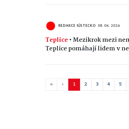
REDAKCE IÚSTECKO
08. 06. 2026
Teplice
•
Mezikrok mezi ne
Teplice pomáhají lidem v ne
«
‹
1
2
3
4
5