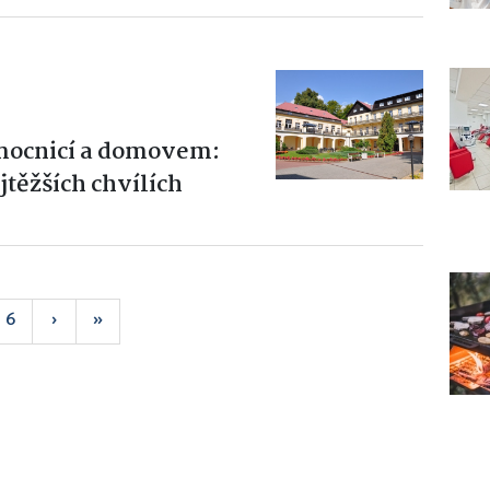
mocnicí a domovem:
jtěžších chvílích
6
›
»