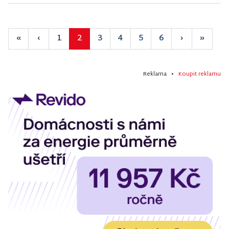
«
‹
1
2
3
4
5
6
›
»
Reklama •
Koupit reklamu