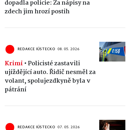
dopadla policie: Za nápisy na
zdech jim hrozí postih
REDAKCE IÚSTECKO
08. 05. 2026
Krimi
•
Policisté zastavili
ujíždějící auto. Řidič nesměl za
volant, spolujezdkyně byla v
pátrání
REDAKCE IÚSTECKO
07. 05. 2026