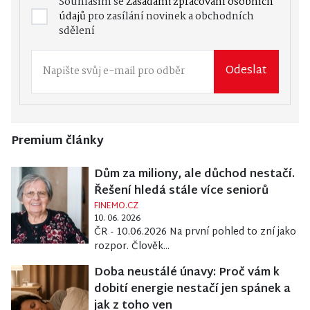
Souhlasím se
Zásadami zpracování osobních
údajů
pro zasílání novinek a obchodních
sdělení
Odeslat
Premium články
Dům za miliony, ale důchod nestačí.
Řešení hledá stále více seniorů
FINEMO.CZ
10. 06. 2026
ČR - 10.06.2026 Na první pohled to zní jako
rozpor. Člověk...
Doba neustálé únavy: Proč vám k
dobití energie nestačí jen spánek a
jak z toho ven