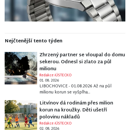
Nejčtenější tento týden
Zhrzený partner se vloupal do domu
sekerou. Odnesl si zlato za půl
milionu
Redakce iÚSTECKO
01. 08. 2026
LIBOCHOVICE - 01.08.2026 Až na půl
milionu korun se vyšplha...
Litvínov dá rodinám přes milion
korun na kroužky. Děti ušetří
polovinu nákladů
Redakce iÚSTECKO
02. 08. 2026