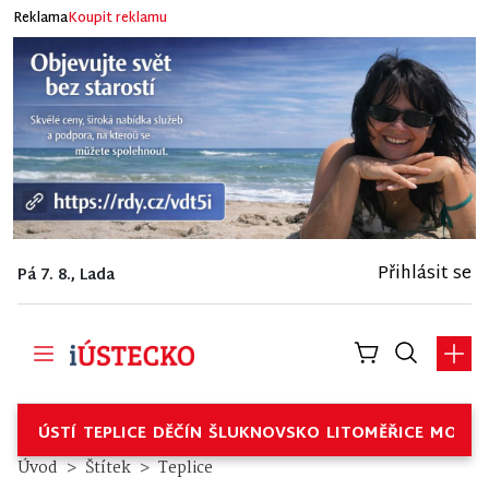
Reklama
Koupit reklamu
Přihlásit se
Pá 7. 8., Lada
ÚSTÍ
TEPLICE
DĚČÍN
ŠLUKNOVSKO
LITOMĚŘICE
MOSTE
Úvod
Štítek
Teplice