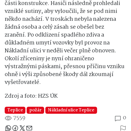
části konstrukce. Hasiči následně prohledali
vzniklé sutiny, aby vyloučili, že se pod nimi
někdo nachází. V troskách nebyla nalezena
žádná osoba a celý zásah se obešel bez
zranění. Po odklizení spadlého zdiva a
důkladném umytí vozovky byl provoz na
Nákladní ulici v neděli večer plně obnoven.
Okolí zříceniny je nyní ohraničeno
výstražnými páskami, přesnou příčinu vzniku
ohně i výši způsobené škody dál zkoumají
vyšetřovatelé.
Zdroj a foto: HZS ÚK
Teplice
požár
Nákladní ulice Teplice
7559
0
Sdílejte článek