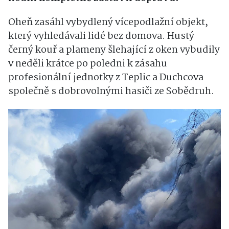
Oheň zasáhl vybydlený vícepodlažní objekt,
který vyhledávali lidé bez domova. Hustý
černý kouř a plameny šlehající z oken vybudily
v neděli krátce po poledni k zásahu
profesionální jednotky z Teplic a Duchcova
společně s dobrovolnými hasiči ze Sobědruh.