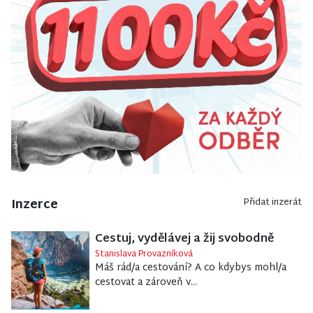
Inzerce
Přidat inzerát
Cestuj, vydělávej a žij svobodně
Stanislava Provazníková
Máš rád/a cestování? A co kdybys mohl/a
cestovat a zároveň v...