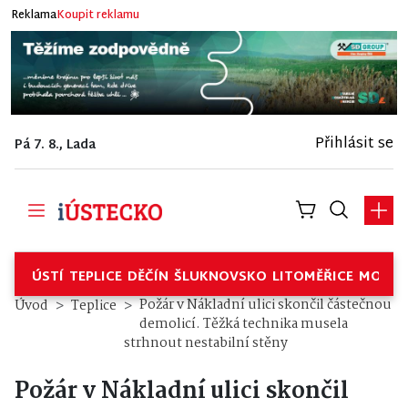
Reklama
Koupit reklamu
Přihlásit se
Pá 7. 8., Lada
ÚSTÍ
TEPLICE
DĚČÍN
ŠLUKNOVSKO
LITOMĚŘICE
MOSTE
Požár v Nákladní ulici skončil částečnou
Úvod
Teplice
demolicí. Těžká technika musela
strhnout nestabilní stěny
Požár v Nákladní ulici skončil