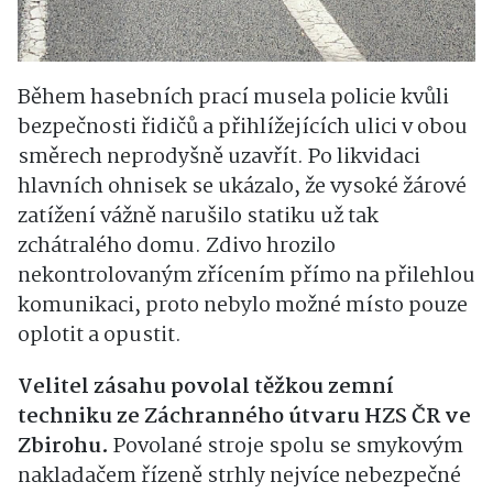
Během hasebních prací musela policie kvůli
bezpečnosti řidičů a přihlížejících ulici v obou
směrech neprodyšně uzavřít. Po likvidaci
hlavních ohnisek se ukázalo, že vysoké žárové
zatížení vážně narušilo statiku už tak
zchátralého domu. Zdivo hrozilo
nekontrolovaným zřícením přímo na přilehlou
komunikaci, proto nebylo možné místo pouze
oplotit a opustit.
Velitel zásahu povolal těžkou zemní
techniku ze Záchranného útvaru HZS ČR ve
Zbirohu.
Povolané stroje spolu se smykovým
nakladačem řízeně strhly nejvíce nebezpečné