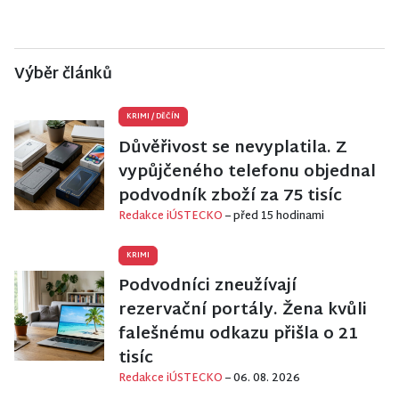
Výběr článků
KRIMI
/
DĚČÍN
Důvěřivost se nevyplatila. Z
vypůjčeného telefonu objednal
podvodník zboží za 75 tisíc
Redakce iÚSTECKO
– před 15 hodinami
KRIMI
Podvodníci zneužívají
rezervační portály. Žena kvůli
falešnému odkazu přišla o 21
tisíc
Redakce iÚSTECKO
– 06. 08. 2026