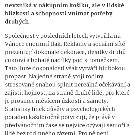
nevzniká v nákupním košíku, ale v lidské
blízkosti a schopnosti vnímat potřeby
druhých.
Společnost v posledních letech vytvořila na
Vánoce enormní tlak. Reklamy a sociální sítě
prezentují dokonalé dekorace, desítky druhů
cukroví a bohaté nadílky pod stromečkem.
Tato iluze dokonalosti však vytváří hlubokou
propast. Na jedné straně stojí rodiny
stresované snahou splnit nereálná očekávání a
zajistit hojnost, na straně druhé lidé, pro které
je prosinec měsícem úzkosti a samoty.
Statistiky linek důvěry a psychologických
poraden každoročně potvrzují, že právě v
předvánočním čase se nejvíce ozývají senioři a
lidé bez rodinného zázemí. Pro ně není