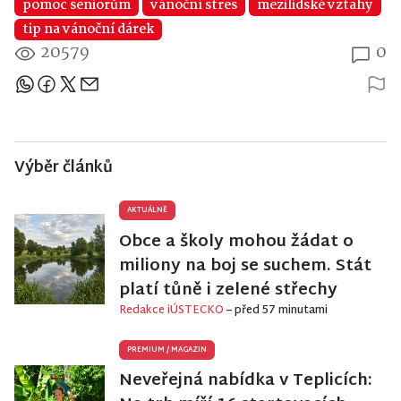
pomoc seniorům
vánoční stres
mezilidské vztahy
tip na vánoční dárek
20579
0
Sdílejte článek
Výběr článků
AKTUÁLNĚ
Obce a školy mohou žádat o
miliony na boj se suchem. Stát
platí tůně i zelené střechy
Redakce iÚSTECKO
– před 57 minutami
PREMIUM
/
MAGAZIN
Neveřejná nabídka v Teplicích: