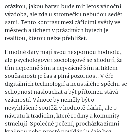
otázkou, jakou barvu bude mít letos vánoční
výzdoba, ale zda u stromečku nebudou sedět
sami. Tento kontrast mezi zářícími světly ve
městech a tichem v prázdných bytech je
realitou, kterou nelze přehlížet.
Hmotné dary mají svou nespornou hodnotu,
ale psychologové i sociologové se shodují, že
tím nejcennějším a nejvzácnějším artiklem
současnosti je čas a plná pozornost. V éře
digitálních technologií a neustálého spěchu se
schopnost naslouchat a být přítomen stává
vzácností. Vánoce by neměly být o
nevyhlášené soutěži v hodnotě dárků, ale o
návratu k tradicím, které rodiny a komunity
stmelují. Společné pečení, procházka zimní
krajinou nebo prosté povídání u čaje bez