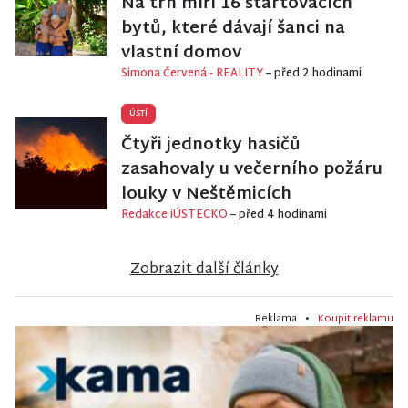
Na trh míří 16 startovacích
bytů, které dávají šanci na
vlastní domov
Simona Červená - REALITY
– před 2 hodinami
ÚSTÍ
Čtyři jednotky hasičů
zasahovaly u večerního požáru
louky v Neštěmicích
Redakce iÚSTECKO
– před 4 hodinami
Zobrazit další články
Reklama •
Koupit reklamu