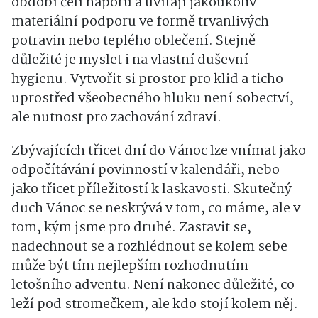
období čelí náporu a uvítají jakoukoliv
materiální podporu ve formě trvanlivých
potravin nebo teplého oblečení. Stejně
důležité je myslet i na vlastní duševní
hygienu. Vytvořit si prostor pro klid a ticho
uprostřed všeobecného hluku není sobectví,
ale nutnost pro zachování zdraví.
Zbývajících třicet dní do Vánoc lze vnímat jako
odpočítávání povinností v kalendáři, nebo
jako třicet příležitostí k laskavosti. Skutečný
duch Vánoc se neskrývá v tom, co máme, ale v
tom, kým jsme pro druhé. Zastavit se,
nadechnout se a rozhlédnout se kolem sebe
může být tím nejlepším rozhodnutím
letošního adventu. Není nakonec důležité, co
leží pod stromečkem, ale kdo stojí kolem něj.