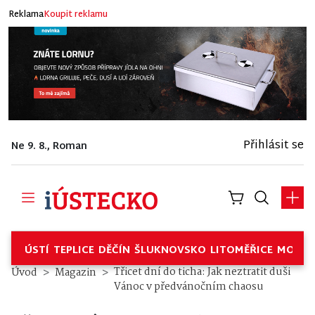
Reklama
Koupit reklamu
Přihlásit se
Ne 9. 8., Roman
ÚSTÍ
TEPLICE
DĚČÍN
ŠLUKNOVSKO
LITOMĚŘICE
MOSTE
Třicet dní do ticha: Jak neztratit duši
Úvod
Magazin
Vánoc v předvánočním chaosu