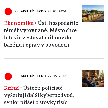
REDAKCE IÚSTECKO
28. 05. 2026
Ekonomika
•
Ústí hospodařilo
téměř vyrovnaně. Město chce
letos investovat miliony do
bazénu i oprav v obvodech
REDAKCE IÚSTECKO
27. 05. 2026
Krimi
•
Ústečtí policisté
vyšetřují další kyberpodvod,
senior přišel o stovky tisíc