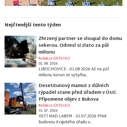
Nejčtenější tento týden
Zhrzený partner se vloupal do domu
sekerou. Odnesl si zlato za půl
milionu
Redakce iÚSTECKO
01. 08. 2026
LIBOCHOVICE - 01.08.2026 Až na půl
milionu korun se vyšplha...
Desetitunový mamut z důlních
rýpadel stane před úřadem v Ústí.
Připomene objev z Bukova
Redakce iÚSTECKO
31. 07. 2026
ÚSTÍ NAD LABEM - 31.07.2026 Před
budovou Krajského úřadu v...