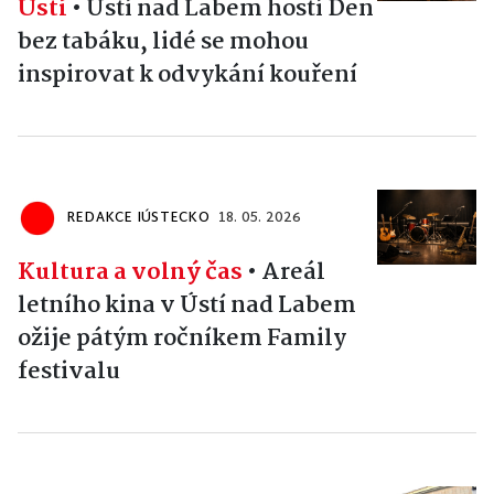
Ústí
•
Ústí nad Labem hostí Den
bez tabáku, lidé se mohou
inspirovat k odvykání kouření
REDAKCE IÚSTECKO
18. 05. 2026
Kultura a volný čas
•
Areál
letního kina v Ústí nad Labem
ožije pátým ročníkem Family
festivalu