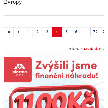
Evropy
«
‹
1
2
3
4
5
6
...
72
73
Reklama •
Koupit reklamu