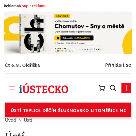
Reklama
Koupit reklamu
Přihlásit se
Čt 6. 8., Oldřiška
ÚSTÍ
TEPLICE
DĚČÍN
ŠLUKNOVSKO
LITOMĚŘICE
MOSTE
Úvod
Ústí