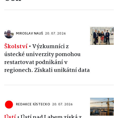
MIROSLAV NAUŠ
20. 07. 2026
Školství
•
Výzkumníci z
ústecké univerzity pomohou
restartovat podnikání v
regionech. Získali unikátní data
REDAKCE IÚSTECKO
20. 07. 2026
Ústí
•
Ústí nad Labem získá z