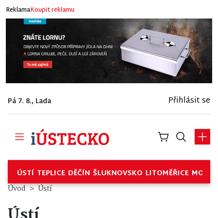
Reklama
Koupit reklamu
Přihlásit se
Pá 7. 8., Lada
ÚSTÍ
TEPLICE
DĚČÍN
ŠLUKNOVSKO
LITOMĚŘICE
MOSTE
Úvod
Ústí
Ústí