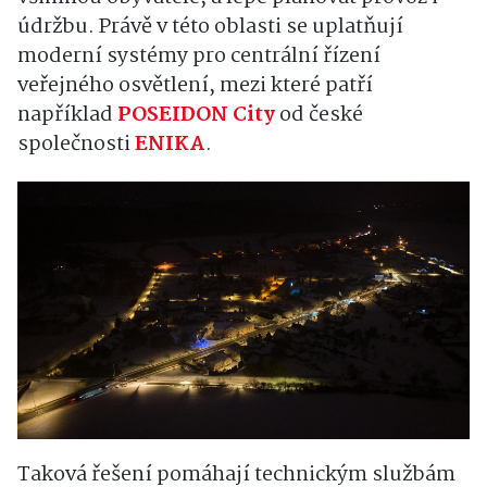
údržbu. Právě v této oblasti se uplatňují
moderní systémy pro centrální řízení
veřejného osvětlení, mezi které patří
například
POSEIDON City
od české
společnosti
ENIKA
.
Taková řešení pomáhají technickým službám