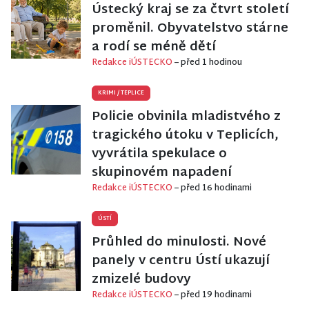
Ústecký kraj se za čtvrt století
proměnil. Obyvatelstvo stárne
a rodí se méně dětí
Redakce iÚSTECKO
– před 1 hodinou
KRIMI
/
TEPLICE
Policie obvinila mladistvého z
tragického útoku v Teplicích,
vyvrátila spekulace o
skupinovém napadení
Redakce iÚSTECKO
– před 16 hodinami
ÚSTÍ
Průhled do minulosti. Nové
panely v centru Ústí ukazují
zmizelé budovy
Redakce iÚSTECKO
– před 19 hodinami