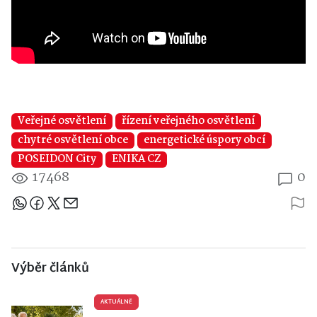
Veřejné osvětlení
řízení veřejného osvětlení
chytré osvětlení obce
energetické úspory obcí
POSEIDON City
ENIKA CZ
17468
0
Sdílejte článek
Výběr článků
AKTUÁLNĚ