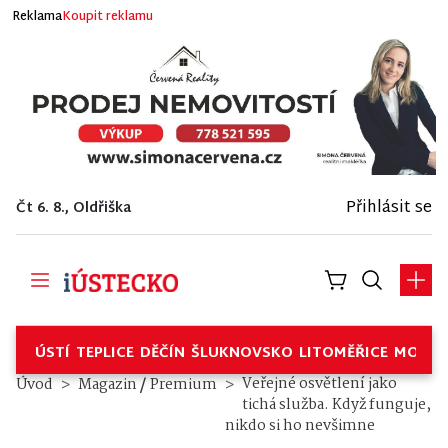
Reklama
Koupit reklamu
Přihlásit se
Čt 6. 8., Oldřiška
ÚSTÍ
TEPLICE
DĚČÍN
ŠLUKNOVSKO
LITOMĚŘICE
MOSTE
/
Veřejné osvětlení jako
Úvod
Magazin
Premium
tichá služba. Když funguje,
nikdo si ho nevšimne