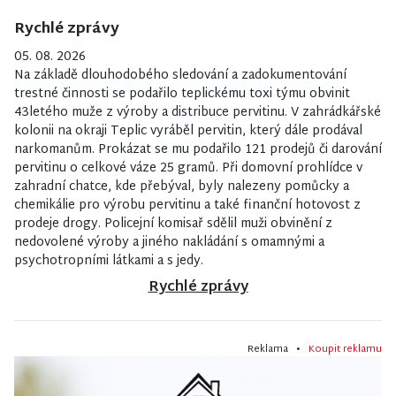
Rychlé zprávy
05. 08. 2026
Na základě dlouhodobého sledování a zadokumentování
trestné činnosti se podařilo teplickému toxi týmu obvinit
43letého muže z výroby a distribuce pervitinu. V zahrádkářské
kolonii na okraji Teplic vyráběl pervitin, který dále prodával
narkomanům. Prokázat se mu podařilo 121 prodejů či darování
pervitinu o celkové váze 25 gramů. Při domovní prohlídce v
zahradní chatce, kde přebýval, byly nalezeny pomůcky a
chemikálie pro výrobu pervitinu a také finanční hotovost z
prodeje drogy. Policejní komisař sdělil muži obvinění z
nedovolené výroby a jiného nakládání s omamnými a
psychotropními látkami a s jedy.
Rychlé zprávy
Reklama •
Koupit reklamu