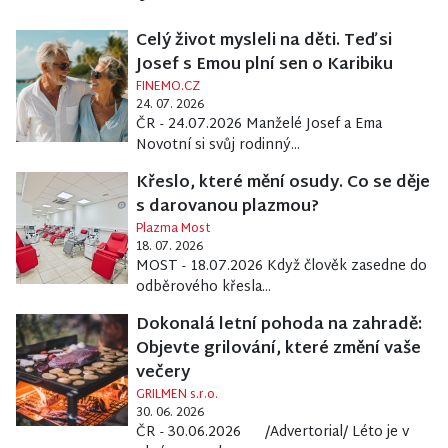
Celý život mysleli na děti. Teď si
Josef s Emou plní sen o Karibiku
FINEMO.CZ
24. 07. 2026
ČR - 24.07.2026 Manželé Josef a Ema
Novotní si svůj rodinný...
Křeslo, které mění osudy. Co se děje
s darovanou plazmou?
Plazma Most
18. 07. 2026
MOST - 18.07.2026 Když člověk zasedne do
odběrového křesla...
Dokonalá letní pohoda na zahradě:
Objevte grilování, které změní vaše
večery
GRILMEN s.r.o.
30. 06. 2026
ČR - 30.06.2026 /Advertorial/ Léto je v