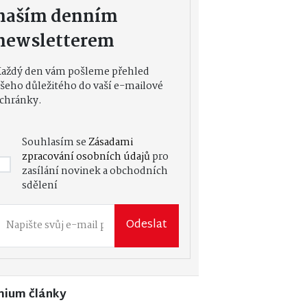
naším denním
newsletterem
Každý den vám pošleme přehled
šeho důležitého do vaší e-mailové
chránky.
Souhlasím se
Zásadami
zpracování osobních údajů
pro
zasílání novinek a obchodních
sdělení
Odeslat
mium články