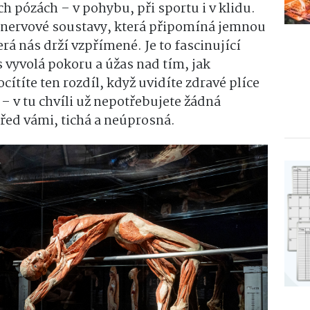
 pózách – v pohybu, při sportu i v klidu.
t nervové soustavy, která připomíná jemnou
erá nás drží vzpřímené. Je to fascinující
s vyvolá pokoru a úžas nad tím, jak
ítíte ten rozdíl, když uvidíte zdravé plíce
– v tu chvíli už nepotřebujete žádná
řed vámi, tichá a neúprosná.