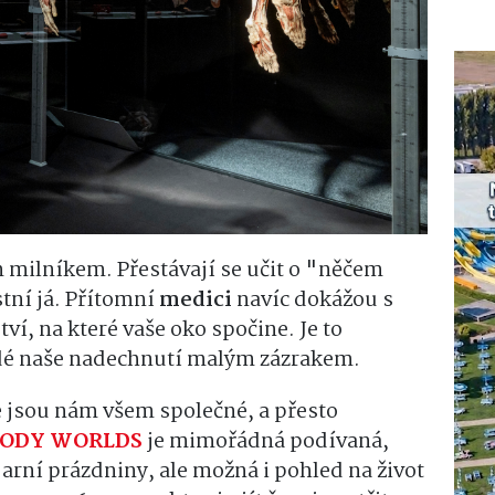
ím milníkem. Přestávají se učit o "něčem
stní já. Přítomní
medici
navíc dokážou s
ví, na které vaše oko spočine. Je to
aždé naše nadechnutí malým zázrakem.
é jsou nám všem společné, a přesto
ODY WORLDS
je mimořádná podívaná,
arní prázdniny, ale možná i pohled na život