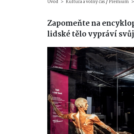
/
Úvod
Kultura a volný čas
Premium
Zapomeňte na encyklop
lidské tělo vypráví svůj