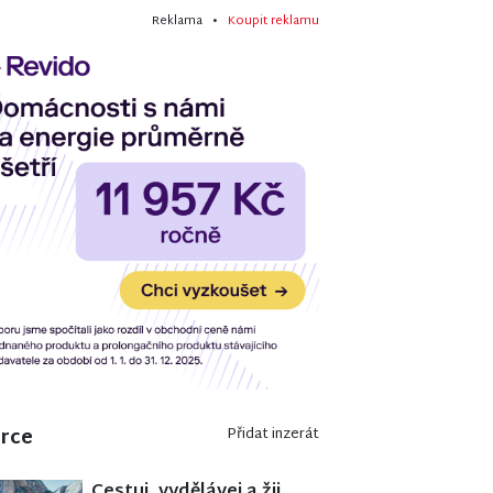
Reklama •
Koupit reklamu
erce
Přidat inzerát
Cestuj, vydělávej a žij