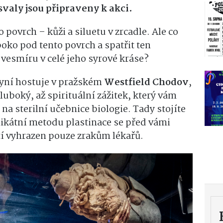
valy jsou připraveny k akci.
povrch – kůži a siluetu v zrcadle. Ale co
ko pod tento povrch a spatřit ten
esmíru v celé jeho syrové kráse?
nyní hostuje v pražském
Westfield Chodov
,
luboký, až spirituální zážitek, který vám
a sterilní učebnice biologie. Tady stojíte
unikátní metodu plastinace se před vámi
letí vyhrazen pouze zrakům lékařů.