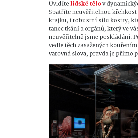
Uvidíte
lidské tělo
v dynamických
Spatříte neuvěřitelnou křehkos
krajku, i robustní sílu kostry, kt
tanec tkání a orgánů, který ve vá
neuvěřitelně jsme poskládáni. Poc
vedle těch zasažených kouřením 
varovná slova, pravda je přímo p