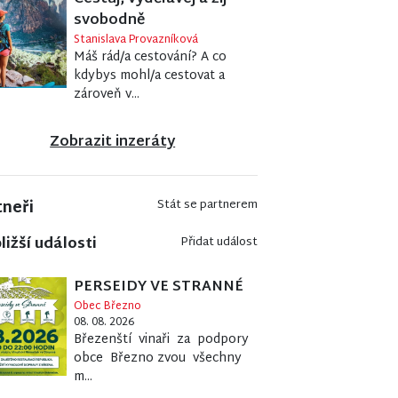
svobodně
Stanislava Provazníková
Máš rád/a cestování? A co
kdybys mohl/a cestovat a
zároveň v...
Zobrazit inzeráty
tneři
Stát se partnerem
ližší události
Přidat událost
PERSEIDY VE STRANNÉ
Obec Březno
08. 08. 2026
Březenští vinaři za podpory
obce Březno zvou všechny
m...