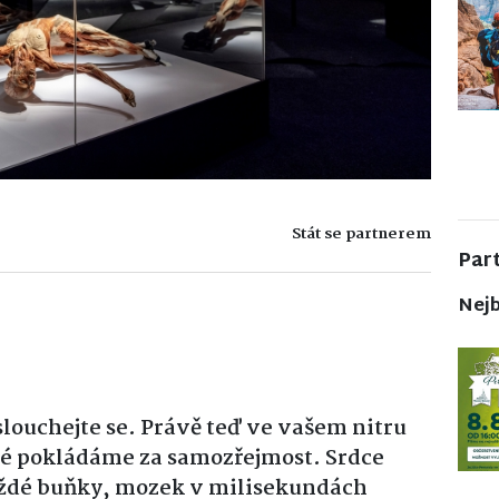
Stát se partnerem
Par
Nejb
louchejte se. Právě teď ve vašem nitru
ré pokládáme za samozřejmost. Srdce
ždé buňky, mozek v milisekundách