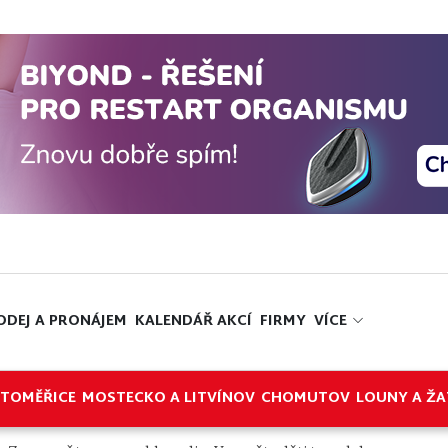
ODEJ A PRONÁJEM
KALENDÁŘ AKCÍ
FIRMY
VÍCE
ITOMĚŘICE
MOSTECKO A LITVÍNOV
CHOMUTOV
LOUNY A ŽA