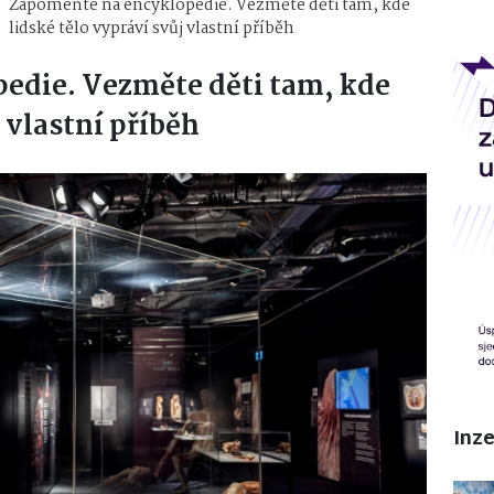
Zapomeňte na encyklopedie. Vezměte děti tam, kde
lidské tělo vypráví svůj vlastní příběh
edie. Vezměte děti tam, kde
 vlastní příběh
Inz