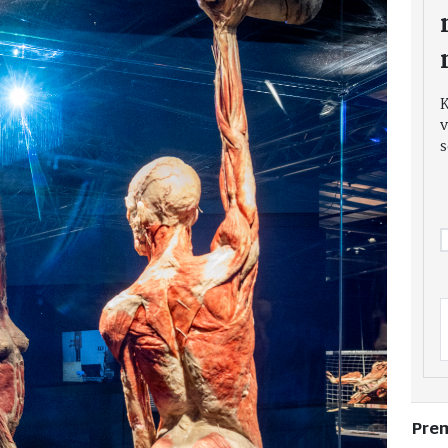
v
s
Pre