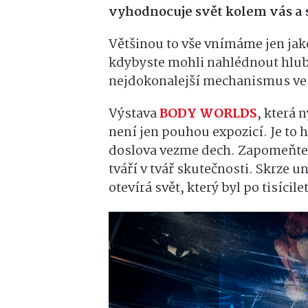
vyhodnocuje svět kolem vás a s
Většinou to vše vnímáme jen jako 
kdybyste mohli nahlédnout hlubo
nejdokonalejší mechanismus ve v
Výstava
BODY WORLDS
, která 
není jen pouhou expozicí. Je to h
doslova vezme dech. Zapomeňte n
tváří v tvář skutečnosti. Skrze 
otevírá svět, který byl po tisíci