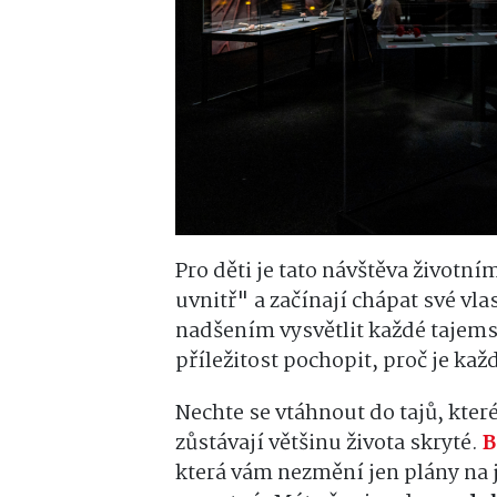
Pro děti je tato návštěva životn
uvnitř" a začínají chápat své vla
nadšením vysvětlit každé tajemst
příležitost pochopit, proč je k
Nechte se vtáhnout do tajů, kter
zůstávají většinu života skryté.
B
která vám nezmění jen plány na j