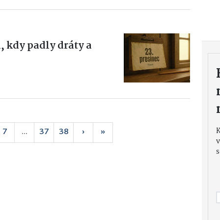
, kdy padly dráty a
7
...
37
38
›
»
v
s