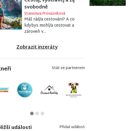
Cestuj, vydělávej a žij
svobodně
Stanislava Provazníková
Máš rád/a cestování? A co
kdybys mohl/a cestovat a
zároveň v...
Zobrazit inzeráty
tneři
Stát se partnerem
ližší události
Přidat událost