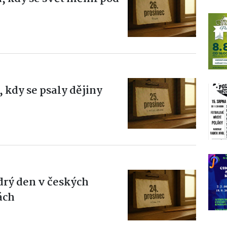
, kdy se psaly dějiny
ědrý den v českých
ách