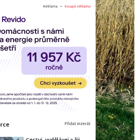
Reklama •
Koupit reklamu
erce
Přidat inzerát