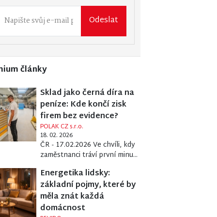
Odeslat
mium články
Sklad jako černá díra na
peníze: Kde končí zisk
firem bez evidence?
POLAK CZ s.r.o.
18. 02. 2026
ČR - 17.02.2026 Ve chvíli, kdy
zaměstnanci tráví první minu...
Energetika lidsky:
základní pojmy, které by
měla znát každá
domácnost