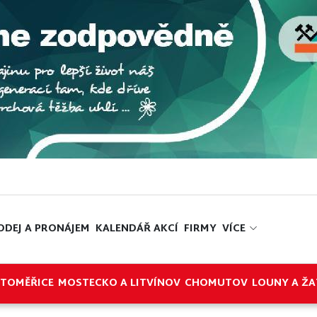
ODEJ A PRONÁJEM
KALENDÁŘ AKCÍ
FIRMY
VÍCE
ITOMĚŘICE
MOSTECKO A LITVÍNOV
CHOMUTOV
LOUNY A ŽA