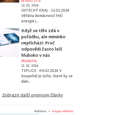
REVIDO, s.r.o.
12. 02. 2026
ÚSTECKÝ KRAJ - 12.02.2026
Většina domácností řeší
energie j...
Když se tělo zdá v
pořádku, ale miminko
nepřichází: Proč
odpovědi často leží
hluboko v nás
PRONATAL
11. 02. 2026
TEPLICE - 04.02.2026 V
koupelně je ticho, které by se
dalo...
Zobrazit další premium články
Reklama •
Koupit reklamu