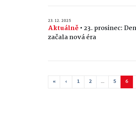
23. 12. 2025
Aktuálně
•
23. prosinec: Den
začala nová éra
«
‹
1
2
...
5
6