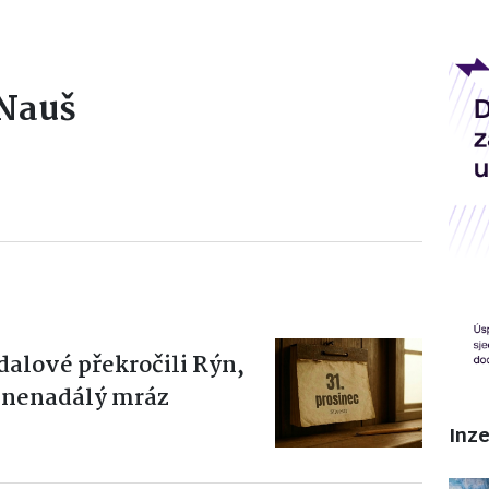
 Nauš
dalové překročili Rýn,
el nenadálý mráz
Inz