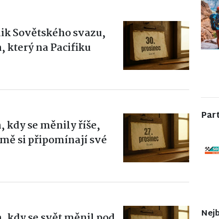
nik Sovětského svazu,
 který na Pacifiku
Par
, kdy se měnily říše,
emě si připomínají své
Nejb
n, kdy se svět měnil pod