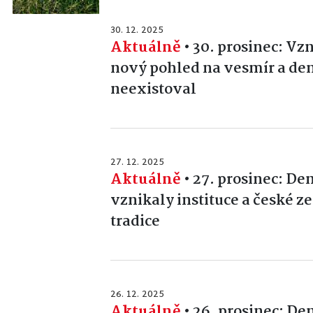
30. 12. 2025
Aktuálně
•
30. prosinec: Vz
nový pohled na vesmír a den,
neexistoval
27. 12. 2025
Aktuálně
•
27. prosinec: Den
vznikaly instituce a české z
tradice
26. 12. 2025
Aktuálně
•
26. prosinec: De