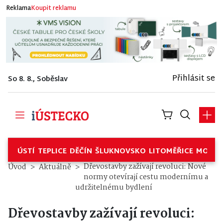
Reklama
Koupit reklamu
Přihlásit se
So 8. 8., Soběslav
ÚSTÍ
TEPLICE
DĚČÍN
ŠLUKNOVSKO
LITOMĚŘICE
MOSTE
Dřevostavby zažívají revoluci: Nové
Úvod
Aktuálně
normy otevírají cestu modernímu a
udržitelnému bydlení
Dřevostavby zažívají revoluci: