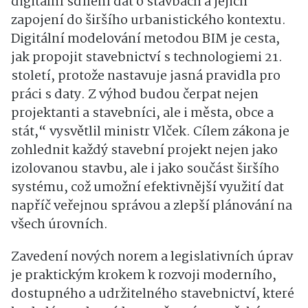
digitální sdílení dat o stavbách a jejich
zapojení do širšího urbanistického kontextu.
Digitální modelování metodou BIM je cesta,
jak propojit stavebnictví s technologiemi 21.
století, protože nastavuje jasná pravidla pro
práci s daty. Z výhod budou čerpat nejen
projektanti a stavebníci, ale i města, obce a
stát,“ vysvětlil ministr Vlček. Cílem zákona je
zohlednit každý stavební projekt nejen jako
izolovanou stavbu, ale i jako součást širšího
systému, což umožní efektivnější využití dat
napříč veřejnou správou a zlepší plánování na
všech úrovních.
Zavedení nových norem a legislativních úprav
je praktickým krokem k rozvoji moderního,
dostupného a udržitelného stavebnictví, které