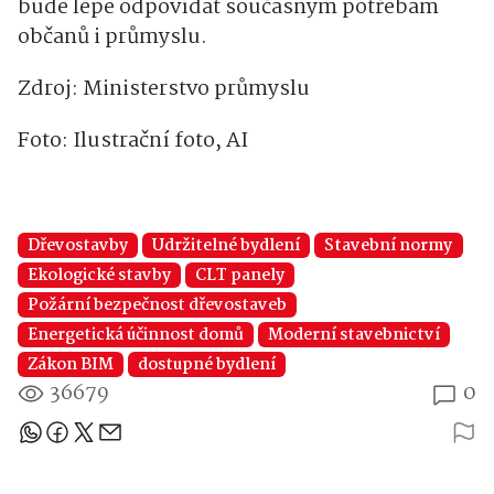
bude lépe odpovídat současným potřebám
občanů i průmyslu.
Zdroj: Ministerstvo průmyslu
Foto: Ilustrační foto, AI
Dřevostavby
Udržitelné bydlení
Stavební normy
Ekologické stavby
CLT panely
Požární bezpečnost dřevostaveb
Energetická účinnost domů
Moderní stavebnictví
Zákon BIM
dostupné bydlení
36679
0
Sdílejte článek