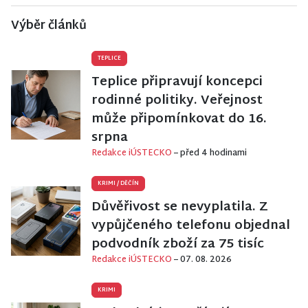
Výběr článků
TEPLICE
Teplice připravují koncepci
rodinné politiky. Veřejnost
může připomínkovat do 16.
srpna
Redakce iÚSTECKO
– před 4 hodinami
KRIMI
/
DĚČÍN
Důvěřivost se nevyplatila. Z
vypůjčeného telefonu objednal
podvodník zboží za 75 tisíc
Redakce iÚSTECKO
– 07. 08. 2026
KRIMI