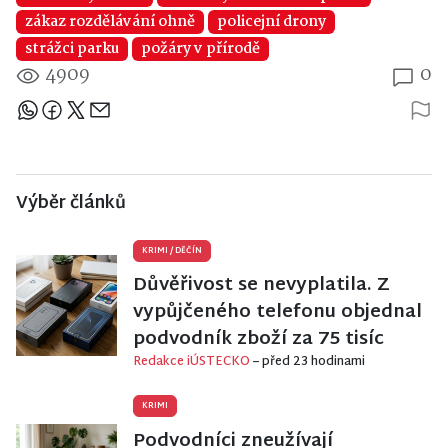
zákaz rozdělávání ohně
policejní drony
strážci parku
požáry v přírodě
4909
0
Sdílejte článek
Výběr článků
KRIMI
/
DĚČÍN
Důvěřivost se nevyplatila. Z
vypůjčeného telefonu objednal
podvodník zboží za 75 tisíc
Redakce iÚSTECKO
– před 23 hodinami
KRIMI
Podvodníci zneužívají