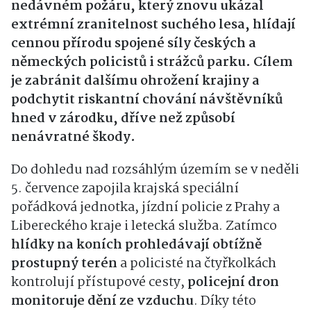
nedávném požáru, který znovu ukázal
extrémní zranitelnost suchého lesa, hlídají
cennou přírodu spojené síly českých a
německých policistů i strážců parku. Cílem
je zabránit dalšímu ohrožení krajiny a
podchytit riskantní chování návštěvníků
hned v zárodku, dříve než způsobí
nenávratné škody.
Do dohledu nad rozsáhlým územím se v neděli
5. července zapojila krajská speciální
pořádková jednotka, jízdní policie z Prahy a
Libereckého kraje i letecká služba. Zatímco
hlídky na koních prohledávají obtížně
prostupný terén
a policisté na čtyřkolkách
kontrolují přístupové cesty,
policejní dron
monitoruje dění ze vzduchu
. Díky této