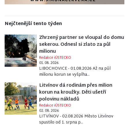
Nejčtenější tento týden
Zhrzený partner se vloupal do domu
sekerou. Odnesl si zlato za půl
milionu
Redakce iÚSTECKO
01. 08. 2026
LIBOCHOVICE - 01.08.2026 Až na půl
milionu korun se vyšplha...
Litvínov dá rodinám přes milion
korun na kroužky. Děti ušetří
polovinu nákladů
Redakce iÚSTECKO
02. 08. 2026
LITVÍNOV - 02.08.2026 Město Litvínov
spustilo od 1. srpna p...