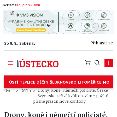
Reklama
Koupit reklamu
Přihlásit se
So 8. 8., Soběslav
ÚSTÍ
TEPLICE
DĚČÍN
ŠLUKNOVSKO
LITOMĚŘICE
MOSTE
Drony, koně i němečtí policisté. České
Úvod
Děčín
Švýcarsko zažívá kvůli obavám z požárů
přísné prázdninové kontroly
Drony, koně i němečtí policisté.