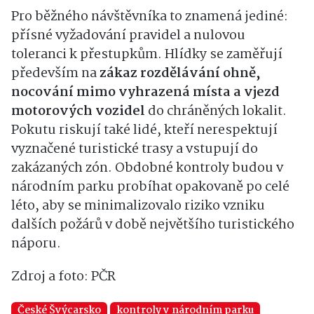
Pro běžného návštěvníka to znamená jediné:
přísné vyžadování pravidel a nulovou
toleranci k přestupkům. Hlídky se zaměřují
především na
zákaz rozdělávání ohně,
nocování mimo vyhrazená místa a vjezd
motorových vozidel
do chráněných lokalit.
Pokutu riskují také lidé, kteří nerespektují
vyznačené turistické trasy a vstupují do
zakázaných zón. Obdobné kontroly budou v
národním parku probíhat opakovaně po celé
léto, aby se minimalizovalo riziko vzniku
dalších požárů v době největšího turistického
náporu.
Zdroj a foto: PČR
České Švýcarsko
kontroly v národním parku