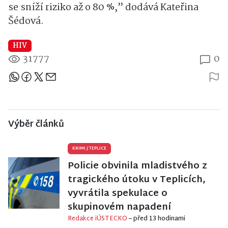
se sníží riziko až o 80 %,” dodává Kateřina
Šédová.
HIV
31777
0
Sdílejte článek
Výběr článků
KRIMI
/
TEPLICE
Policie obvinila mladistvého z
tragického útoku v Teplicích,
vyvrátila spekulace o
skupinovém napadení
Redakce iÚSTECKO
– před 13 hodinami