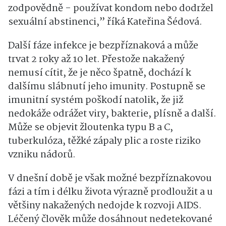
zodpovědně - používat kondom nebo dodržel
sexuální abstinenci,” říká Kateřina Šédová.
Další fáze infekce je bezpříznaková a může
trvat 2 roky až 10 let. Přestože nakažený
nemusí cítit, že je něco špatně, dochází k
dalšímu slábnutí jeho imunity. Postupně se
imunitní systém poškodí natolik, že již
nedokáže odrážet viry, bakterie, plísně a další.
Může se objevit žloutenka typu B a C,
tuberkulóza, těžké zápaly plic a roste riziko
vzniku nádorů.
V dnešní době je však možné bezpříznakovou
fázi a tím i délku života výrazně prodloužit a u
většiny nakažených nedojde k rozvoji AIDS.
Léčený člověk může dosáhnout nedetekované