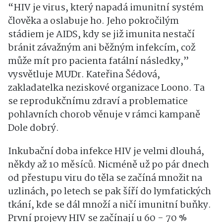
“HIV je virus, který napadá imunitní systém
člověka a oslabuje ho. Jeho pokročilým
stádiem je AIDS, kdy se již imunita nestačí
bránit závažným ani běžným infekcím, což
může mít pro pacienta fatální následky,”
vysvětluje MUDr. Kateřina Šédová,
zakladatelka neziskové organizace Loono. Ta
se reprodukčnímu zdraví a problematice
pohlavních chorob věnuje v rámci kampaně
Dole dobrý.
Inkubační doba infekce HIV je velmi dlouhá,
někdy až 10 měsíců. Nicméně už po pár dnech
od přestupu viru do těla se začíná množit na
uzlinách, po letech se pak šíří do lymfatických
tkání, kde se dál množí a ničí imunitní buňky.
První projevy HIV se začínají u 60 - 70 %