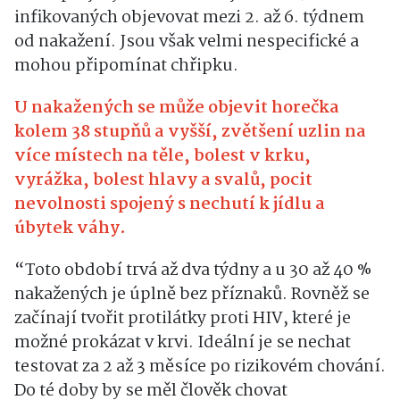
infikovaných objevovat mezi 2. až 6. týdnem
od nakažení. Jsou však velmi nespecifické a
mohou připomínat chřipku.
U nakažených se může objevit horečka
kolem 38 stupňů a vyšší, zvětšení uzlin na
více místech na těle, bolest v krku,
vyrážka, bolest hlavy a svalů, pocit
nevolnosti spojený s nechutí k jídlu a
úbytek váhy.
“Toto období trvá až dva týdny a u 30 až 40 %
nakažených je úplně bez příznaků. Rovněž se
začínají tvořit protilátky proti HIV, které je
možné prokázat v krvi. Ideální je se nechat
testovat za 2 až 3 měsíce po rizikovém chování.
Do té doby by se měl člověk chovat