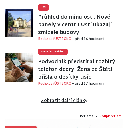
ÚSTÍ
Průhled do minulosti. Nové
panely v centru Ústí ukazují
zmizelé budovy
Redakce iÚSTECKO
– před 16 hodinami
KRIMI
/
LITOMĚŘICE
Podvodník předstíral rozbitý
telefon dcery. Žena ze Štětí
přišla o desítky tisíc
Redakce iÚSTECKO
– před 17 hodinami
Zobrazit další články
Reklama •
Koupit reklamu