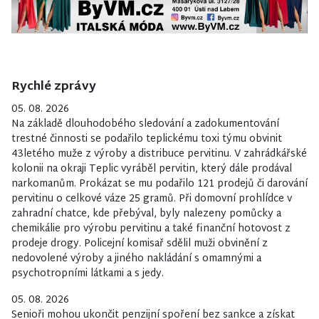
Rychlé zprávy
05. 08. 2026
Na základě dlouhodobého sledování a zadokumentování
trestné činnosti se podařilo teplickému toxi týmu obvinit
43letého muže z výroby a distribuce pervitinu. V zahrádkářské
kolonii na okraji Teplic vyráběl pervitin, který dále prodával
narkomanům. Prokázat se mu podařilo 121 prodejů či darování
pervitinu o celkové váze 25 gramů. Při domovní prohlídce v
zahradní chatce, kde přebýval, byly nalezeny pomůcky a
chemikálie pro výrobu pervitinu a také finanční hotovost z
prodeje drogy. Policejní komisař sdělil muži obvinění z
nedovolené výroby a jiného nakládání s omamnými a
psychotropními látkami a s jedy.
05. 08. 2026
Senioři mohou ukončit penzijní spoření bez sankce a získat