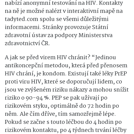
nabízí anonymní testování na HIV. Kontakty
na ně je možné nalézt v interaktivní mapě na
tadyted.com spolu se všemi důležitými
informacemi. Stránky provozuje Státní
zdravotní ústav za podpory Ministerstva
zdravotnictví ČR.
A jak se před virem HIV chránit? “Jedinou
antikoncepční metodou, která před přenosem
HIV chrání, je kondom. Existují také léky PrEP
proti viru HIV, které se doporučují lidem, co
jsou ve zvýšeném riziku nákazy a mohou snížit
riziko o 90-94 %. PEP se pak užívají po
rizikovém styku, optimálně do 72 hodin po
něm. Ale čím dříve, tím samozřejmě lépe.
Pokud se začne s touto léčbou do 4 hodin po
rizikovém kontaktu, po 4 týdnech trvání léčby