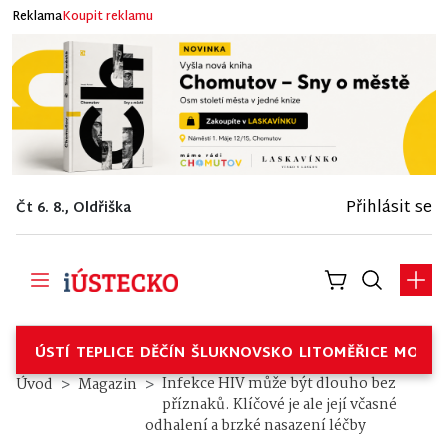
Reklama
Koupit reklamu
Přihlásit se
Čt 6. 8., Oldřiška
ÚSTÍ
TEPLICE
DĚČÍN
ŠLUKNOVSKO
LITOMĚŘICE
MOSTE
Infekce HIV může být dlouho bez
Úvod
Magazin
příznaků. Klíčové je ale její včasné
odhalení a brzké nasazení léčby