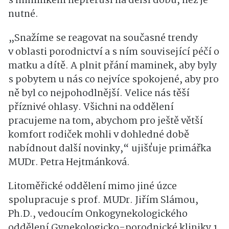
s miminkem nepřeruší na delší dobu, než je
nutné.
„Snažíme se reagovat na současné trendy
v oblasti porodnictví a s ním související péčí o
matku a dítě. A plnit přání maminek, aby byly
s pobytem u nás co nejvíce spokojené, aby pro
ně byl co nejpohodlnější. Velice nás těší
příznivé ohlasy. Všichni na oddělení
pracujeme na tom, abychom pro ještě větší
komfort rodiček mohli v dohledné době
nabídnout další novinky,“ ujišťuje primářka
MUDr. Petra Hejtmánková.
Litoměřické oddělení mimo jiné úzce
spolupracuje s prof. MUDr. Jiřím Slámou,
Ph.D., vedoucím Onkogynekologického
oddělení Gynekologicko-porodnické kliniky 1.