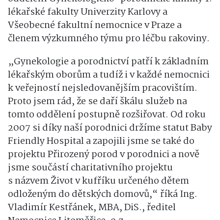
lékařské fakulty Univerzity Karlovy a
Všeobecné fakultní nemocnice v Praze a
členem výzkumného týmu pro léčbu rakoviny.
„Gynekologie a porodnictví patří k základním
lékařským oborům a tudíž i v každé nemocnici
k veřejností nejsledovanějším pracovištím.
Proto jsem rád, že se daří škálu služeb na
tomto oddělení postupně rozšiřovat. Od roku
2007 si díky naší porodnici držíme statut Baby
Friendly Hospital a zapojili jsme se také do
projektu Přirozený porod v porodnici a nově
jsme součástí charitativního projektu
s názvem Život v kufříku určeného dětem
odloženým do dětských domovů,“ říká Ing.
Vladimír Kestřánek, MBA, DiS., ředitel