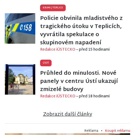
KRIMI
/
TEPLICE
Policie obvinila mladistvého z
tragického útoku v Teplicích,
vyvrátila spekulace o
skupinovém napadení
Redakce iÚSTECKO
– před 15 hodinami
ÚSTÍ
Průhled do minulosti. Nové
panely v centru Ústí ukazují
zmizelé budovy
Redakce iÚSTECKO
– před 18 hodinami
Zobrazit další články
Reklama •
Koupit reklamu