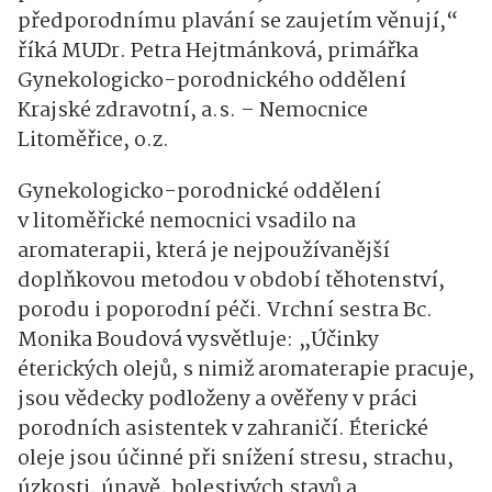
předporodnímu plavání se zaujetím věnují,“
říká MUDr. Petra Hejtmánková, primářka
Gynekologicko-porodnického oddělení
Krajské zdravotní, a.s. – Nemocnice
Litoměřice, o.z.
Gynekologicko-porodnické oddělení
v litoměřické nemocnici vsadilo na
aromaterapii, která je nejpoužívanější
doplňkovou metodou v období těhotenství,
porodu i poporodní péči. Vrchní sestra Bc.
Monika Boudová vysvětluje: „Účinky
éterických olejů, s nimiž aromaterapie pracuje,
jsou vědecky podloženy a ověřeny v práci
porodních asistentek v zahraničí. Éterické
oleje jsou účinné při snížení stresu, strachu,
úzkosti, únavě, bolestivých stavů a