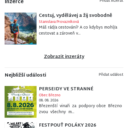
Inzerce
Přidat inzerát
Cestuj, vydělávej a žij svobodně
Stanislava Provazníková
Máš rád/a cestování? A co kdybys mohl/a
cestovat a zároveň v...
Zobrazit inzeráty
Nejbližší události
Přidat událost
PERSEIDY VE STRANNÉ
Obec Březno
08. 08. 2026
Březenští vinaři za podpory obce Březno
zvou všechny m...
FESTPOUŤ POLÁKY 2026