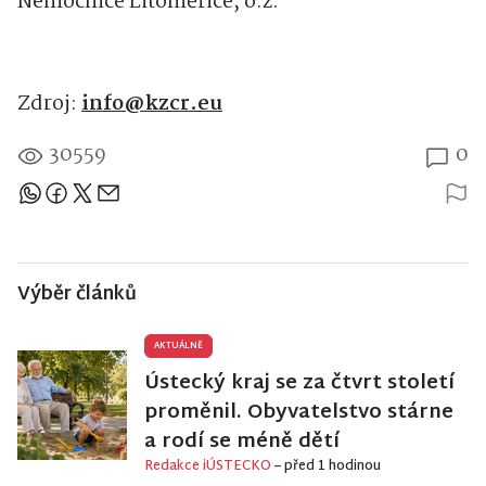
Nemocnice Litoměřice, o.z.
Zdroj:
info@kzcr.eu
30559
0
Sdílejte článek
Výběr článků
AKTUÁLNĚ
Ústecký kraj se za čtvrt století
proměnil. Obyvatelstvo stárne
a rodí se méně dětí
Redakce iÚSTECKO
– před 1 hodinou