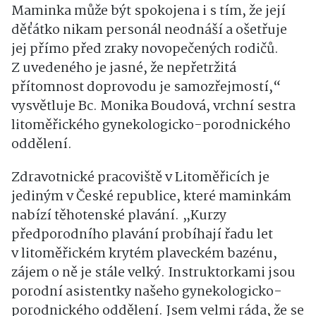
Maminka může být spokojena i s tím, že její
děťátko nikam personál neodnáší a ošetřuje
jej přímo před zraky novopečených rodičů.
Z uvedeného je jasné, že nepřetržitá
přítomnost doprovodu je samozřejmostí,“
vysvětluje Bc. Monika Boudová, vrchní sestra
litoměřického gynekologicko-porodnického
oddělení.
Zdravotnické pracoviště v Litoměřicích je
jediným v České republice, které maminkám
nabízí těhotenské plavání. „Kurzy
předporodního plavání probíhají řadu let
v litoměřickém krytém plaveckém bazénu,
zájem o ně je stále velký. Instruktorkami jsou
porodní asistentky našeho gynekologicko-
porodnického oddělení. Jsem velmi ráda, že se