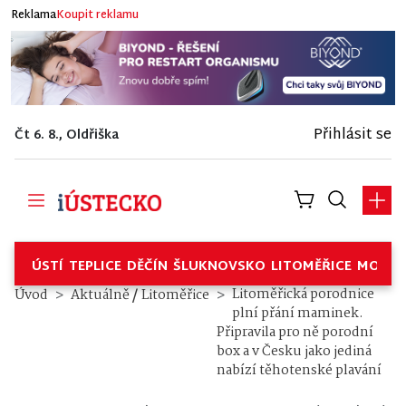
Reklama
Koupit reklamu
Přihlásit se
Čt 6. 8., Oldřiška
ÚSTÍ
TEPLICE
DĚČÍN
ŠLUKNOVSKO
LITOMĚŘICE
MOSTE
/
Litoměřická porodnice
Úvod
Aktuálně
Litoměřice
plní přání maminek.
Připravila pro ně porodní
box a v Česku jako jediná
nabízí těhotenské plavání