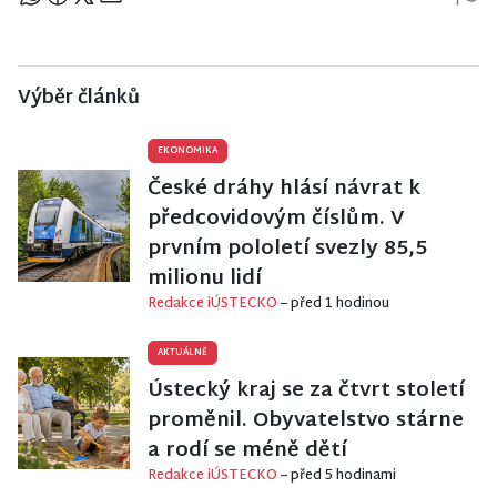
Sdílejte článek
Výběr článků
EKONOMIKA
České dráhy hlásí návrat k
předcovidovým číslům. V
prvním pololetí svezly 85,5
milionu lidí
Redakce iÚSTECKO
– před 1 hodinou
AKTUÁLNĚ
Ústecký kraj se za čtvrt století
proměnil. Obyvatelstvo stárne
a rodí se méně dětí
Redakce iÚSTECKO
– před 5 hodinami