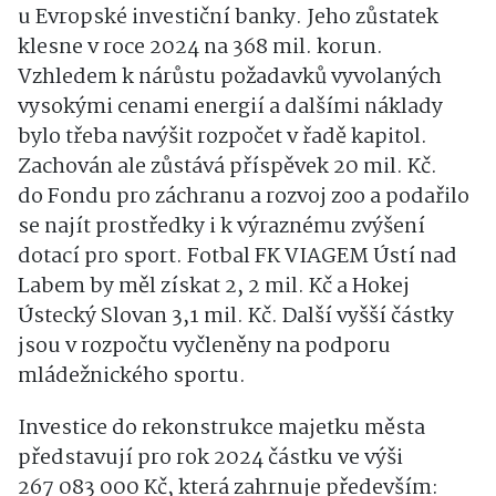
u Evropské investiční banky. Jeho zůstatek
klesne v roce 2024 na 368 mil. korun.
Vzhledem k nárůstu požadavků vyvolaných
vysokými cenami energií a dalšími náklady
bylo třeba navýšit rozpočet v řadě kapitol.
Zachován ale zůstává příspěvek 20 mil. Kč.
do Fondu pro záchranu a rozvoj zoo a podařilo
se najít prostředky i k výraznému zvýšení
dotací pro sport. Fotbal FK VIAGEM Ústí nad
Labem by měl získat 2, 2 mil. Kč a Hokej
Ústecký Slovan 3,1 mil. Kč. Další vyšší částky
jsou v rozpočtu vyčleněny na podporu
mládežnického sportu.
Investice do rekonstrukce majetku města
představují pro rok 2024 částku ve výši
267 083 000 Kč, která zahrnuje především: