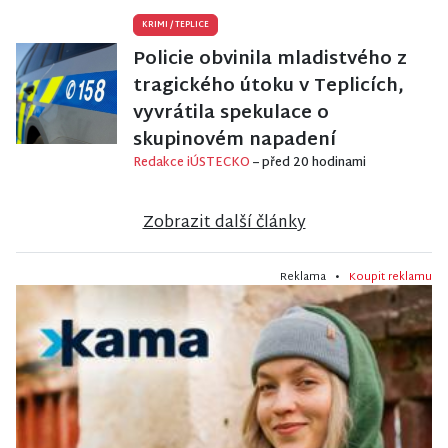
KRIMI
/
TEPLICE
Policie obvinila mladistvého z
tragického útoku v Teplicích,
vyvrátila spekulace o
skupinovém napadení
Redakce iÚSTECKO
– před 20 hodinami
Zobrazit další články
Reklama •
Koupit reklamu