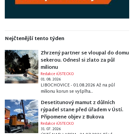
Nejčtenější tento týden
Zhrzený partner se vloupal do domu
sekerou. Odnesl si zlato za půl
milionu
Redakce iÚSTECKO
01. 08. 2026
LIBOCHOVICE - 01.08.2026 Až na půl
milionu korun se vyšplha...
Desetitunový mamut z důlních
rýpadel stane před úřadem v Ústí.
Připomene objev z Bukova
Redakce iÚSTECKO
31. 07. 2026