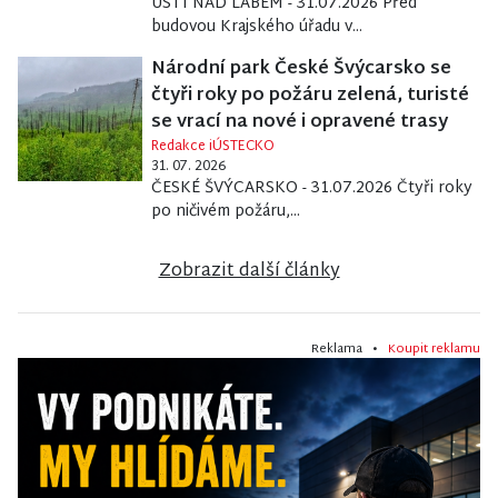
ÚSTÍ NAD LABEM - 31.07.2026 Před
budovou Krajského úřadu v...
Národní park České Švýcarsko se
čtyři roky po požáru zelená, turisté
se vrací na nové i opravené trasy
Redakce iÚSTECKO
31. 07. 2026
ČESKÉ ŠVÝCARSKO - 31.07.2026 Čtyři roky
po ničivém požáru,...
Zobrazit další články
Reklama •
Koupit reklamu