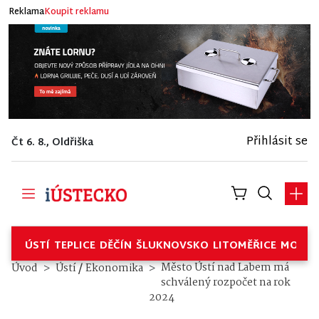
Reklama
Koupit reklamu
Přihlásit se
Čt 6. 8., Oldřiška
ÚSTÍ
TEPLICE
DĚČÍN
ŠLUKNOVSKO
LITOMĚŘICE
MOSTE
/
Město Ústí nad Labem má
Úvod
Ústí
Ekonomika
schválený rozpočet na rok
2024