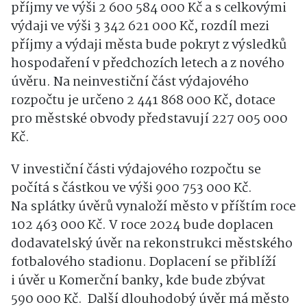
příjmy ve výši 2 600 584 000 Kč a s celkovými
výdaji ve výši 3 342 621 000 Kč, rozdíl mezi
příjmy a výdaji města bude pokryt z výsledků
hospodaření v předchozích letech a z nového
úvěru. Na neinvestiční část výdajového
rozpočtu je určeno 2 441 868 000 Kč, dotace
pro městské obvody představují 227 005 000
Kč.
V investiční části výdajového rozpočtu se
počítá s částkou ve výši 900 753 000 Kč.
Na splátky úvěrů vynaloží město v příštím roce
102 463 000 Kč. V roce 2024 bude doplacen
dodavatelský úvěr na rekonstrukci městského
fotbalového stadionu. Doplacení se přiblíží
i úvěr u Komerční banky, kde bude zbývat
590 000 Kč. Další dlouhodobý úvěr má město