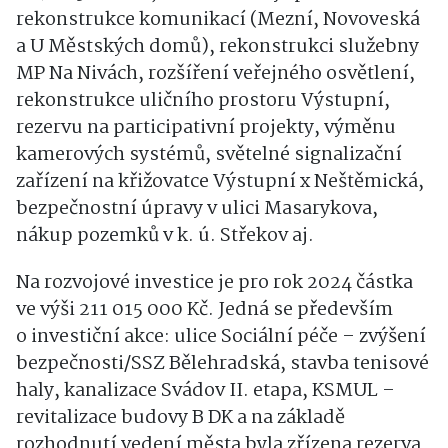
rekonstrukce komunikací (Mezní, Novoveská
a U Městských domů), rekonstrukci služebny
MP Na Nivách, rozšíření veřejného osvětlení,
rekonstrukce uličního prostoru Výstupní,
rezervu na participativní projekty, výměnu
kamerových systémů, světelné signalizační
zařízení na křižovatce Výstupní x Neštěmická,
bezpečnostní úpravy v ulici Masarykova,
nákup pozemků v k. ú. Střekov aj.
Na rozvojové investice je pro rok 2024 částka
ve výši 211 015 000 Kč. Jedná se především
o investiční akce: ulice Sociální péče – zvýšení
bezpečnosti/SSZ Bělehradská, stavba tenisové
haly, kanalizace Svádov II. etapa, KSMUL –
revitalizace budovy B DK a na základě
rozhodnutí vedení města byla zřízena rezerva