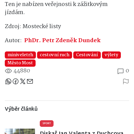
Ten je nabízen veřejnosti k zážitkovým
jízdám.
Zdroj: Mostecké listy
Autor:
PhDr. Petr Zdeněk Dundek
miniveletrh
cestovní ruch
Cestování
výlety
Město Most
44880
0
Sdílejte článek
Výběr článků
SPORT
Diskař Jan Valenta z Duchcova