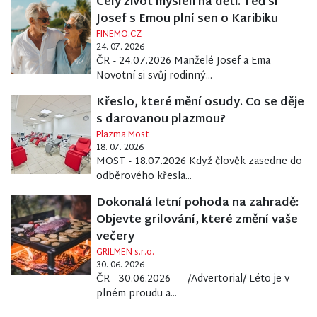
Celý život mysleli na děti. Teď si
Josef s Emou plní sen o Karibiku
FINEMO.CZ
24. 07. 2026
ČR - 24.07.2026 Manželé Josef a Ema
Novotní si svůj rodinný...
Křeslo, které mění osudy. Co se děje
s darovanou plazmou?
Plazma Most
18. 07. 2026
MOST - 18.07.2026 Když člověk zasedne do
odběrového křesla...
Dokonalá letní pohoda na zahradě:
Objevte grilování, které změní vaše
večery
GRILMEN s.r.o.
30. 06. 2026
ČR - 30.06.2026 /Advertorial/ Léto je v
plném proudu a...