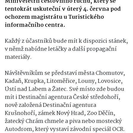
Miniveletrh cestovního ruchu, který se
tentokrát uskuteční v úterý 4. června pod
ochozem magistrátu u Turistického
informačního centra.
Každý z účastníků bude mít k dispozici stánek,
v němž nabídne letáčky a další propagační
materiály.
Návštěvníkům se představí města Chomutov,
Kadaň, Krupka, Litoměřice, Louny, Lovosice,
Ústí nad Labem a Žatec. Své místo zde budou
mít i Destinační agentura České středohoří,
nově založená Destinační agentura
Krušnohoří, zámek Nový Hrad, Zoo Děčín,
žatecký Chrám chmele a piva nebo mostecký
Autodrom, který vystaví závodní speciál OCR.