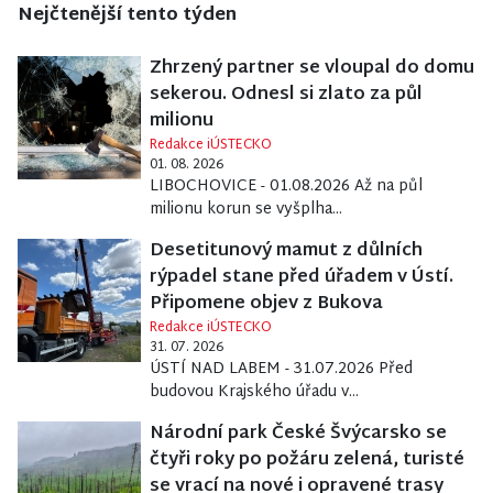
Nejčtenější tento týden
Zhrzený partner se vloupal do domu
sekerou. Odnesl si zlato za půl
milionu
Redakce iÚSTECKO
01. 08. 2026
LIBOCHOVICE - 01.08.2026 Až na půl
milionu korun se vyšplha...
Desetitunový mamut z důlních
rýpadel stane před úřadem v Ústí.
Připomene objev z Bukova
Redakce iÚSTECKO
31. 07. 2026
ÚSTÍ NAD LABEM - 31.07.2026 Před
budovou Krajského úřadu v...
Národní park České Švýcarsko se
čtyři roky po požáru zelená, turisté
se vrací na nové i opravené trasy