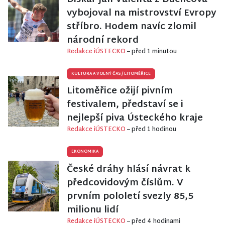
vybojoval na mistrovství Evropy
stříbro. Hodem navíc zlomil
národní rekord
Redakce iÚSTECKO
– před 1 minutou
KULTURA A VOLNÝ ČAS
/
LITOMĚŘICE
Litoměřice ožijí pivním
festivalem, představí se i
nejlepší piva Ústeckého kraje
Redakce iÚSTECKO
– před 1 hodinou
EKONOMIKA
České dráhy hlásí návrat k
předcovidovým číslům. V
prvním pololetí svezly 85,5
milionu lidí
Redakce iÚSTECKO
– před 4 hodinami