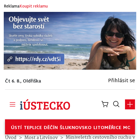
Reklama
Koupit reklamu
Přihlásit se
Čt 6. 8., Oldřiška
ÚSTÍ
TEPLICE
DĚČÍN
ŠLUKNOVSKO
LITOMĚŘICE
MOSTE
Miniveletrh cestovního ruchu v
Úvod
Most a Litvínov