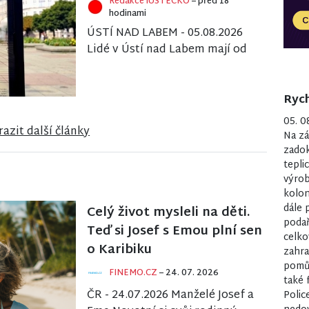
Redakce iÚSTECKO
– před 18
hodinami
ÚSTÍ NAD LABEM - 05.08.2026
Lidé v Ústí nad Labem mají od
srpna novou možnost, jak si
přímo v ulicích města vizuálně
porovnat sou...
Rych
05. 0
azit další články
Na zá
zadok
tepli
výrob
kolon
dále 
Celý život mysleli na děti.
podař
Teď si Josef s Emou plní sen
celko
o Karibiku
zahra
pomůc
FINEMO.CZ
– 24. 07. 2026
také 
ČR - 24.07.2026 Manželé Josef a
Polic