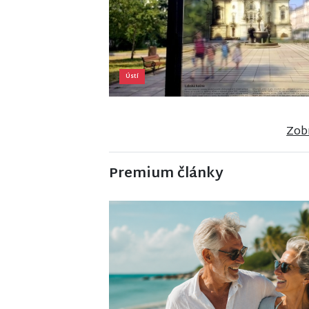
Ústí
Zobr
Premium články