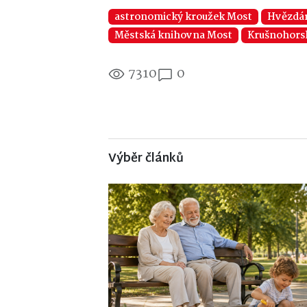
astronomický kroužek Most
Hvězdá
Městská knihovna Most
Krušnohors
7310
0
Výběr článků