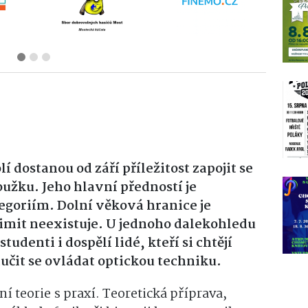
í dostanou od září příležitost zapojit se
žku. Jeho hlavní předností je
goriím. Dolní věková hranice je
limit neexistuje. U jednoho dalekohledu
tudenti i dospělí lidé, kteří si chtějí
aučit se ovládat optickou techniku.
 teorie s praxí. Teoretická příprava,