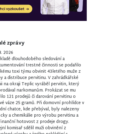
lé zprávy
8. 2026
kladě dlouhodobého sledování a
umentování trestné činnosti se podařilo
ckému toxi týmu obvinit 43letého muže z
y a distribuce pervitinu. V zahrádkářské
ii na okraji Teplic vyráběl pervitin, který
prodával narkomanům. Prokázat se mu
ilo 121 prodejů či darování pervitinu o
vé váze 25 gramů. Při domovní prohlídce v
dní chatce, kde přebýval, byly nalezeny
ky a chemikálie pro výrobu pervitinu a
finanční hotovost z prodeje drogy.
ejní komisař sdělil muži obvinění z