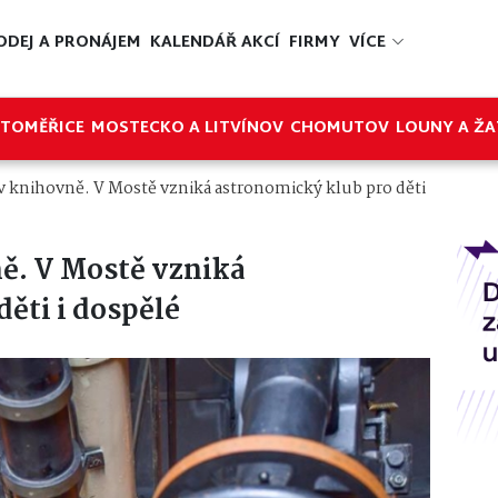
ODEJ A PRONÁJEM
KALENDÁŘ AKCÍ
FIRMY
VÍCE
ITOMĚŘICE
MOSTECKO A LITVÍNOV
CHOMUTOV
LOUNY A ŽA
v knihovně. V Mostě vzniká astronomický klub pro děti
ě. V Mostě vzniká
ěti i dospělé