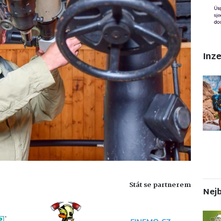
Inz
Stát se partnerem
Nejb