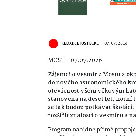
REDAKCE IÚSTECKO
07. 07. 2026
MOST - 07.07.2026
Zájemci o vesmír z Mostu a okol
do nového astronomického krou
otevřenost všem věkovým kate
stanovena na deset let, horní 
se tak budou potkávat školáci, s
rozšířit znalosti o vesmíru a n
Program nabídne přímé propojení