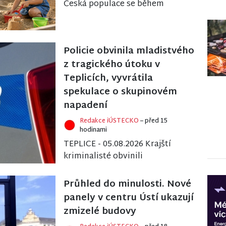
Česká populace se během
posledních 25 let výrazně
proměnila. Lidé se častěji
stěhují do okolí velkých m...
Policie obvinila mladistvého
z tragického útoku v
Teplicích, vyvrátila
spekulace o skupinovém
napadení
Redakce iÚSTECKO
– před 15
hodinami
TEPLICE - 05.08.2026 Krajští
kriminalisté obvinili
mladistvého z provinění
ublížení na zdraví a výtržnictví
Průhled do minulosti. Nové
v souvislosti s incid...
panely v centru Ústí ukazují
zmizelé budovy