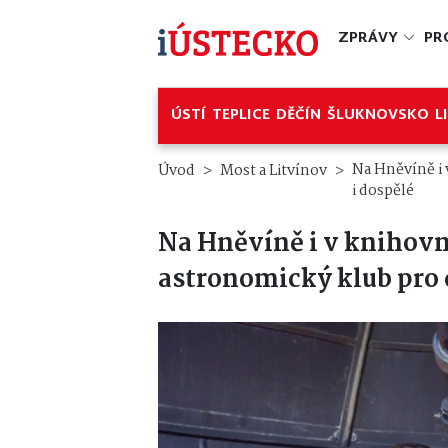
ZPRÁVY
PR
ÚSTÍ
TEPLICE
DĚČÍN
ŠLUKNOVSKO
L
Na Hněvíně i 
Úvod
Most a Litvínov
i dospělé
Na Hněvíně i v knihovn
astronomický klub pro d