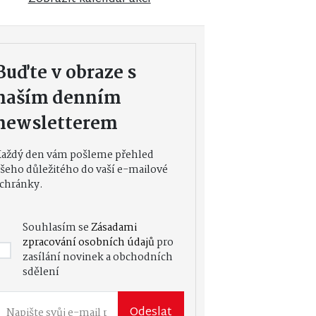
Buďte v obraze s
naším denním
newsletterem
Každý den vám pošleme přehled
šeho důležitého do vaší e-mailové
chránky.
Souhlasím se
Zásadami
zpracování osobních údajů
pro
zasílání novinek a obchodních
sdělení
Odeslat