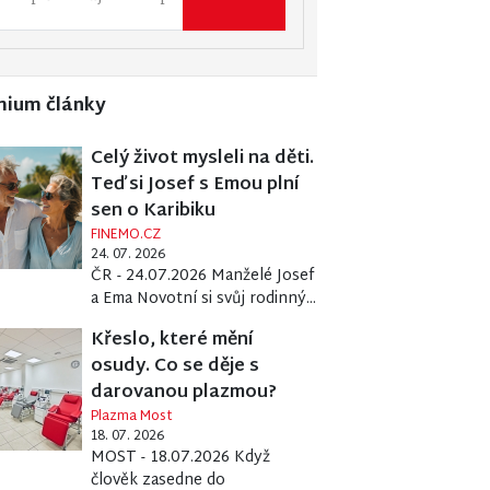
mium články
Celý život mysleli na děti.
Teď si Josef s Emou plní
sen o Karibiku
FINEMO.CZ
24. 07. 2026
ČR - 24.07.2026 Manželé Josef
a Ema Novotní si svůj rodinný...
Křeslo, které mění
osudy. Co se děje s
darovanou plazmou?
Plazma Most
18. 07. 2026
MOST - 18.07.2026 Když
člověk zasedne do