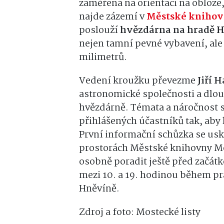
zaměřená na orientaci na obloze,
najde zázemí v
Městské knihov
poslouží
hvězdárna na hradě 
nejen tamní pevné vybavení, al
milimetrů.
Vedení kroužku převezme
Jiří 
astronomické společnosti a dlo
hvězdárně. Témata a náročnost 
přihlášených účastníků tak, ab
První informační schůzka se us
prostorách Městské knihovny Mo
osobně poradit ještě před začátk
mezi 10. a 19. hodinou během pr
Hněvíně.
Zdroj a foto: Mostecké listy