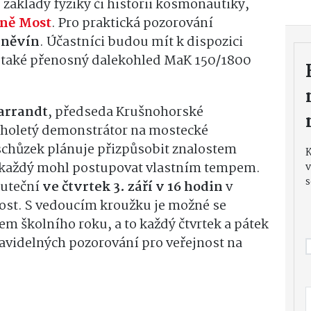
 základy fyziky či historii kosmonautiky,
ně Most
. Pro praktická pozorování
Hněvín
. Účastníci budou mít k dispozici
e také přenosný dalekohled MaK 150/1800
Harrandt
, předseda Krušnohorské
uholetý demonstrátor na mostecké
schůzek plánuje přizpůsobit znalostem
y každý mohl postupovat vlastním tempem.
v
s
kuteční
ve čtvrtek 3. září v 16 hodin
v
st. S vedoucím kroužku je možné se
em školního roku, a to každý čtvrtek a pátek
avidelných pozorování pro veřejnost na