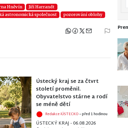
rna Hněvín
Jiří Harrandt
ká astronomická společnost
pozorování oblohy
Pre
Sdílejte článek
Ústecký kraj se za čtvrt
století proměnil.
Obyvatelstvo stárne a rodí
se méně dětí
Redakce iÚSTECKO
– před 1 hodinou
ÚSTECKÝ KRAJ - 06.08.2026