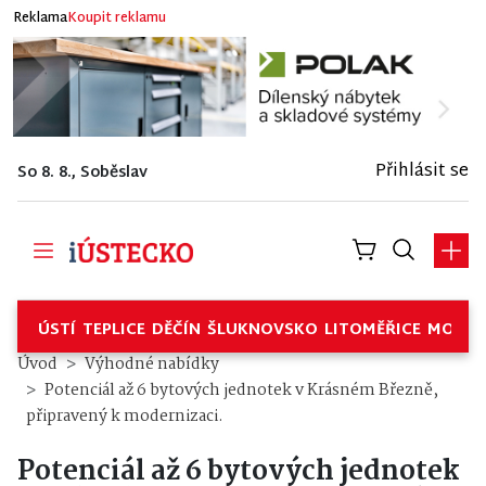
Reklama
Koupit reklamu
Přihlásit se
So 8. 8., Soběslav
ÚSTÍ
TEPLICE
DĚČÍN
ŠLUKNOVSKO
LITOMĚŘICE
MOSTE
Potenciál až 6 bytových jednot
Úvod
Výhodné nabídky
Potenciál až 6 bytových jednotek v Krásném Březně,
připravený k modernizaci.
Potenciál až 6 bytových jednotek