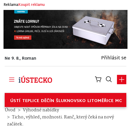
Reklama
Koupit reklamu
Přihlásit se
Ne 9. 8., Roman
ÚSTÍ
TEPLICE
DĚČÍN
ŠLUKNOVSKO
LITOMĚŘICE
MOSTE
Ticho, výhled, možnosti. Ranč,
Úvod
Výhodné nabídky
Ticho, výhled, možnosti. Ranč, který čeká na nový
začátek.