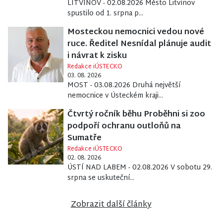
LITVÍNOV - 02.08.2026 Město Litvínov
spustilo od 1. srpna p...
Mosteckou nemocnici vedou nové
ruce. Ředitel Nesnídal plánuje audit
i návrat k zisku
Redakce iÚSTECKO
03. 08. 2026
MOST - 03.08.2026 Druhá největší
nemocnice v Ústeckém kraji...
Čtvrtý ročník běhu Proběhni si zoo
podpoří ochranu outloňů na
Sumatře
Redakce iÚSTECKO
02. 08. 2026
ÚSTÍ NAD LABEM - 02.08.2026 V sobotu 29.
srpna se uskuteční...
Zobrazit další články