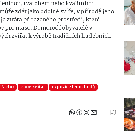
zeleninou, tvarohem nebo kvalitními
může zdát jako odolné zvíře, v přírodě jeho
e ztráta přirozeného prostředí, které
lov pro maso. Domorodí obyvatelé v
vých zvířat k výrobě tradičních hudebních
 Pacho
chov zvířat
expozice lenochodů
Sdílejte článek