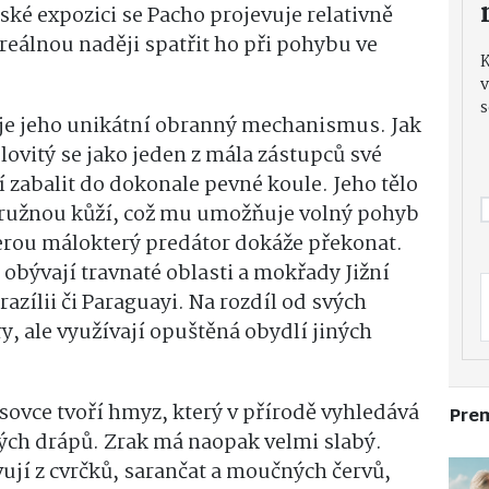
ké expozici se Pacho projevuje relativně
 reálnou naději spatřit ho při pohybu ve
v
s
 je jeho unikátní obranný mechanismus. Jak
ovitý se jako jeden z mála zástupců své
í zabalit do dokonale pevné koule. Jeho tělo
 pružnou kůží, což mu umožňuje volný pohyb
erou málokterý predátor dokáže překonat.
 obývají travnaté oblasti a mokřady Jižní
azílii či Paraguayi. Na rozdíl od svých
, ale využívají opuštěná obydlí jiných
sovce tvoří hmyz, který v přírodě vyhledává
Pre
ných drápů. Zrak má naopak velmi slabý.
ují z cvrčků, sarančat a moučných červů,