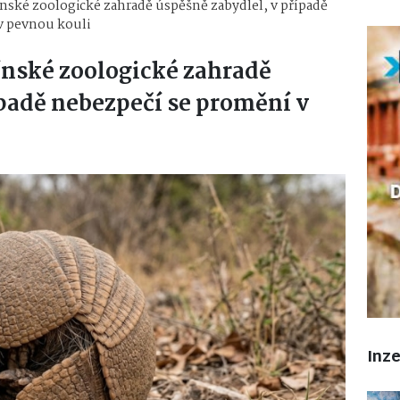
ínské zoologické zahradě úspěšně zabydlel, v případě
v pevnou kouli
ínské zoologické zahradě
ípadě nebezpečí se promění v
Inz