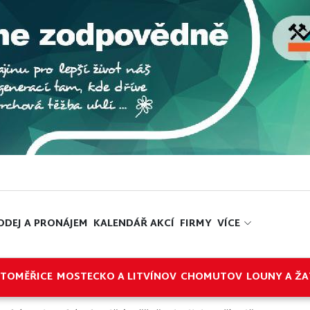
ODEJ A PRONÁJEM
KALENDÁŘ AKCÍ
FIRMY
VÍCE
ITOMĚŘICE
MOSTECKO A LITVÍNOV
CHOMUTOV
LOUNY A ŽA