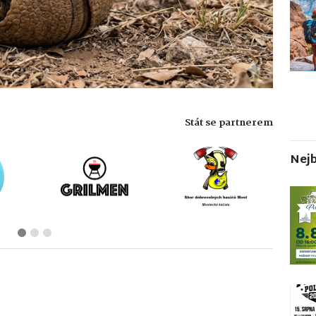
Stát se partnerem
Nejb