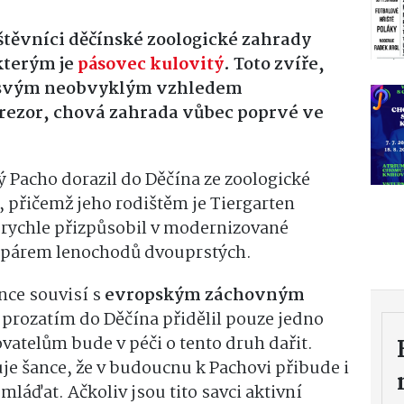
těvníci děčínské zoologické zahrady
kterým je
pásovec kulovitý
. Toto zvíře,
e svým neobvyklým vzhledem
rezor, chová zahrada vůbec poprvé ve
Pacho dorazil do Děčína ze zoologické
přičemž jeho rodištěm je Tiergarten
rychle přizpůsobil v modernizované
 s párem lenochodů dvouprstých.
nce souvisí s
evropským záchovným
 prozatím do Děčína přidělil pouze jedno
hovatelům bude v péči o tento druh dařit.
je šance, že v budoucnu k Pachovi přibude i
mláďat. Ačkoliv jsou tito savci aktivní