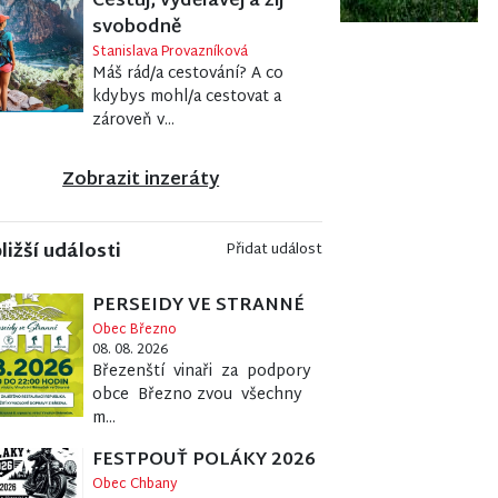
Cestuj, vydělávej a žij
svobodně
Stanislava Provazníková
Máš rád/a cestování? A co
kdybys mohl/a cestovat a
zároveň v...
Zobrazit inzeráty
ližší události
Přidat událost
PERSEIDY VE STRANNÉ
Obec Březno
08. 08. 2026
Březenští vinaři za podpory
obce Březno zvou všechny
m...
FESTPOUŤ POLÁKY 2026
Obec Chbany