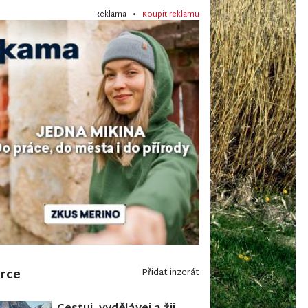
Reklama •
Koupit reklamu
erce
Přidat inzerát