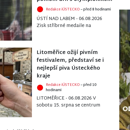
Redakce iÚSTECKO
– před 8 hodinami
ÚSTÍ NAD LABEM - 06.08.2026
Zisk stříbrné medaile na
červencovém mistrovství
Evropy dorostu a překonání
národního rekordu vynesly...
Litoměřice ožijí pivním
festivalem, představí se i
nejlepší piva Ústeckého
kraje
Redakce iÚSTECKO
– před 10
hodinami
LITOMĚŘICE - 06.08.2026 V
sobotu 15. srpna se centrum
Litoměřic stane dějištěm 36.
ročníku Mezinárodního pivního
festivalu. Od 13...