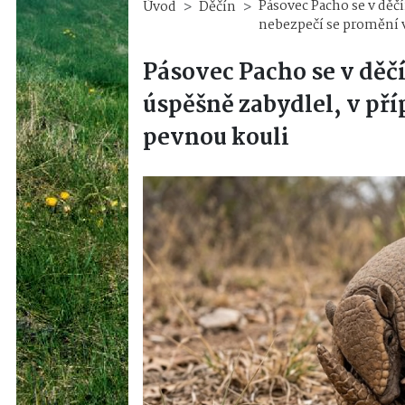
Pásovec Pacho se v děč
Úvod
Děčín
nebezpečí se promění 
Pásovec Pacho se v děč
úspěšně zabydlel, v př
pevnou kouli