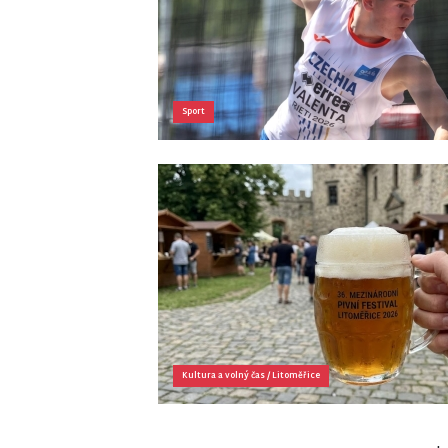
Sport
Kultura a volný čas
/
Litoměřice