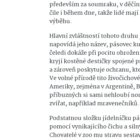
především za soumraku, v děčíns
čile i během dne, takže lidé mají
výběhu.
Hlavní zvláštností tohoto druhu
napovídá jeho název, pásovec kul
čeledi dokáže při pocitu ohrožen
kryjí kostěné destičky spojené
a zároveň poskytuje ochranu, kt
Ve volné přírodě tito živočichové
Ameriky, zejména v Argentině, Br
příbuzných si sami nehloubí nory
zvířat, například mravenečníků.
Podstatnou složku jídelníčku pá
pomocí vynikajícího čichu a sil
Chovatelé v zoo mu stravu sestav