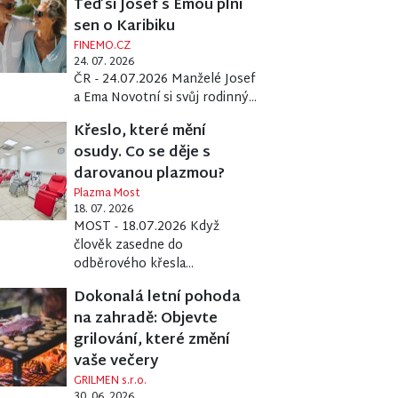
Teď si Josef s Emou plní
sen o Karibiku
FINEMO.CZ
24. 07. 2026
ČR - 24.07.2026 Manželé Josef
a Ema Novotní si svůj rodinný...
Křeslo, které mění
osudy. Co se děje s
darovanou plazmou?
Plazma Most
18. 07. 2026
MOST - 18.07.2026 Když
člověk zasedne do
odběrového křesla...
Dokonalá letní pohoda
na zahradě: Objevte
grilování, které změní
vaše večery
GRILMEN s.r.o.
30. 06. 2026