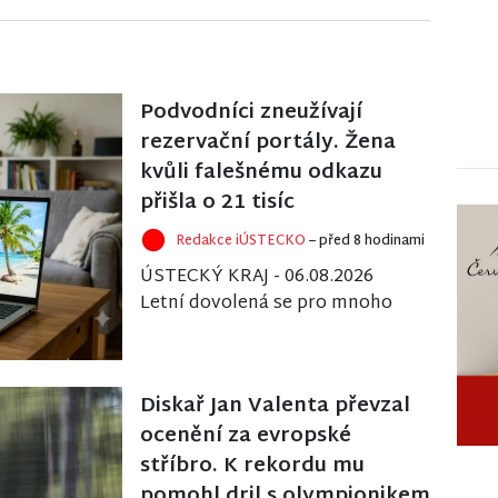
Podvodníci zneužívají
rezervační portály. Žena
kvůli falešnému odkazu
přišla o 21 tisíc
Redakce iÚSTECKO
– před 8 hodinami
ÚSTECKÝ KRAJ - 06.08.2026
Letní dovolená se pro mnoho
lidí stává pastí kvůli
internetovým podvodníkům,
kteří se zaměřují na klien...
Diskař Jan Valenta převzal
ocenění za evropské
stříbro. K rekordu mu
pomohl dril s olympionikem