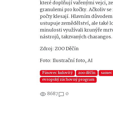
které doplňují vařenými vejci, 
granulemi pro kočky. Ačkoliv se 
počty klesají. Hlavním důvodem j
ustupuje zemědělství, ale také 
minulosti využívali krunýře mrt
nástrojů, takzvaných charangos.
Zdroj: ZOO Děčín
Foto: Ilustrační foto, AI
Pásovec kulovitý
zoo děčín
samec
evropský záchovný program
8687
0