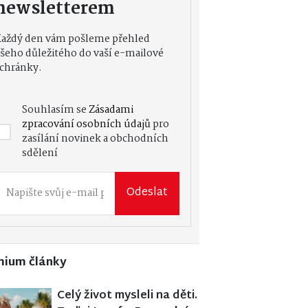
newsletterem
Každý den vám pošleme přehled
šeho důležitého do vaší e-mailové
chránky.
Souhlasím se
Zásadami
zpracování osobních údajů
pro
zasílání novinek a obchodních
sdělení
Odeslat
mium články
Celý život mysleli na děti.