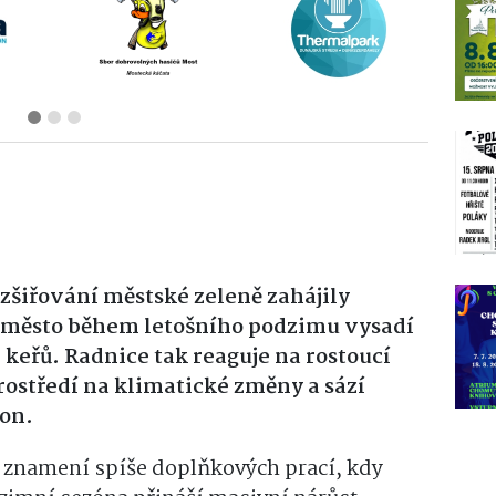
zšiřování městské zeleně zahájily
é město během letošního podzimu vysadí
keřů. Radnice tak reaguje na rostoucí
ostředí na klimatické změny a sází
kon.
e znamení spíše doplňkových prací, kdy