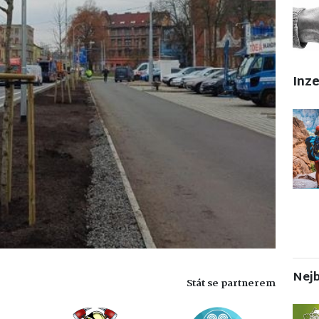
Inz
Nejb
Stát se partnerem