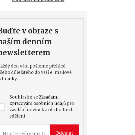
Buďte v obraze s
naším denním
newsletterem
Každý den vám pošleme přehled
šeho důležitého do vaší e-mailové
chránky.
Souhlasím se
Zásadami
zpracování osobních údajů
pro
zasílání novinek a obchodních
sdělení
Odeslat