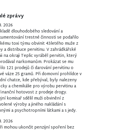
lé zprávy
8. 2026
kladě dlouhodobého sledování a
umentování trestné činnosti se podařilo
ckému toxi týmu obvinit 43letého muže z
y a distribuce pervitinu. V zahrádkářské
ii na okraji Teplic vyráběl pervitin, který
prodával narkomanům. Prokázat se mu
ilo 121 prodejů či darování pervitinu o
vé váze 25 gramů. Při domovní prohlídce v
dní chatce, kde přebýval, byly nalezeny
ky a chemikálie pro výrobu pervitinu a
finanční hotovost z prodeje drogy.
ejní komisař sdělil muži obvinění z
olené výroby a jiného nakládání s
ými a psychotropními látkami a s jedy.
8. 2026
ři mohou ukončit penzijní spoření bez