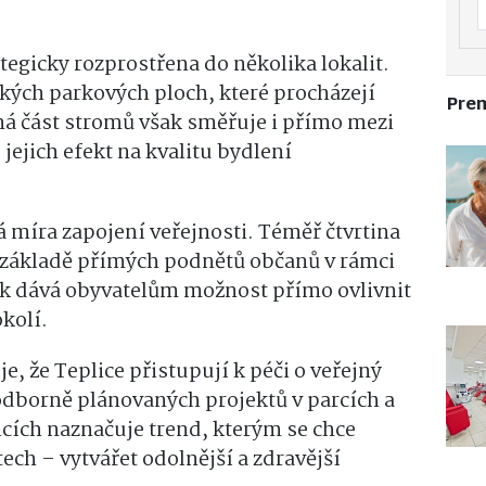
tegicky rozprostřena do několika lokalit.
lkých parkových ploch, které procházejí
Pre
á část stromů však směřuje i přímo mezi
 jejich efekt na kvalitu bydlení
á míra zapojení veřejnosti. Téměř čtvrtina
 základě přímých podnětů občanů v rámci
k dává obyvatelům možnost přímo ovlivnit
kolí.
e, že Teplice přistupují k péči o veřejný
dborně plánovaných projektů v parcích a
icích naznačuje trend, kterým se chce
tech – vytvářet odolnější a zdravější