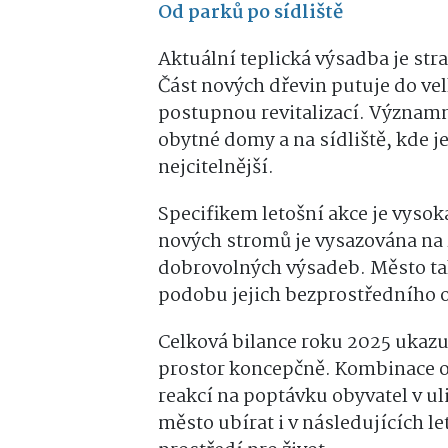
Od parků po sídliště
Aktuální teplická výsadba je stra
Část nových dřevin putuje do ve
postupnou revitalizací. Významn
obytné domy a na sídliště, kde je
nejcitelnější.
Specifikem letošní akce je vysok
nových stromů je vysazována na
dobrovolných výsadeb. Město ta
podobu jejich bezprostředního o
Celková bilance roku 2025 ukazuj
prostor koncepčně. Kombinace o
reakcí na poptávku obyvatel v ul
město ubírat i v následujících le