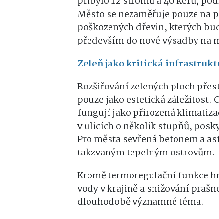
přibylo 12 stromů a 40 keřů, po
Město se nezaměřuje pouze na 
poškozených dřevin, kterých bud
především do nové výsadby na m
Zeleň jako kritická infrastruk
Rozšiřování zelených ploch pře
pouze jako estetická záležitost. 
fungují jako přirozená klimatiza
v ulicích o několik stupňů, posky
Pro města sevřená betonem a asfal
takzvaným tepelným ostrovům.
Kromě termoregulační funkce hra
vody v krajině a snižování prašn
dlouhodobě významné téma.