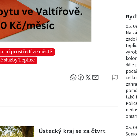
Rych
05. 0
Na zá
zadok
tepli
votní prostředí ve městě
výrob
kolon
é služby Teplice
dále 
podař
celko
Sdílejte článek
zahra
pomůc
také 
Polic
nedov
omamn
05. 0
Ústecký kraj se za čtvrt
Senio