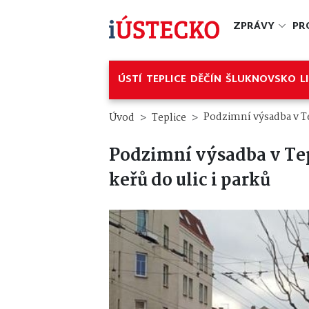
ZPRÁVY
PR
ÚSTÍ
TEPLICE
DĚČÍN
ŠLUKNOVSKO
L
Podzimní výsadba v Tep
Úvod
Teplice
Podzimní výsadba v Tep
keřů do ulic i parků