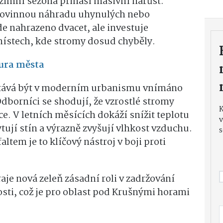
dzimní sezóna přináší masivní nárůst.
povinnou náhradu uhynulých nebo
e nahrazeno dvacet, ale investuje
ístech, kde stromy dosud chyběly.
tura města
stává být v moderním urbanismu vnímáno
Odborníci se shodují, že vzrostlé stromy
ce. V letních měsících dokáží snížit teplotu
v
tují stín a výrazně zvyšují vlhkost vzduchu.
s
tem je to klíčový nástroj v boji proti
je nová zeleň zásadní roli v zadržování
osti, což je pro oblast pod Krušnými horami