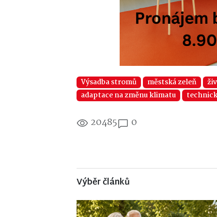
Výsadba stromů
městská zeleň
ži
adaptace na změnu klimatu
technick
20485
0
Výběr článků