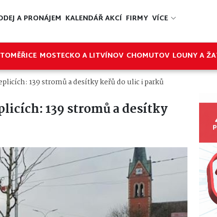
ODEJ A PRONÁJEM
KALENDÁŘ AKCÍ
FIRMY
VÍCE
ITOMĚŘICE
MOSTECKO A LITVÍNOV
CHOMUTOV
LOUNY A ŽA
licích: 139 stromů a desítky keřů do ulic i parků
licích: 139 stromů a desítky