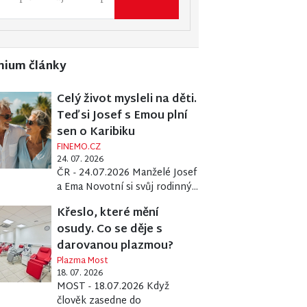
mium články
Celý život mysleli na děti.
Teď si Josef s Emou plní
sen o Karibiku
FINEMO.CZ
24. 07. 2026
ČR - 24.07.2026 Manželé Josef
a Ema Novotní si svůj rodinný...
Křeslo, které mění
osudy. Co se děje s
darovanou plazmou?
Plazma Most
18. 07. 2026
MOST - 18.07.2026 Když
člověk zasedne do