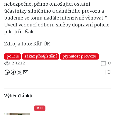
nebezpečné, přímo ohrožující ostatní
účastníky silničního a dálničního provozu a
budeme se tomu nadále intenzivně věnovat.“
Uvedl vedoucí odboru služby dopravní policie
plk. Jiří Ušák.
Zdroj a foto: KŘP ÚK
policie
zákaz předjíždění
plynulost provozu
29212
0
Sdílejte článek
Výběr článků
KRIMI