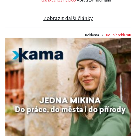
Redakce iÚSTECKO
– před 14 hodinami
Zobrazit další články
Reklama •
Koupit reklamu