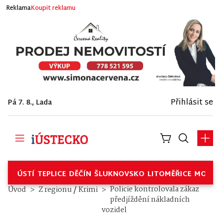
Reklama
Koupit reklamu
Přihlásit se
Pá 7. 8., Lada
ÚSTÍ
TEPLICE
DĚČÍN
ŠLUKNOVSKO
LITOMĚŘICE
MOSTE
/
Policie kontrolovala zákaz
Úvod
Z regionu
Krimi
předjíždění nákladních
vozidel