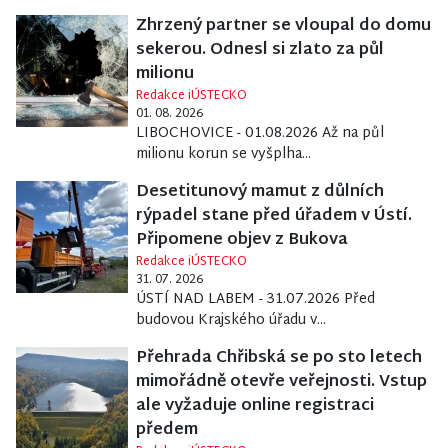
Zhrzený partner se vloupal do domu
sekerou. Odnesl si zlato za půl
milionu
Redakce iÚSTECKO
01. 08. 2026
LIBOCHOVICE - 01.08.2026 Až na půl
milionu korun se vyšplha...
Desetitunový mamut z důlních
rýpadel stane před úřadem v Ústí.
Připomene objev z Bukova
Redakce iÚSTECKO
31. 07. 2026
ÚSTÍ NAD LABEM - 31.07.2026 Před
budovou Krajského úřadu v...
Přehrada Chřibská se po sto letech
mimořádně otevře veřejnosti. Vstup
ale vyžaduje online registraci
předem