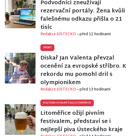
Podvodníci zneužívají
rezervační portály. Žena kvůli
falešnému odkazu přišla o 21
tisíc
Redakce iÚSTECKO
– před 12 hodinami
SPORT
Diskař Jan Valenta převzal
ocenění za evropské stříbro. K
rekordu mu pomohl dril s
olympionikem
Redakce iÚSTECKO
– před 13 hodinami
KULTURA A VOLNÝ ČAS
/
LITOMĚŘICE
Litoměřice ožijí pivním
festivalem, představí se i
nejlepší piva Ústeckého kraje