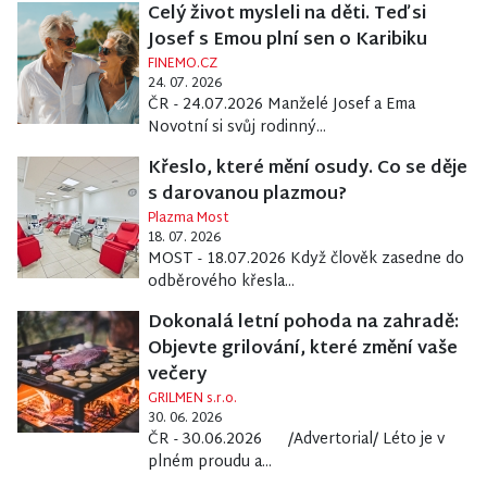
Celý život mysleli na děti. Teď si
Josef s Emou plní sen o Karibiku
FINEMO.CZ
24. 07. 2026
ČR - 24.07.2026 Manželé Josef a Ema
Novotní si svůj rodinný...
Křeslo, které mění osudy. Co se děje
s darovanou plazmou?
Plazma Most
18. 07. 2026
MOST - 18.07.2026 Když člověk zasedne do
odběrového křesla...
Dokonalá letní pohoda na zahradě:
Objevte grilování, které změní vaše
večery
GRILMEN s.r.o.
30. 06. 2026
ČR - 30.06.2026 /Advertorial/ Léto je v
plném proudu a...