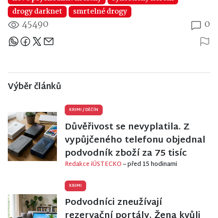
drogy darknet
smrtelné drogy
45490
0
Sdílejte článek
Výběr článků
KRIMI
/
DĚČÍN
Důvěřivost se nevyplatila. Z
vypůjčeného telefonu objednal
podvodník zboží za 75 tisíc
Redakce iÚSTECKO
– před 15 hodinami
KRIMI
Podvodníci zneužívají
rezervační portály. Žena kvůli