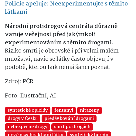
Policie apeluje: Neexperimentujte s těmito
látkami
Národní protidrogová centrála důrazně
varuje veřejnost před jakýmkoli
experimentováním s těmito drogami.
Riziko smrti je obrovské i při velmi malém
množství, navíc se látky často objevují v
podobě, kterou laik nemá šanci poznat.
Zdroj: PČR
Foto: Ilustrační, AI
syntetické opioidy
fentanyl
nitazeny
drogy v Česku
předávkování drogami
nebezpečné drogy
smrt po drogách
nové psychoaktivní látky
syntetický heroin