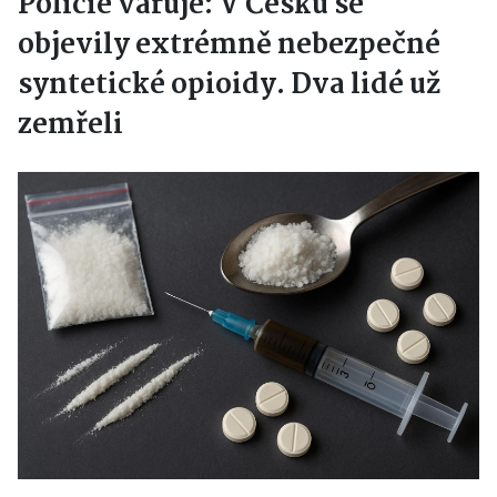
Policie varuje: V Česku se
objevily extrémně nebezpečné
syntetické opioidy. Dva lidé už
zemřeli