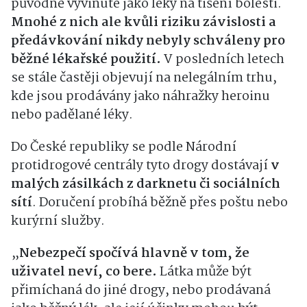
původně vyvinuté jako léky na tišení bolesti.
Mnohé z nich ale kvůli riziku závislosti a
předávkování nikdy nebyly schváleny pro
běžné lékařské použití.
V posledních letech
se stále častěji objevují na nelegálním trhu,
kde jsou prodávány jako náhražky heroinu
nebo padělané léky.
Do České republiky se podle Národní
protidrogové centrály tyto drogy dostávají
v
malých zásilkách z darknetu či sociálních
sítí
. Doručení probíhá běžně přes poštu nebo
kurýrní služby.
„
Nebezpečí spočívá hlavně v tom, že
uživatel neví, co bere.
Látka může být
přimíchaná do jiné drogy, nebo prodávaná