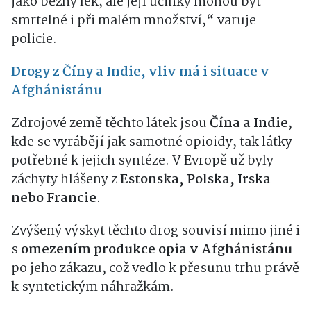
jako běžný lék, ale její účinky mohou být
smrtelné i při malém množství,“ varuje
policie.
Drogy z Číny a Indie, vliv má i situace v
Afghánistánu
Zdrojové země těchto látek jsou
Čína a Indie
,
kde se vyrábějí jak samotné opioidy, tak látky
potřebné k jejich syntéze. V Evropě už byly
záchyty hlášeny z
Estonska, Polska, Irska
nebo Francie
.
Zvýšený výskyt těchto drog souvisí mimo jiné i
s
omezením produkce opia v Afghánistánu
po jeho zákazu, což vedlo k přesunu trhu právě
k syntetickým náhražkám.