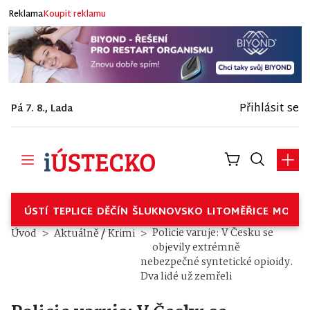
Reklama
Koupit reklamu
Přihlásit se
Pá 7. 8., Lada
ÚSTÍ
TEPLICE
DĚČÍN
ŠLUKNOVSKO
LITOMĚŘICE
MOSTE
/
Policie varuje: V Česku se
Úvod
Aktuálně
Krimi
objevily extrémně
nebezpečné syntetické opioidy.
Dva lidé už zemřeli